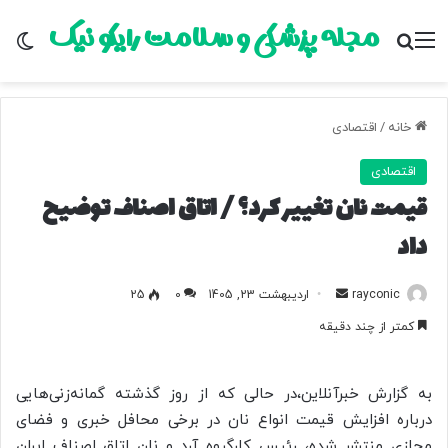
مجله پزشکی و سلامت رایکو نیک
منو
جستجو برای
تغ
خانه
/
اقتصادی
اقتصادی
قیمت نان تغییر کرد؟ / اتاق اصناف توضیح
داد
rayconic
ا
اردیبهشت 23, 1405
0
25
ر
کمتر از چند دقیقه
س
ا
ل
به گزارش خبرآنلاین،در حالی که از روز گذشته گمانه‌زنی‌هایی
ب
درباره افزایش قیمت انواع نان در برخی محافل خبری و فضای
ه
مجازی منتشر شده، رئیس کارگروه آرد و نان اتاق اصناف ایران