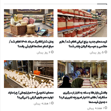
ی
د
پ
ل
ل
ا
م
ر
ا
ی
س
ر
ی
ا
ت
ن
قیمت‌های جدید برنج ایرانی اعلام شد/ طارم
زمان شارژ کالابرگ مرداد ۱۴۰۵ اعلام شد/
ن
ن
هاشمی و دم‌سیاه گیلان چقدر شد؟
مبلغ کدام دهک‌ها افزایش یافت؟
ن
د
5 روز پیش
6 روز پیش
د
ه
ه
ف
د
ر
،
م
ش
و
ک
ل
س
ی
ت‌
ک
واکنش بازار طلا و سکه به اخبار از سرگیری
معمای تخم‌مرغ ۶۰۰هزارتومانی/ چرا مازاد
ه
ر
مذاکرات/ طلای ۱۸ عیار امروز چه تغییری کرد؟
تولید هم جلوی گرانی را نمی‌گیرد؟
ا
ا
+ جدول قیمت‌ها
1 هفته پیش
ی
ب
1 هفته پیش