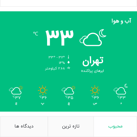
آب و هوا
33
℃
تهران
33º - 32º
14%
2.68 کیلومتر
ابرهای پراکنده
37
36
35
36
33
℃
℃
℃
℃
℃
د
س
چ
پ
ج
محبوب
تازه ترین
دیدگاه ها