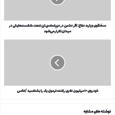
ر
ی
ا
و
و
ز
ا
ا
ر
سخنگوی وزارت دفاع: اگر دشمن در دیپلماسی تن ندهد، شکست‌هایش در
ر
د
میدان تکرار می‌شود
ت
ک
د
ن
ف
خ
ی
ا
و
د
ع
د
:
ر
ا
و
گ
ی
ر
۱
د
۰
ش
م
م
خودروی ۱۰ میلیون دلاری راننده فرمول یک را بشناسید /عکس
ی
ن
ل
د
ی
ر
و
نوشته های مشابه
د
ن