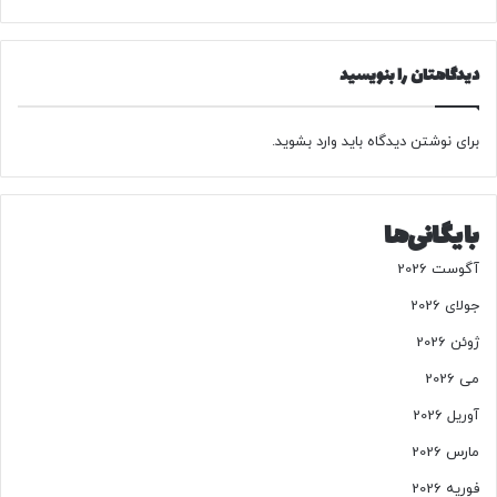
ش
ش
د
ن
ر
ا
دیدگاهتان را بنویسید
م
س
ی
ی
د
د
ا
برای نوشتن دیدگاه باید
وارد بشوید
.
/
ن
ع
ت
ک
ک
س
بایگانی‌ها
ر
ا
آگوست 2026
ر
م
جولای 2026
ی‌
ژوئن 2026
ش
و
می 2026
د
آوریل 2026
مارس 2026
فوریه 2026