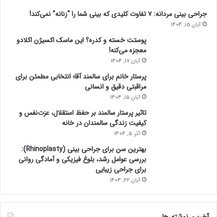
جراحی بینی مردانه: ۷ تفاوت کلیدی که بینی شما را “زنانه” نمی‌کند!
آبان 15, 1404
پوستت خسته و کدره؟ این ماسک اکسیژن اکلادو
معجزه می‌کنه!
آبان 17, 1404
پرستار خانم برای سالمند آقا؛ انتخابی مطمئن برای
مراقبتی دقیق و انسانی
آبان 15, 1404
تاثیر پرستار سالمند بر حفظ استقلال، عزت‌نفس و
کیفیت زندگی سالمندان در خانه
آذر 5, 1404
بهترین سن برای جراحی بینی (Rhinoplasty):
بررسی عوامل رشد، بلوغ فیزیکی و آمادگی روانی
برای جراحی زیبایی
آبان 22, 1404
آخرین نوشته ها