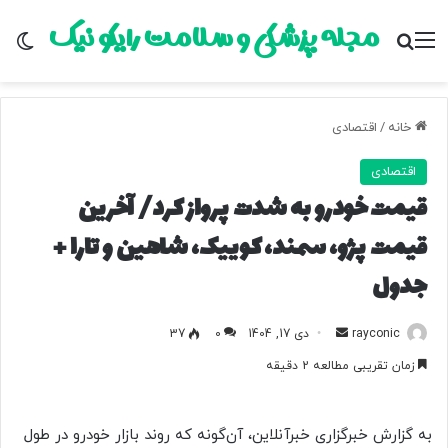
مجله پزشکی و سلامت رایکو نیک
منو
جستجو برای
تغ
خانه
/
اقتصادی
اقتصادی
قیمت خودرو به شدت پرواز کرد/ آخرین
قیمت پژو، سمند، کوییک، شاهین و تارا +
جدول
rayconic
ا
دی 17, 1404
0
37
ر
زمان تقریبی مطالعه 2 دقیقه
س
ا
ل
به گزارش خبرگزاری خبرآنلاین، آن‌گونه که روند بازار خودرو در طول