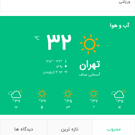
ورزشی
آب و هوا
32
℃
تهران
35º - 32º
13%
4.92 کیلومتر
آسمانی صاف
37
36
35
37
35
℃
℃
℃
℃
℃
ی
د
س
چ
پ
محبوب
تازه ترین
دیدگاه ها