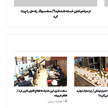
ت
ل
از مزاحم تلفن خسته شده‌اید؟/ سامسونگ راه حل را پیدا
ف
کرد
ن
خ
س
ت
ه
ش
د
ه‌
ا
ی
د
؟
/
س
ا
معمای تخم‌مرغ ۶۰۰هزارتومانی/ چرا مازاد تولید
ساعت کاری این ادارات تا اطلاع ثانوی تغییر کرد/
م
می‌گیرد؟
اعلام جزییات
س
1 هفته پیش
و
ن