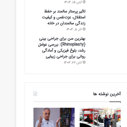
آبان 15, 1404
تاثیر پرستار سالمند بر حفظ
اقتصادی
استقلال، عزت‌نفس و کیفیت
زندگی سالمندان در خانه
1 ساعت پیش
ایران در تله رفاه گرفتار شده است؟/ بنز
آذر 5, 1404
بهترین سن برای جراحی بینی
توسعه را تغییر می‌د
(Rhinoplasty): بررسی عوامل
رشد، بلوغ فیزیکی و آمادگی
روانی برای جراحی زیبایی
آبان 22, 1404
آخرین نوشته ها