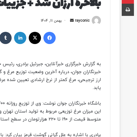
بالاخره ارزان شد + جزیی
چاپ
rayconic
ا
بهمن 11, 1404
ر
فیسبوک
ایکس
لینکداین
س
ا
ل
ب
به گزارش خبرگزاری خبرآنلاین، جبرئیل برادری، رئیس
ه
خبرنگاران جوان، درباره آخرین وضعیت توزیع مرغ و گ
ا
ارز ترجیحی، مرغ کمتر از نرخ ارشادی تعیین شده عر
ی
م
یابد.
ی
ل
این میزان مرغ توزیعی مربوط به تولید استان تهران 
متوسط قیمت از ۱۹۰ تا ۲۲۰ هزارتومان در سطح استان تهران عرضه می شود.
برادری با اشاره به علل گرانی گوشت قرمز بیان کرد: 