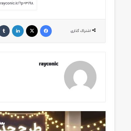
فیسبوک
ایکس
لینکداین
اشتراک گذاری
rayconic
بعد