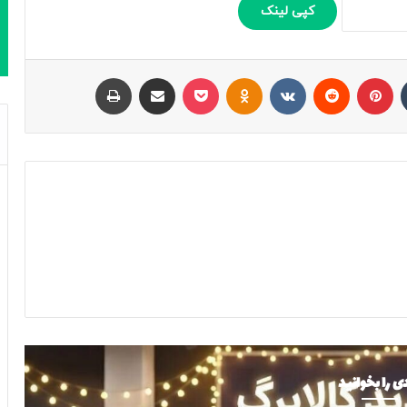
کپی لینک
تامبلر
پینتریست
Reddit
VKontakte
Odnoklassniki
پاکت
اشتراک با ایمیل
چاپ
ی را بخوانید