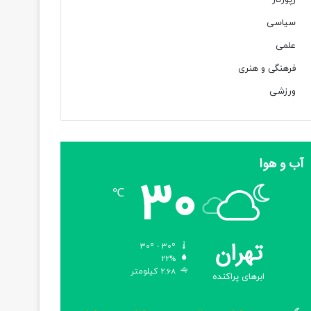
رپورتاژ
سیاسی
علمی
فرهنگی و هنری
ورزشی
آب و هوا
30
℃
تهران
30º - 30º
22%
2.68 کیلومتر
ابرهای پراکنده