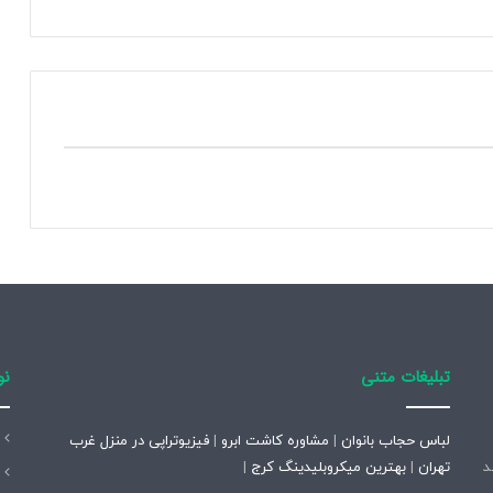
گ
ر
ا
ه
ح
ل
ر
ا
پ
ی
د
ا
ک
ر
د
تبلیغات متنی
نو
لباس حجاب بانوان
|
مشاوره کاشت ابرو
|
فیزیوتراپی در منزل غرب
تاسیس شد
تهران
|
بهترین میکروبلیدینگ کرج
|