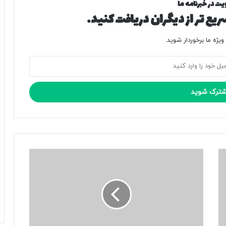
یت در خبرنامه ما
یع تر از دیگران دریافت کنید.
یژه ما برخوردار شوید.
ا
ز
م
ز
ا
ح
م