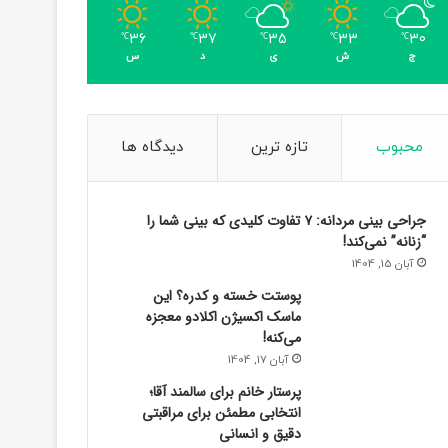
36
37
35
33
30
℃
℃
℃
℃
℃
ج
ش
ی
د
س
محبوب
تازه ترین
دیدگاه ها
جراحی بینی مردانه: ۷ تفاوت کلیدی که بینی شما را
“زنانه” نمی‌کند!
آبان 15, 1404
پوستت خسته و کدره؟ این
ماسک اکسیژن اکلادو معجزه
می‌کنه!
آبان 17, 1404
پرستار خانم برای سالمند آقا؛
انتخابی مطمئن برای مراقبتی
دقیق و انسانی