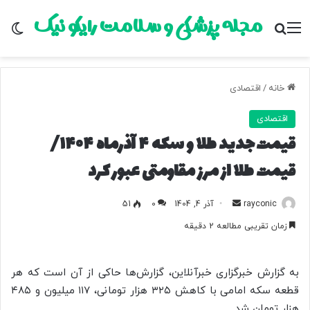
مجله پزشکی و سلامت رایکو نیک
منو
جستجو برای
تغ
خانه
/
اقتصادی
اقتصادی
قیمت جدید طلا و سکه ۴ آذرماه ۱۴۰۴/
قیمت طلا از مرز مقاومتی عبور کرد
rayconic
ا
آذر 4, 1404
0
51
ر
زمان تقریبی مطالعه 2 دقیقه
س
ا
ل
به گزارش خبرگزاری خبرآنلاین، گزارش‌ها حاکی از آن است که هر
ب
قطعه سکه امامی با کاهش ۳۲۵ هزار تومانی، ۱۱۷ میلیون و ۴۸۵
ه
هزار تومان شد.