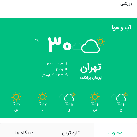
ن
ورزشی
ک
ر
د
آب و هوا
30
℃
تهران
34º - 30º
30%
3.33 کیلومتر
ابرهای پراکنده
36
37
35
34
34
℃
℃
℃
℃
℃
ج
ش
ی
د
س
محبوب
تازه ترین
دیدگاه ها