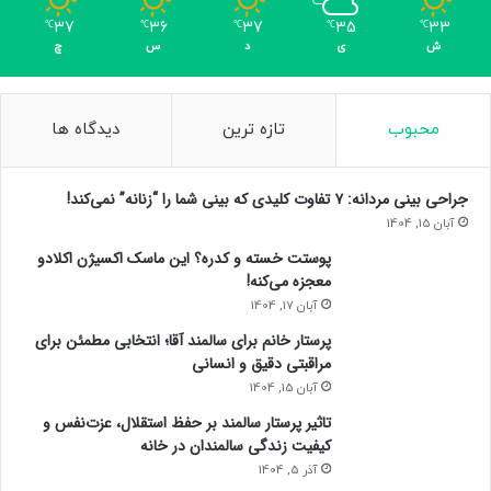
37
36
37
35
33
℃
℃
℃
℃
℃
ش
ی
د
س
چ
محبوب
تازه ترین
دیدگاه ها
جراحی بینی مردانه: ۷ تفاوت کلیدی که بینی شما را “زنانه” نمی‌کند!
آبان 15, 1404
پوستت خسته و کدره؟ این ماسک اکسیژن اکلادو
معجزه می‌کنه!
آبان 17, 1404
پرستار خانم برای سالمند آقا؛ انتخابی مطمئن برای
مراقبتی دقیق و انسانی
آبان 15, 1404
تاثیر پرستار سالمند بر حفظ استقلال، عزت‌نفس و
کیفیت زندگی سالمندان در خانه
آذر 5, 1404