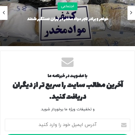
اجتماعی
نتیجه فک‌چک
خواهر و برادر تاجر مواد مخدر در تهران دستگیر شدند
ادعای «موج گرما بیشتر از سرما آدم می‌کشد» به‌طور کلی نادرست
است. بر اساس مطالعات جهانی، مرگ‌های مرتبط با سرما هنوز
بیشتر از مرگ‌های مرتبط با گرما هستند. با این حال، گرمای شدید
به‌سرعت در حال تبدیل شدن به یک تهدید بزرگ‌تر است و در برخی
مناطق، به‌ویژه اروپا، شمار قربانیان آن رو به افزایش است.
با عضویت در خبرنامه ما
۴۷۴۷
آخرین مطالب سایت را سریع تر از دیگران
منبع
دریافت کنید.
و تخفیفات ویژه ما برخوردار شوید.
کپی لینک
آ
د
ر