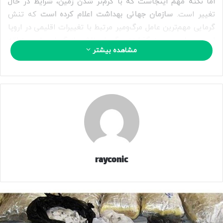
اما نکته مهم اینجاست که با گرم‌تر شدن زمین، شرایط در حال
تغییر است.
سازمان جهانی بهداشت اعلام کرده است
که تنش
گرمایی مهم‌ترین عامل مرگ‌ومیر مرتبط با تغییرات اقلیمی در اروپا
است و طی دو دهه گذشته مرگ‌های ناشی از گرما در این منطقه
مشاهده بیشتر
حدود ۳۰ درصد افزایش یافته است.
تنها در سال ۲۰۲۲ بیش از ۶۰ هزار نفر و در سال ۲۰۲۳ حدود ۴۷
هزار نفر در اروپا بر اثر گرمای شدید جان خود را از دست دادند. این
ارقام نشان می‌دهد که موج‌های گرمایی اکنون به یکی از جدی‌ترین
تهدیدهای سلامت عمومی در بسیاری از کشورها تبدیل شده‌اند.
بنابراین اگر سؤال این باشد که «امروز در جهان مجموعاً سرما
بیشتر می‌کشد یا گرما؟»، پاسخ این است که شواهد علمی هنوز
rayconic
سرما را عامل مرگ‌های بیشتری می‌دانند. اما اگر سؤال این باشد که
«کدام خطر آب‌وهوایی ناشی از تغییرات اقلیمی با سرعت بیشتری
در حال افزایش است؟»، پاسخ گرماست؛ به‌ویژه در اروپا که تعداد
قربانیان موج‌های گرمایی در سال‌های اخیر به شکل چشمگیری
افزایش یافته است.