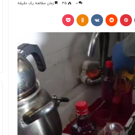
0
35
زمان مطالعه یک دقیقه
تامبلر
پینتریست
Reddit
VKontakte
Odnoklassniki
پاکت