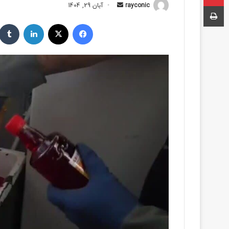
چاپ
rayconic
ا
آبان 29, 1404
ر
فیسبوک
ایکس
لینکداین
س
ا
ل
ب
ه
ا
ی
م
ی
ل