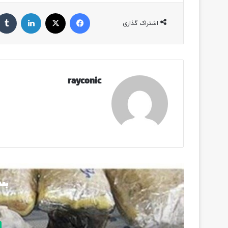
فیسبوک
ایکس
لینکداین
اشتراک گذاری
rayconic
بعد