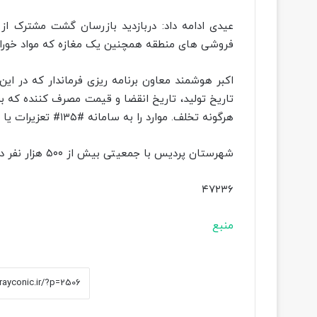
عیدی ادامه داد: دربازدید بازرسان گشت مشترک ا
فروشی های منطقه همچنین یک مغازه که مواد خورا
اکبر هوشمند معاون برنامه ریزی فرماندار که در ا
تاریخ تولید، تاریخ انقضا و قیمت مصرف کننده ک
هرگونه تخلف. موارد را به سامانه #۱۳۵# تعزیرات یا #۱۲۴# اداره صمت گزارش کنند.
شهرستان پردیس با جمعیتی بیش از ۵۰۰ هزار نفر در شرق پایتخت قرار دارد.
۴۷۲۳۶
منبع