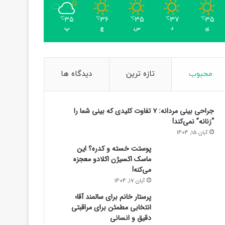
35
36
35
37
35
℃
℃
℃
℃
℃
ی
د
س
چ
پ
محبوب
تازه ترین
دیدگاه ها
جراحی بینی مردانه: ۷ تفاوت کلیدی که بینی شما را
“زنانه” نمی‌کند!
آبان 15, 1404
پوستت خسته و کدره؟ این
ماسک اکسیژن اکلادو معجزه
می‌کنه!
آبان 17, 1404
پرستار خانم برای سالمند آقا؛
انتخابی مطمئن برای مراقبتی
دقیق و انسانی