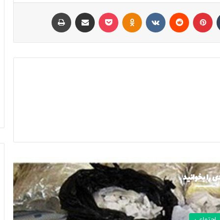
تامبلر
پینتریست
Reddit
VKontakte
Odnoklassniki
پاکت
اشتراک با ایمیل
چاپ
ی را بخوانید
اجتماعی