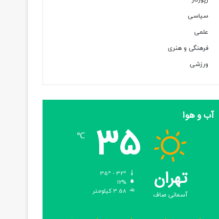
رپورتاژ
سیاسی
علمی
فرهنگی و هنری
ورزشی
آب و هوا
35
℃
تهران
35º - 32º
12%
3.58 کیلومتر
آسمانی صاف