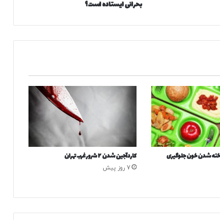
بحرانی ایستاده است؟
ک
ا
ن
ت
خ
ا
ب
؛
چ
ر
ا
د
و
ل
ت
 لخته شدن خون جلوگیری
کاردآجین شدن ۲ شرور غرب تهران
چ
ه
7 روز پیش
ا
ر
د
ه