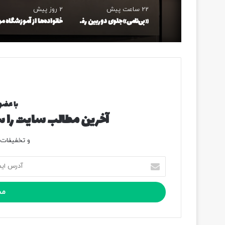
22 ساعت پیش
2 روز پیش
«بی‌نامی» جلوی دوربین رفت – خبرآنلاین
با عضو
آخرین مطالب سایت را سر
و تخفیفات و
آ
د
ر
س
ا
ی
م