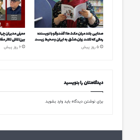
ب
ن
ز
ب
ه
صدایی بلند میان مکث ها؛ گفت‌وگو با نویسنده
معرفی مدیران چها
ن
رمانی که لکنت زبان،عشق به ایران و محیط زیست
بین‌المللی تئاتر مق
ص
5 روز پیش
6 روز پیش
ف
ق
ی
م
ت
ب
دیدگاهتان را بنویسید
ا
ز
ا
برای نوشتن دیدگاه باید
وارد بشوید
.
ر
ا
ی
ر
ا