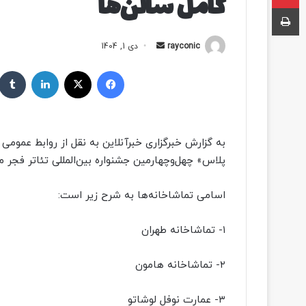
کامل سالن‌ها
چاپ
rayconic
ا
دی 1, 1404
ر
فیسبوک
ایکس
لینکداین
س
ا
ل
ب
به گزارش خبرگزاری خبرآنلاین به نقل از روابط عمو
ه
پلاس» چهل‌وچهارمین جشنواره بین‌المللی تئاتر فجر 
ا
ی
اسامی تماشاخانه‌ها به شرح زیر است:
م
ی
ل
۱- تماشاخانه طهران
۲- تماشاخانه هامون
۳- عمارت نوفل لوشاتو