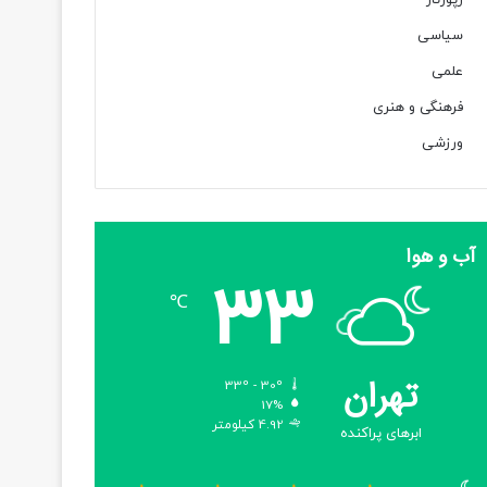
رپورتاژ
سیاسی
علمی
فرهنگی و هنری
ورزشی
آب و هوا
33
℃
تهران
33º - 30º
17%
4.92 کیلومتر
ابرهای پراکنده