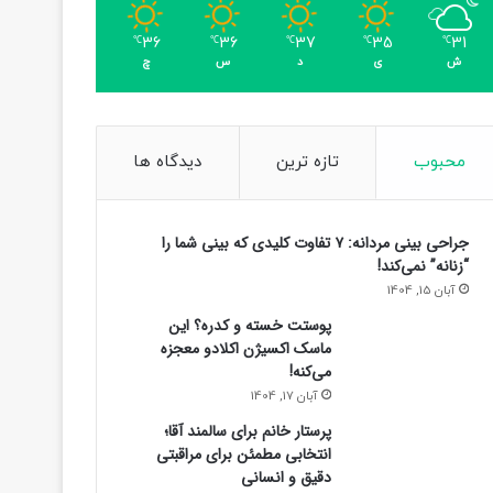
36
36
37
35
31
℃
℃
℃
℃
℃
ش
ی
د
س
چ
محبوب
تازه ترین
دیدگاه ها
جراحی بینی مردانه: ۷ تفاوت کلیدی که بینی شما را
“زنانه” نمی‌کند!
آبان 15, 1404
پوستت خسته و کدره؟ این
ماسک اکسیژن اکلادو معجزه
می‌کنه!
آبان 17, 1404
پرستار خانم برای سالمند آقا؛
انتخابی مطمئن برای مراقبتی
دقیق و انسانی