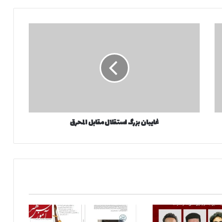
غ
ا
ی
ب
ا
ن
ب
ز
ر
غایبان بزرگ استقلال مقابل المحرق
گ
ا
س
ت
ق
ل
ا
ل
م
ق