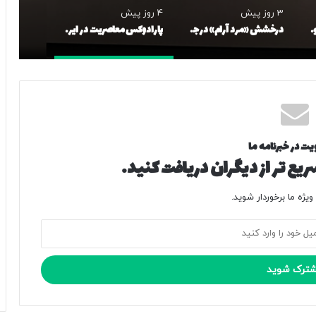
3 روز پیش
4 روز پیش
خانواده‌ها از آموزشگاه موسیقی کارت صلاحیت تدریس مدرس را مطالبه کنند
درخشش «مرد آرام» در جشنواره ایماگو ایتالیا
پارادوکس معاصریت در ایران؛ از ناکارآمدی دانشگاه‌ها تا گسست مخاطب
یت در خبرنامه ما
یع تر از دیگران دریافت کنید.
یژه ما برخوردار شوید.