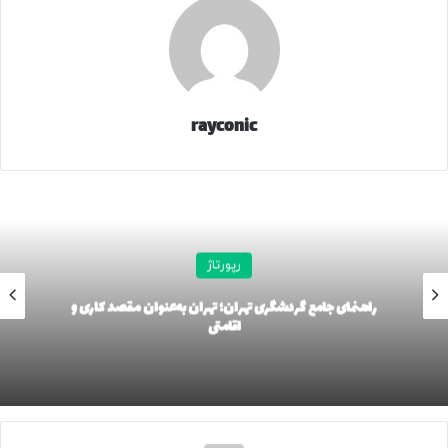
و اولیه است. دکتر مفرد به دلیل رویکرد علمی و وسواس در
جزئیات، میان بیماران و همکاران خود به عنوان یک مرجع شناخته
می‌شوند. ایشان پیش از هر اقدامی، جلسات مشاوره طولانی و
دقیقی را برگزار می‌کنند تا از انتظارات واقعی بیمار آگاه شوند.
بسیاری از مراجعین، ایشان را بهترین جراح بینی در تهران می‌دانند
rayconic
چون نتایج جراحی‌های ایشان “امضای خاص” ندارد، بلکه برای هر
چهره به صورت اختصاصی طراحی می‌شود. استفاده از تکنیک‌های
نوین بیهوشی و همکاری با کادر درمانی مجرب در مجهزترین
کلینیک‌های تهران، امنیت جانی بیمار را در بالاترین سطح تضمین
می‌کند. همچنین، اخلاق حرفه‌ای و تعهد ایشان به پاسخگویی پس
رپورتاژ
از عمل، باعث شده تا مراجعین با آرامش خاطر کامل این مسیر را
طی کنند.
راهنمای جامع گردشگری تهران؛ تهران به‌عنوان مقصد کاری و
اقامتی
ویژگی‌های یک عمل دماغ حرفه‌ای و بدون عارضه