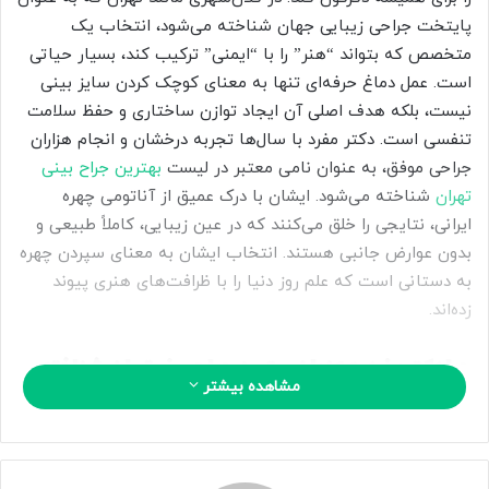
ا
پایتخت جراحی زیبایی جهان شناخته می‌شود، انتخاب یک
ی
متخصص که بتواند “هنر” را با “ایمنی” ترکیب کند، بسیار حیاتی
م
است. عمل دماغ حرفه‌ای تنها به معنای کوچک کردن سایز بینی
ی
نیست، بلکه هدف اصلی آن ایجاد توازن ساختاری و حفظ سلامت
ل
تنفسی است. دکتر مفرد با سال‌ها تجربه درخشان و انجام هزاران
جراحی موفق، به عنوان نامی معتبر در لیست
بهترین جراح بینی
تهران
شناخته می‌شود. ایشان با درک عمیق از آناتومی چهره
ایرانی، نتایجی را خلق می‌کنند که در عین زیبایی، کاملاً طبیعی و
بدون عوارض جانبی هستند. انتخاب ایشان به معنای سپردن چهره
به دستانی است که علم روز دنیا را با ظرافت‌های هنری پیوند
زده‌اند.
چرا دکتر مفرد به عنوان بهترین جراح بینی تهران شناخته
مشاهده بیشتر
می‌شود؟
دستیابی به عنوان بهترین جراح بینی در تهران، حاصل سال‌ها
استمرار در یادگیری و اجرای دقیق پیچیده‌ترین جراحی‌های ترمیمی