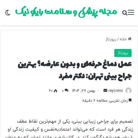
مجله پزشکی و سلامت رایکو نیک
منو
جستجو برای
تغ
خانه
/
رپورتاژ
رپورتاژ
عمل دماغ حرفه‌ای و بدون عارضه؟ بهترین
جراح بینی تهران: دکتر مفرد
rayconic
ا
بهمن 27, 1404
0
60
ر
زمان تقریبی مطالعه 6 دقیقه
س
ا
ل
تصمیم برای جراحی زیبایی بینی، یکی از مهم‌ترین نقاط عطف
ب
زندگی هر فرد است که می‌تواند اعتمادبه‌نفس و کیفیت زندگی او
ه
را برای همیشه دگرگون کند. در کلان‌شهری مانند تهران که به عنوان