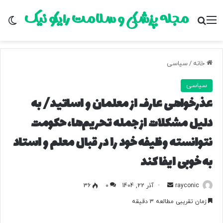
مجله پزشکی و سلامت رایکو نیک
منو
جستجو برای
تغ
خانه
/
سیاسی
سیاسی
عذرخواهی عارف از معلمان و اساتید/ به
دلیل مشکلات از جمله تحریم‌ها، حکومت
نتوانسته وظیفه خود را در قبال معلم و استاد
به خوبی ایفا کند
rayconic
ا
آذر 22, 1404
0
36
ر
زمان تقریبی مطالعه 3 دقیقه
س
ا