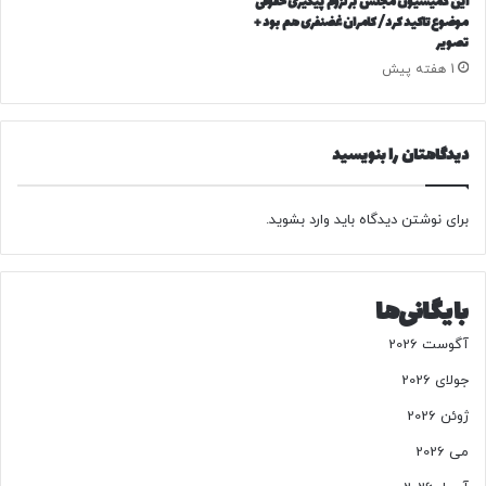
این کمیسیون مجلس بر لزوم پیگیری حقوقی
ب
موضوع تاکید کرد/ کامران غضنفری هم بود +
تصویر
ع
ا
1 هفته پیش
ت
م
ا
دیدگاهتان را بنویسید
ل
ی
ا
برای نوشتن دیدگاه باید
وارد بشوید
.
ت
ب
ر
ا
بایگانی‌ها
ر
ز
آگوست 2026
ش
جولای 2026
ا
ف
ژوئن 2026
ز
و
می 2026
د