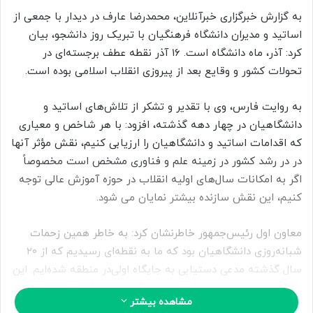
ل
به گزارش خبرگزاری خبرآنلاین، محمدرضا عارف در دیدار با جمعی از
ب
اساتید و مدیران دانشگاه فرهنگیان با تبریک روز دانشجو، بیان
ه
کرد: آذر، ماه دانشگاه است. ۱۶ آذر نقطه عطف برجسته‌ای در
ا
تحولات کشور و وقایع بعد از پیروزی انقلاب اسلامی بوده است.
ی
م
به روایت فارس، وی با تقدیر و تشکر از تلاش‌های اساتید و
ی
دانشگاهیان در چهار دهه گذشته، افزود: با هر شاخص و معیاری
ل
که اقدامات اساتید و دانشگاهیان را ارزیابی کنیم، نقش مؤثر آنها
در در رشد کشور در زمینه علم و فناوری مشخص است مخصوصاً
اگر به امکانات سال‌های اولیه انقلاب در حوزه آموزش عالی توجه
کنیم، این نقش سازنده بیشتر نمایان می شود.
معاون اول رئیس‌جمهور خاطرنشان کرد: به خاطر همین زحمات
شبانه‌روزی دانشگاهیان بود که ما به نقطه‌ای رسیدیم که از ۲۰
سال گذشته مدعی دستیابی به جایگاه اولی‌در منطقه شده‌ایم. این
جایگاه همچنان دست‌یافتنی است اگرچه در برخی شاخص‌ها
مشاهده بیشتر
عقب هستیم ولی به یاری خداوند متعال و تلاش و همت جوانان