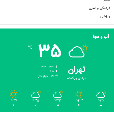
فرهنگی و هنری
ورزشی
آب و هوا
35
℃
تهران
36º - 31º
8%
1.79 کیلومتر
ابرهای پراکنده
37
35
32
33
36
℃
℃
℃
℃
℃
پ
ج
ش
ی
د