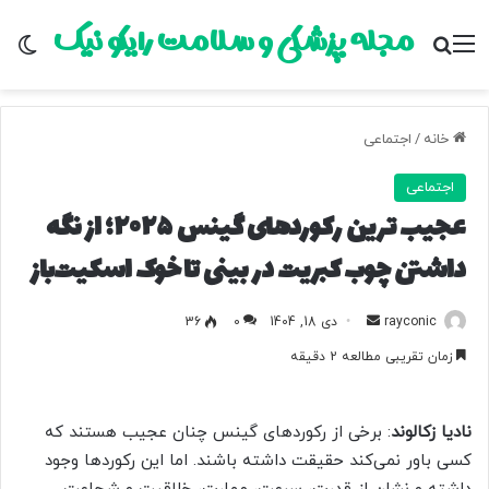
مجله پزشکی و سلامت رایکو نیک
منو
جستجو برای
تغ
خانه
/
اجتماعی
اجتماعی
عجیب ترین رکوردهای گینس ۲۰۲۵؛ از نگه
داشتن چوب کبریت در بینی تا خوک اسکیت‌باز
rayconic
ا
دی 18, 1404
0
36
ر
زمان تقریبی مطالعه 2 دقیقه
س
ا
ل
نادیا زکالوند
: برخی از رکوردهای گینس چنان عجیب هستند که
ب
کسی باور نمی‌کند حقیقت داشته باشند. اما این رکوردها وجود
ه