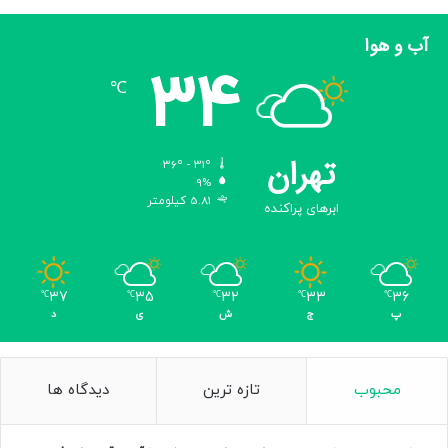
آب و هوا
34
آنوا باناش از آمریکا، ۷۱۱ عدد گوه زیر توپ گلف (تی گلف) را درون
℃
موهای خود جای داد.
تهران
۸. بیشترین چرخش ایستاده به عقب همراه با آتش
36º - 31º
9%
5.81 کیلومتر
ابرهای پراکنده
37
35
32
33
36
℃
℃
℃
℃
℃
پ
ج
ش
ی
د
محبوب
تازه ترین
دیدگاه ها