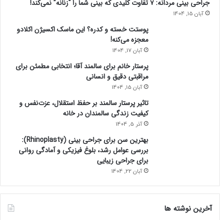
جراحی بینی مردانه: ۷ تفاوت کلیدی که بینی شما را “زنانه” نمی‌کند!
آبان 15, 1404
پوستت خسته و کدره؟ این ماسک اکسیژن اکلادو
ریان لونی از بریتانیا توانست به مدت ۳۰ ثانیه، ۷ چرخش پشت
معجزه می‌کنه!
سر هم به عقب، در حالی که لباس‌هایش در آتش می‌سوخت، به
آبان 17, 1404
ثبت برساند.
پرستار خانم برای سالمند آقا؛ انتخابی مطمئن برای
مراقبتی دقیق و انسانی
آبان 15, 1404
۹
. چسباندن و نگهداشتن بیشترین قاشق روی بدن
تاثیر پرستار سالمند بر حفظ استقلال، عزت‌نفس و
کیفیت زندگی سالمندان در خانه
آذر 5, 1404
بهترین سن برای جراحی بینی (Rhinoplasty):
بررسی عوامل رشد، بلوغ فیزیکی و آمادگی روانی
برای جراحی زیبایی
آبان 22, 1404
آخرین نوشته ها