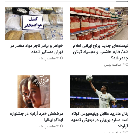
ابوالفضل صابر مختاری از ایران سه بار رکورد چسباندن قاشق را به
نام خود ثبت کرده است که آخری آن سال ۲۰۲۵ است. او ۹۶
قاشق را به بدن خود چسباند و نگهداشت.
قیمت‌های جدید برنج ایرانی اعلام
خواهر و برادر تاجر مواد مخدر در
شد/ طارم هاشمی و دم‌سیاه گیلان
تهران دستگیر شدند
چقدر شد؟
۱۰. بیرون زدن چشم از حدقه
14 ساعت پیش
14 ساعت پیش
رئال مادرید مقابل وینیسیوس کوتاه
درخشش «مرد آرام» در جشنواره
آمد؛ ستاره برزیلی در نزدیکی تمدید
ایماگو ایتالیا
قرارداد
14 ساعت پیش
14 ساعت پیش