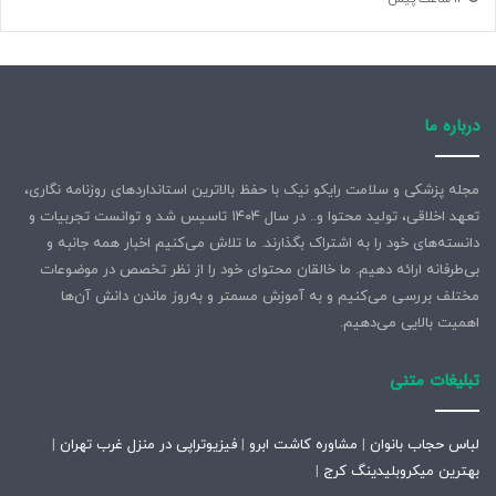
درباره ما
ویلیامز مارتین سانچز لوپز، ایتالیایی اروگوئه‌تبار، با شل کردن
عضلات اطراف چشم خود می‌تواند ۱۸،۸ میلی‌متر چشمانش را از
حدقه بیرون بیاورد.
مجله پزشکی و سلامت رایکو نیک با حفظ بالاترین استانداردهای روزنامه نگاری،
تعهد اخلاقی، تولید محتوا و.. در سال ۱۴۰۴ تاسیس شد و توانست تجربیات و
منبع:
دانسته‌های خود را به اشتراک بگذارند. ما تلاش می‌کنیم اخبار همه جانبه و
بی‌طرفانه ارائه دهیم. ما خالقان محتوای خود را از نظر تخصص در موضوعات
upi
مختلف بررسی می‌کنیم و به آموزش مسمتر و به‌روز ماندن دانش آن‌ها
اهمیت بالایی می‌دهیم.
منبع
تبلیغات متنی
کپی لینک
لباس حجاب بانوان
|
مشاوره کاشت ابرو
|
فیزیوتراپی در منزل غرب تهران
|
بهترین میکروبلیدینگ کرج
|