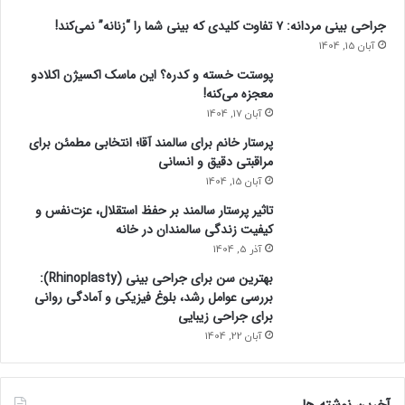
جراحی بینی مردانه: ۷ تفاوت کلیدی که بینی شما را “زنانه” نمی‌کند!
آبان 15, 1404
پوستت خسته و کدره؟ این ماسک اکسیژن اکلادو
معجزه می‌کنه!
آبان 17, 1404
پرستار خانم برای سالمند آقا؛ انتخابی مطمئن برای
مراقبتی دقیق و انسانی
آبان 15, 1404
تاثیر پرستار سالمند بر حفظ استقلال، عزت‌نفس و
کیفیت زندگی سالمندان در خانه
آذر 5, 1404
بهترین سن برای جراحی بینی (Rhinoplasty):
بررسی عوامل رشد، بلوغ فیزیکی و آمادگی روانی
برای جراحی زیبایی
آبان 22, 1404
آخرین نوشته ها