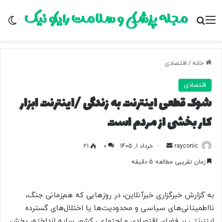
مجله پزشکی و سلامت رایکو نیک
منو
جستجو برای
تغ
خانه
/
اقتصادی
اقتصادی
شوک قطعی اینترنت به زندگی /اینترنت ابزار
کار بخشی از مردم است
rayconic
ا
خرداد 1, 1405
0
21
ر
زمان تقریبی مطالعه 5 دقیقه
س
ا
ل
به گزارش خبرگزاری خبرآنلاین، در روزهایی که هم‌زمانی جنگ،
ب
نااطمینانی‌های سیاسی و محدودیت‌ها یا اختلال‌های گسترده
ه
اینترنتی بر فضای اقتصادی و اجتماعی کشور سایه انداخته، بخش