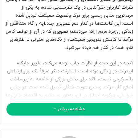
ا
نظرات کاربران خبرآنلاین در یک نظرسنجی ساده، به یکی از
ی
مهم‌ترین منابع رسمی برای درک وضعیت معیشت تبدیل شده
م
است. این کامنت‌ها در کنار هم تصویری چندلایه و گاه متناقض از
ی
زندگی روزمره مردم ارائه می‌دهند؛ تصویری که در آن از توقف کامل
ل
درآمد تا کاهش تدریجی معیشت، از نگاه‌های امنیتی تا طنزهای
تلخ، همه در کنار هم دیده می‌شود.
آنچه در این حجم از نظرات جلب توجه می‌کند، تغییر جایگاه
اینترنت در زندگی مردم است. اینترنت دیگر صرفاً یک ابزار ارتباطی
یا سرگرمی نیست، بلکه برای بخش بزرگی از جامعه به زیرساخت
اصلی کار، درآمد و حتی هویت شغلی تبدیل شده است. در چنین
شرایطی، هرگونه اختلال در آن، به‌طور مستقیم به اقتصاد خانوارها
و کسب‌وکارهای کوچک و بزرگ سرایت کرده است.
مشاهده بیشتر
یکی از کاربران در توصیف وضعیت خود نوشته است: «از دی‌ماه با
قطع نت یک ریال درآمد نداشتم، پیج کاری اینستاگرامم تنها منبع
درآمدم بود.» این جمله، که در میان ده‌ها روایت مشابه تکرار