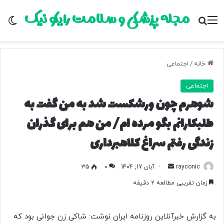
مجله پزشکی و سلامت رایکو نیک
منو
جستجو برای
تغ
خانه
/
اجتماعی
اجتماعی
شوهرم چون ورشکست شد به من گفت به
طلبکارانم بگو مرده ام/ من هم برای گذران
زندگی رفتم سراغ کلاهبرداری
rayconic
ا
آبان 17, 1404
0
35
ر
زمان تقریبی مطالعه 2 دقیقه
س
ا
ل
به گزارش خبرآنلاین روزنامه ایران نوشت: شاکی زن جوانی بود که