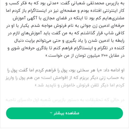
ب
به بازپرس محمدتقی شعبانی گفت: «مدتی بود که به فکر کسب و
ه
کار اینترنتی افتاده بودم و صفحه‌ای نیز در اینستاگرام باز کردم اما
ا
مشتری‌هایم کم بود تا اینکه در فضای مجازی با آگهی آموزش
ی
حرفه‌ای ادمین زن جوانی به نام فرنوش مواجه شدم. یکبار با او در
م
کافی شاپ قرار گذاشتم که به من گفت باید آموزش‌های لازم در
ی
رابطه با ادمین شدن را یاد بگیری و حتی می‌توانم برایت دنبال
ل
کننده در تلگرام و اینستاگرام فراهم کنم تا بلاگری حرفه‌ای شوی و
در مقابل 200 میلیون تومان از من خواست.»
او ادامه داد: «با هر سختی بود، پول را فراهم کردم اما گفت پول را
به حساب زنی دیگر بریزم که از اقوامش است؛ من هم پول را واریز
کردم اما دیگر تلفن فرنوش خاموش و ناپدید شد.»
در حالی که تحقیقات به دستور بازپرس شعبه اول دادسرای ناحیه
14 برای یافتن زن کلاهبردار ادامه داشت، کارآگاهان با شکایت‌های
مشاهده بیشتر
مشابه مواجه شده و دو زن دیگر نیز به همین شیوه و شگرد از زنی
به نام فرنوش شکایت کردند.