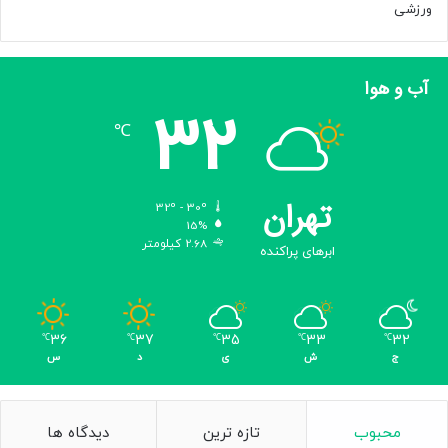
ب
ورزشی
ا
ه
ب
آب و هوا
و
32
د
℃
ه
ا
س
ت
تهران
32º - 30º
15%
2.68 کیلومتر
ابرهای پراکنده
36
37
35
33
32
℃
℃
℃
℃
℃
ج
ش
ی
د
س
محبوب
تازه ترین
دیدگاه ها