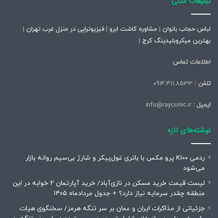
تبلیغات متنی
لباس حجاب بانوان
|
مشاوره کاشت ابرو
|
فیزیوتراپی در منزل غرب تهران
|
بهترین میکروبلیدینگ کرج
|
اطلاعات تماس
تلفن :
0914.411.8533
ایمیل :
info@rayconic.ir
نوشته‌های تازه
ردمی K100 پرو مکس با باتری غول‌پیکر و شارژ بی‌سیم روانه بازار
می‌شود
لیست قیمت خرید مسکن در نازی‌آباد/ خرید آپارتمان ۲ خوابه در این
منطقه چقدر سرمایه نیاز دارد؟ + جدول مردادماه ۱۴۰۵
جزئیاتی از مذاکرات ایران و عمان بر سر تنگه هرمز/ سخنگوی هیات