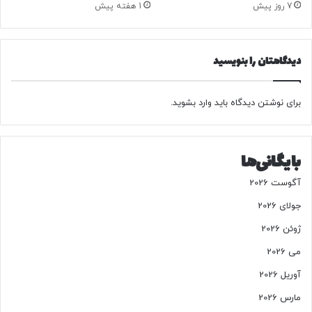
7 روز پیش
1 هفته پیش
م
ی
ه
ا
دیدگاهتان را بنویسید
ی
ش
ا
برای نوشتن دیدگاه باید
وارد بشوید
.
ن
ف
ق
بایگانی‌ها
ط
ت
آگوست 2026
ق
ص
جولای 2026
ی
ژوئن 2026
ر
ح
می 2026
ا
آوریل 2026
ک
م
مارس 2026
ی