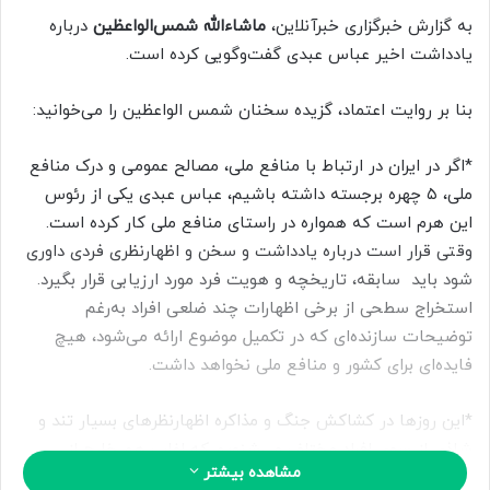
ل
به گزارش خبرگزاری خبرآنلاین،
ماشاءالله شمس‌الواعظین
درباره
ب
یادداشت اخیر عباس عبدی گفت‌وگویی کرده است.
ه
ا
بنا بر روایت اعتماد، گزیده سخنان شمس الواعظین را می‌خوانید:
ی
م
*اگر در ایران در ارتباط با منافع ملی، مصالح عمومی و درک منافع
ی
ملی، ۵ چهره برجسته داشته باشیم، عباس عبدی یکی از رئوس
ل
این هرم است که همواره در راستای منافع ملی کار کرده است.
وقتی قرار است درباره یادداشت و سخن و اظهارنظری فردی داوری
شود باید سابقه، تاریخچه و هویت فرد مورد ارزیابی قرار بگیرد.
استخراج سطحی از برخی اظهارات چند ضلعی افراد به‌رغم
توضیحات سازنده‌ای که در تکمیل موضوع ارائه می‌شود، هیچ
فایده‌ای برای کشور و منافع ملی نخواهد داشت.
*این روزها در کشاکش جنگ و مذاکره اظهارنظرهای بسیار تند و
شاذی از سوی افراد مختلف می‌شنویم که اغلب هم خارج از
مشاهده بیشتر
چارچوب مسوولیت این افراد است. اظهارنظرهای عجیب و چپ اندر