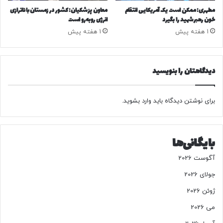
ا
ل
مطهری: ممکن است یک آمریکایی انتقام
معاون پزشکیان: کشور در زمستان با ناترازی
ی
خون رهبر شهید را بگیرد
انرژی روبه‌رو است
ا
ن
م
1 هفته پیش
1 هفته پیش
ا
ش
س
د
ت
دیدگاهتان را بنویسید
ا
ن‌
ه
برای نوشتن دیدگاه باید
وارد بشوید
.
ا
بایگانی‌ها
آگوست 2026
جولای 2026
ژوئن 2026
می 2026