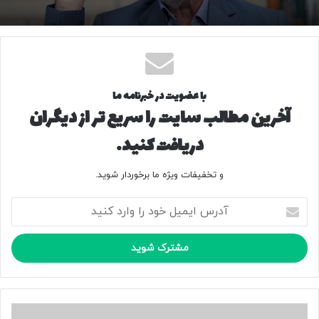
منبع
کپی لینک
با عضویت در خبرنامه ما
آخرین مطالب سایت را سریع تر از دیگران
دریافت کنید.
و تخفیفات ویژه ما برخوردار شوید.
آ
د
ر
س
ا
ی
م
ی
پ