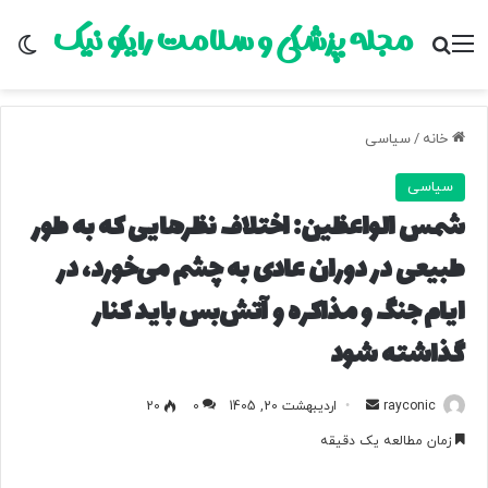
مجله پزشکی و سلامت رایکو نیک
منو
جستجو برای
تغ
خانه
/
سیاسی
سیاسی
شمس الواعظین: اختلاف نظرهایی که به‌ طور
طبیعی در دوران عادی به چشم می‌خورد، در
ایام جنگ و مذاکره و آتش‌بس باید کنار
گذاشته شود
rayconic
ا
اردیبهشت 20, 1405
0
20
ر
زمان مطالعه یک دقیقه
س
ا