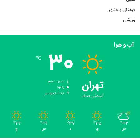
فرهنگی و هنری
ورزشی
آب و هوا
30
℃
تهران
32º - 30º
23%
2.68 کیلومتر
آسمانی صاف
36
36
37
35
32
℃
℃
℃
℃
℃
ش
ی
د
س
چ