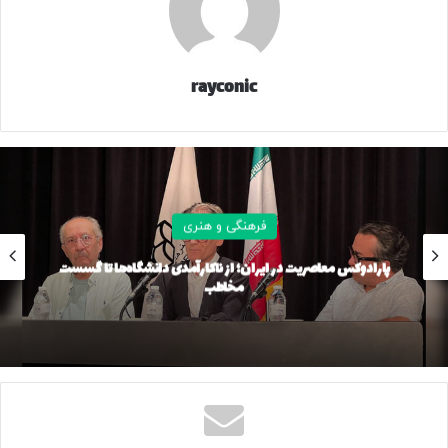
«خواهش می‌کنم، کاری نداشت.»
فیلم را توماس کیل کارگردانی کرده و خط داستانی همچنان وفادار
به نسخه اصلی است: موآنا رویای دریانوردی و یافتن مسیر دارد، از
rayconic
سرزمینش می‌گریزد و در جست‌وجوی مائووی و «قلب تفیتی» به
سفری بزرگ می‌رود تا مردمش را نجات دهد.
در کنار لاگاآیا و جانسون، جان توی در نقش رئیس توی (پدر
موآنا)، فرانکی آدامز در نقش سینا (مادر موآنا) و رنا اوون در نقش
فرهنگی و هنری
مادربزرگ تالا در فیلم حضور دارند.
پارادوکس معاصریت در ایران؛ از ناکارآمدی دانشگاه‌ها تا گسست
تیزر با اجرای قدرتمند لاگاآیا پایان می‌یابد که با صدایی رسا
مخاطب
می‌خواند: «من موآنا هستم.»
نسخه انیمیشنی «موآنا» با بازی آئولی‌ئی کراوالو در سال ۲۰۱۶
بیش از ۶۴۳ میلیون دلار فروش جهانی داشت. دنباله آن، «موآنا
۲»، یکی از سه فیلمی بود که در سال ۲۰۲۴ از مرز یک میلیارد دلار
فروش جهانی عبور کرد. کراوالو در نسخه لایواکشن یکی از