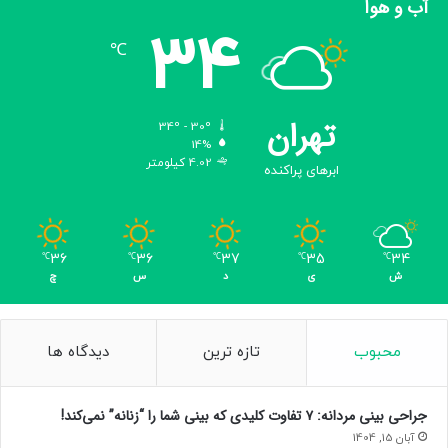
آب و هوا
34
℃
تهران
34º - 30º
14%
4.02 کیلومتر
ابرهای پراکنده
36
36
37
35
34
℃
℃
℃
℃
℃
ش
ی
د
س
چ
محبوب
تازه ترین
دیدگاه ها
جراحی بینی مردانه: ۷ تفاوت کلیدی که بینی شما را “زنانه” نمی‌کند!
آبان 15, 1404