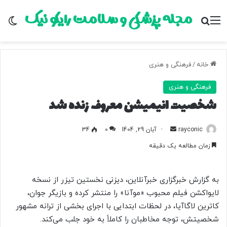
مجله پزشکی و سلامت رایکو نیک
منو
جستجو برای
تغ
خانه
/
فرهنگی و هنری
فرهنگی و هنری
شخصیت انیمیشن معروف زنده شد
rayconic
ا
آبان 29, 1404
0
34
ر
زمان مطالعه یک دقیقه
س
ا
ل
به گزارش خبرگزاری خبرآنلاین، دیزنی نخستین تیزر از نسخه
ب
لایواکشن فیلم محبوب «موآنا» را منتشر کرده و بازیگر جوان،
ه
کاترین لاگاآیا، در لحظات ابتدایی با اجرای بخشی از ترانه مشهور
ا
شخصیتش، توجه مخاطبان را کاملاً به خود جلب می‌کند.