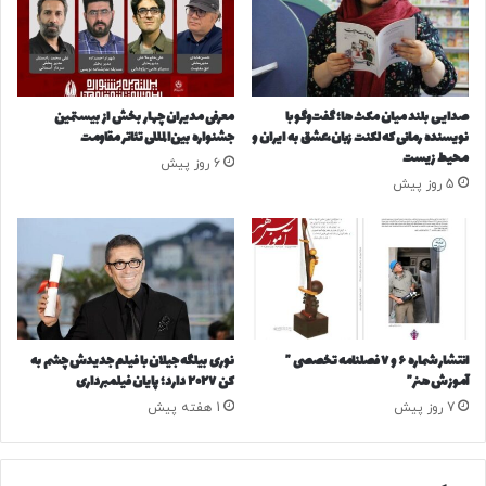
ه
ر
د
ک
ا
ق
ر
د
ن
ر
صدایی بلند میان مکث ها؛ گفت‌وگو با
معرفی مدیران چهار بخش‌ از بیستمین
د
ت
نویسنده رمانی که لکنت زبان،عشق به ایران و
جشنواره بین‌المللی تئاتر مقاومت
ا
ا
محیط زیست
6 روز پیش
م
ن
5 روز پیش
ا
ف
ک
ج
ا
ا
م
ر
ی
ی
و
ب
ن‌
د
ه
ن
انتشار شماره ۶ و ۷ فصلنامه تخصصی ”
نوری بیلگه جیلان با فیلم جدیدش چشم به
ا
آموزش هنر”
کن ۲۰۲۷ دارد؛ پایان فیلمبرداری
ی
7 روز پیش
1 هفته پیش
ا
ر
و