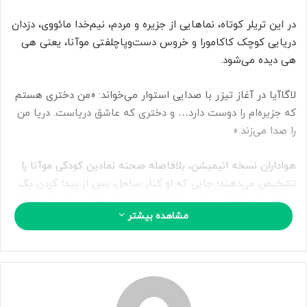
ی
م
در این تریلر کوتاه، نماهایی از جزیره و مردم، نیم‌خدا مائووی، دزدان
ی
دریایی کوچک کاکامورا و خروس دست‌وپاچلفتی موآنا، یعنی هی
ل
هی دیده می‌شود.
لاگاآیا در آغاز تیزر با صدایی استوار می‌خواند: «من دختری هستم
که جزیره‌ام را دوست دارد… و دختری که عاشق دریاست. دریا من
را صدا می‌زند.»
هواداران نسخه انیمیشن، بلافاصله صحنه نمادین کودکی موآنا را
تشخیص می‌دهند؛ جایی که او کنار ساحل، پس از پیدا کردن یک
صدف، با موج‌هایی بازی می‌کند که به شکل جادویی دور او حلقه
مشاهده بیشتر
می‌زنند.
دواین جانسون نیز نقش پیشین خود را از نسخه انیمیشنی دوباره
تکرار می‌کند و این بار نسخه لایواکشن نیم‌خدای تغییر شکل دهنده
و خودشیفته‌ای را بازی می‌کند که بارها از زبانش می‌شنویم: