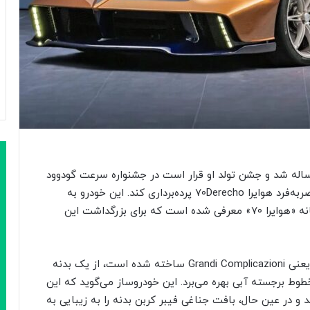
راچیو پاگانی سال گذشته ۷۰ ساله شد و جشن تولد او قرار است در جشنواره سرعت گودوود
ادامه یابد؛ جایی که کمپانی او قصد دارد از مدل منحصربه‌فرد هوایرا ۷۰Derecho پرده‌برداری کند. این خودرو به
عنوان یک نسخه بسیار محدود و دومین مدل از سه‌گانه «هوایرا ۷۰» معرفی شده است که برای بزرگداشت این
این خودرو که توسط دپارتمان پروژه‌های ویژه پاگانی یعنی Grandi Complicazioni ساخته شده است، از یک بدنه
 ترکیب نارنجی مرواریدی (Pearl Orange) و خطوط برجسته آبی بهره می‌برد. این خودروساز می‌گوید که این
و در عین حال، بافت جناغی فیبر کربن بدنه را به زیبایی به