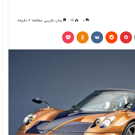
0
17
زمان تقریبی مطالعه 2 دقیقه
تامبلر
پینتریست
Reddit
VKontakte
Odnoklassniki
پاکت