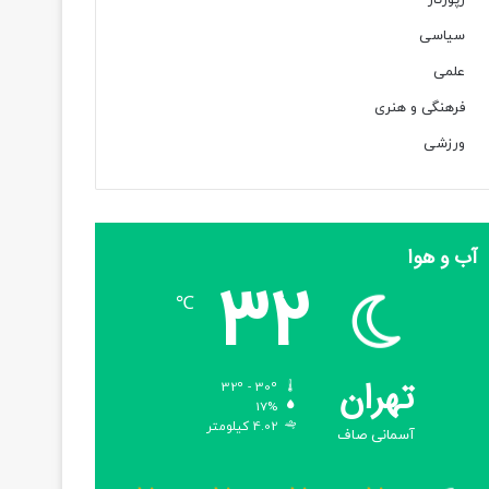
رپورتاژ
سیاسی
علمی
فرهنگی و هنری
ورزشی
آب و هوا
32
℃
تهران
32º - 30º
17%
4.02 کیلومتر
آسمانی صاف