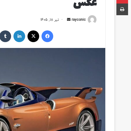
عکس
چاپ
rayconic
ا
تیر 18, 1405
ر
فیسبوک
ایکس
لینکداین
س
ا
ل
ب
ه
ا
ی
م
ی
ل