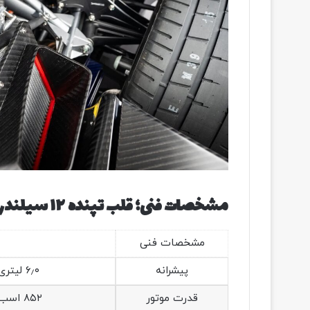
مشخصات فنی؛ قلب تپنده ۱۲ سیلندر و گیربکس دستی
مشخصات فنی
پیشرانه
۶٫۰ لیتری ۱۲ سیلندر (V۱۲) توئین توربو (ساخت AMG)
قدرت موتور
۸۵۲ اسب بخار (۸۶۴ اسب بخار متری / ۶۳۵ کیلووات)