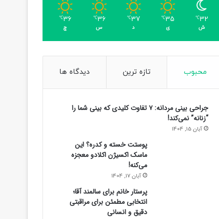
36
36
37
35
32
℃
℃
℃
℃
℃
ش
ی
د
س
چ
محبوب
تازه ترین
دیدگاه ها
جراحی بینی مردانه: ۷ تفاوت کلیدی که بینی شما را
“زنانه” نمی‌کند!
آبان 15, 1404
پوستت خسته و کدره؟ این
ماسک اکسیژن اکلادو معجزه
می‌کنه!
آبان 17, 1404
پرستار خانم برای سالمند آقا؛
انتخابی مطمئن برای مراقبتی
دقیق و انسانی