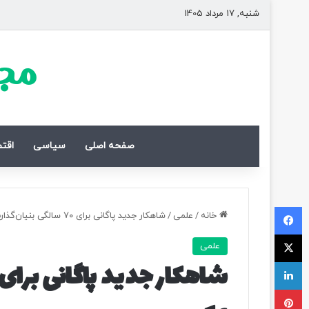
شنبه, 17 مرداد 1405
مجل
صفحه اصلی
سیاسی
اقت
فیسبوک
خانه
/
علمی
/
شاهکار جدید پاگانی برای ۷۰ سالگی بنیان‌گذارش /عکس
ایکس
علمی
لینکداین
پینتریست