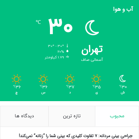
آب و هوا
30
℃
تهران
30º - 30º
20%
1.79 کیلومتر
آسمانی صاف
36
36
37
35
30
℃
℃
℃
℃
℃
ش
ی
د
س
چ
محبوب
تازه ترین
دیدگاه ها
جراحی بینی مردانه: ۷ تفاوت کلیدی که بینی شما را “زنانه” نمی‌کند!