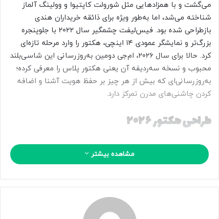
ی
می‌گشت و با همزادهایی مثل شورولت کاپتیوا و وولینگ آلماز
م
شناخته می‌شد، اما به‌طور ویژه برای ذائقه خریداران هندی
ی
بازطراحی شده بود. فیس‌لیفت چشمگیر سال ۲۰۲۲ با جلوپنجره
ل
بزرگ‌تر و نمایشگر عمودی ۱۴ اینچی، هکتور را وارد مرحله تازه‌ای
کرد. حالا برای سال ۲۰۲۶، ام‌جی دومین به‌روزرسانی این شاسی‌بلند
محبوب و نسخه سه‌ردیفه آن یعنی هکتور پلاس را معرفی کرده؛
به‌روزرسانی‌ای که بیش از هر چیز بر حفظ هویت آشنا و اضافه
کردن چاشنی‌های مدرن تمرکز دارد.
طراحی هکتور ۲۰۲۶
در نگاه اول، تغییرات ظاهری هکتور ۲۰۲۶ خیلی پر سر و صدا
مشاهده بیشتر
نیستند، اما اگر دقیق‌تر نگاه کنید، جزئیات تازه‌ای به چشم می‌آید.
جلوپنجره حالا با الگوی مشبک جدید طراحی شده و سپر جلو هم
اندکی بازنگری شده تا چهره خودرو به‌روزتر به نظر برسد. در عقب
نیز فرم سپر کمی تهاجمی‌تر شده، اما ام‌جی هوشمندانه عناصر
شناخته‌شده‌ای مثل چراغ‌های LED دوتایی جلو و نوار چراغ عقب