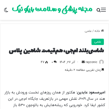
مجله پزشکی و سلامت رایکو نیک
منو
جستجو برای
تغ
خانه
/
علمی
علمی
شاسی‌بلند ام‌جی، هم‌قیمت شاهین پلاس
rayconic
ا
آذر 27, 1404
0
47
ر
زمان تقریبی مطالعه 2 دقیقه
س
ا
ل
ب
امیرمسعود عابدین:
هکتور از همان روزهای نخست ورودش به بازار
ه
هند در سال ۲۰۱۹، نقش مهمی در بازتعریف جایگاه ام‌جی در این
ا
کشور ایفا کرد. خودرویی که ریشه‌هایش به بائوجون ۵۳۰ باز