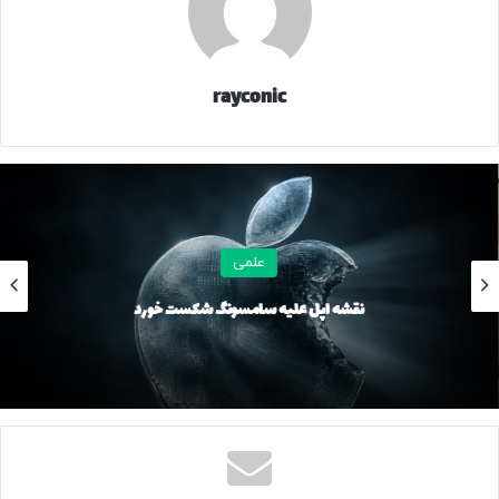
سرتاسری را دست‌نخورده باقی گذاشته است؛ عناصری که به
امضای طراحی هکتور تبدیل شده‌اند.
rayconic
علمی
نقشه اپل علیه سامسونگ شکست خورد
این شاسی‌بلند اکنون روی رینگ‌های آلیاژی ۱۸ اینچی جدید قرار
گرفته و دو رنگ تازه، یعنی آبی سلادون و سفید مرواریدی به
فهرست رنگ‌ها اضافه شده‌اند تا گزینه‌های بیشتری پیش روی
خریداران باشد.