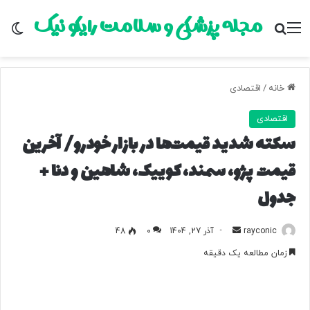
مجله پزشکی و سلامت رایکو نیک
منو
جستجو برای
تغ
خانه
/
اقتصادی
اقتصادی
سکته شدید قیمت‌ها در بازار خودرو/ آخرین
قیمت پژو، سمند، کوییک، شاهین و دنا +
جدول
rayconic
ا
آذر 27, 1404
0
48
ر
زمان مطالعه یک دقیقه
س
ا
ل