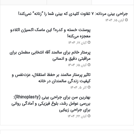
جراحی بینی مردانه: ۷ تفاوت کلیدی که بینی شما را “زنانه” نمی‌کند!
آبان 15, 1404
پوستت خسته و کدره؟ این ماسک اکسیژن اکلادو
معجزه می‌کنه!
آبان 17, 1404
پرستار خانم برای سالمند آقا؛ انتخابی مطمئن برای
مراقبتی دقیق و انسانی
آبان 15, 1404
تاثیر پرستار سالمند بر حفظ استقلال، عزت‌نفس و
کیفیت زندگی سالمندان در خانه
آذر 5, 1404
بهترین سن برای جراحی بینی (Rhinoplasty):
بررسی عوامل رشد، بلوغ فیزیکی و آمادگی روانی
برای جراحی زیبایی
آبان 22, 1404