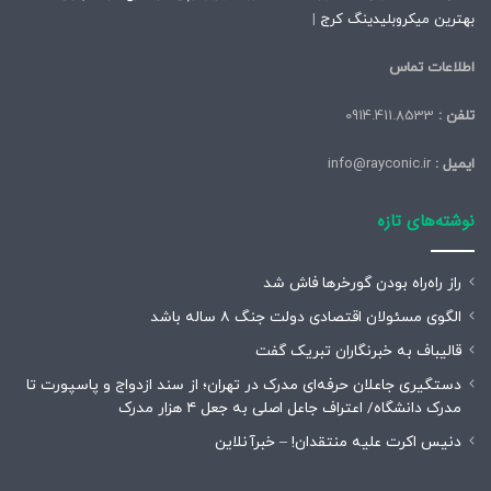
بهترین میکروبلیدینگ کرج
|
اطلاعات تماس
تلفن :
0914.411.8533
ایمیل :
info@rayconic.ir
نوشته‌های تازه
راز راه‌راه بودن گورخرها فاش شد
الگوی مسئولان اقتصادی دولت جنگ ۸ ساله باشد
قالیباف به خبرنگاران تبریک گفت
دستگیری جاعلان حرفه‌ای مدرک در تهران؛ از سند ازدواج و پاسپورت تا
مدرک دانشگاه/ اعتراف جاعل اصلی به جعل ۴ هزار مدرک
دنیس اکرت علیه منتقدان! – خبرآنلاین