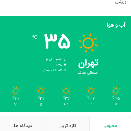
ورزشی
آب و هوا
35
℃
تهران
35º - 32º
13%
4.02 کیلومتر
آسمانی صاف
36
36
36
37
35
℃
℃
℃
℃
℃
ی
د
س
چ
پ
محبوب
تازه ترین
دیدگاه ها