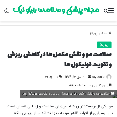
مجله پزشکی و سلامت رایکو نیک
منو
جستجو برای
تغ
خانه
/
رپورتاژ
رپورتاژ
سلامت مو و نقش مکمل‌ ها در کاهش ریزش
و تقویت فولیکول‌ ها
rayconic
ا
دی 16, 1404
0
62
ر
زمان تقریبی مطالعه 5 دقیقه
س
سلامت مو و نقش مکمل‌ ها در کاهش ریزش و تقویت فولیکول‌ ها
ا
ل
مو یکی از برجسته‌ترین شاخص‌های سلامت و زیبایی انسان است.
ب
برای بسیاری از افراد، ظاهر مو نه تنها نشانه‌ای از زیبایی بلکه
ه