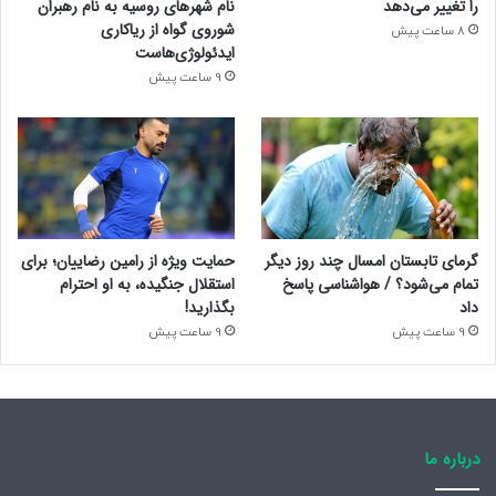
را تغییر می‌دهد
نام شهرهای روسیه به نام رهبران
شوروی گواه از ریاکاری
8 ساعت پیش
ایدئولوژی‌هاست
فولیکول مو ساختاری زنده و فعال است که برای رشد سالم مو نیاز
9 ساعت پیش
به مواد مغذی دارد. مکمل‌های تخصصی با تأمین ویتامین‌ها، مواد
معدنی و اسیدهای آمینه:
فولیکول‌های ضعیف را تقویت می‌کنند
رشد موهای جدید را تحریک می‌کنند
از ریزش غیرطبیعی جلوگیری می‌کنند
گرمای تابستان امسال چند روز دیگر
حمایت ویژه از رامین رضاییان؛ برای
ساقه موها را ضخیم و مقاوم می‌کنند
تمام می‌شود؟ / هواشناسی پاسخ
استقلال جنگیده، به او احترام
داد
بگذارید!
این اثرات باعث می‌شود که مکمل‌ها، همراه با مراقبت موضعی، یک
9 ساعت پیش
9 ساعت پیش
راهکار جامع برای سلامت مو باشند.
سبک زندگی مکمل سلامت مو
درباره ما