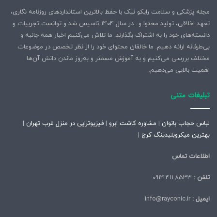
مجله پزشکی و سلامت رایکو نیک با حفظ بالاترین استانداردهای روزنامه نگاری،
مکمل‌ها تنها بخشی از راهکار هستند. برای سلامت کامل موها،
تعهد اخلاقی، تولید محتوا و.. در سال ۱۴۰۴ تاسیس شد و توانست تجربیات و
رعایت سبک زندگی سالم اهمیت دارد:
دانسته‌های خود را به اشتراک بگذارند. ما تلاش می‌کنیم اخبار همه جانبه و
بی‌طرفانه ارائه دهیم. ما خالقان محتوای خود را از نظر تخصص در موضوعات
تغذیه مناسب:
مصرف میوه، سبزی، پروتئین باکیفیت و
مختلف بررسی می‌کنیم و به آموزش مسمتر و به‌روز ماندن دانش آن‌ها
اسیدهای چرب سالم
اهمیت بالایی می‌دهیم.
ورزش منظم:
بهبود جریان خون پوست سر و اکسیژن‌رسانی
بهتر
تبلیغات متنی
مدیریت استرس:
استرس مزمن چرخه رشد مو را مختل
می‌کند
لباس حجاب بانوان
|
مشاوره کاشت ابرو
|
فیزیوتراپی در منزل غرب تهران
|
خواب کافی:
کمبود خواب باعث افزایش ریزش مو و کاهش
بهترین میکروبلیدینگ کرج
|
کیفیت فولیکول‌ها می‌شود
اطلاعات تماس
این رویکرد جامع باعث می‌شود اثر مکمل‌ها حداکثری باشد.
تلفن :
0914.411.8533
سلامت مو نشانه سلامت عمومی بدن است و ریزش مو می‌تواند
ایمیل :
info@rayconic.ir
زنگ خطری برای کمبود مواد مغذی یا مشکلات هورمونی باشد.