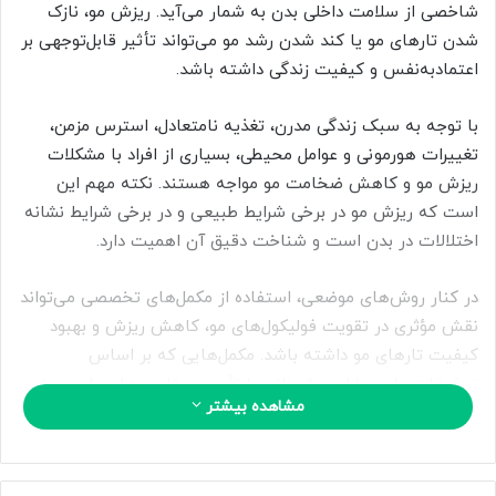
شاخصی از سلامت داخلی بدن به شمار می‌آید. ریزش مو، نازک
ا
شدن تارهای مو یا کند شدن رشد مو می‌تواند تأثیر قابل‌توجهی بر
ی
اعتمادبه‌نفس و کیفیت زندگی داشته باشد.
م
ی
ل
با توجه به سبک زندگی مدرن، تغذیه نامتعادل، استرس مزمن،
تغییرات هورمونی و عوامل محیطی، بسیاری از افراد با مشکلات
ریزش مو و کاهش ضخامت مو مواجه هستند. نکته مهم این
است که ریزش مو در برخی شرایط طبیعی و در برخی شرایط نشانه
اختلالات در بدن است و شناخت دقیق آن اهمیت دارد.
در کنار روش‌های موضعی، استفاده از مکمل‌های تخصصی می‌تواند
نقش مؤثری در تقویت فولیکول‌های مو، کاهش ریزش و بهبود
کیفیت تارهای مو داشته باشد. مکمل‌هایی که بر اساس
تحقیقات علمی طراحی شده‌اند، با تأمین ویتامین‌ها، مواد معدنی
مشاهده بیشتر
و اسیدهای آمینه ضروری، فرآیند رشد مو را از درون بدن تقویت
می‌کنند.