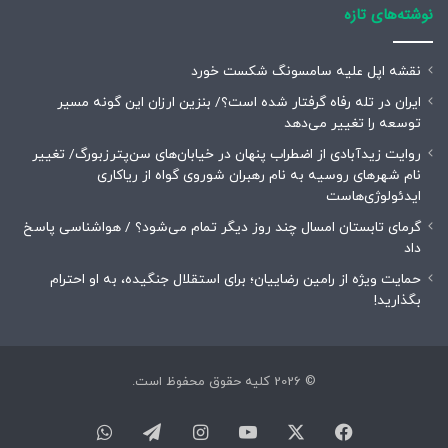
استفاده از مکمل‌های تخصصی که حاوی بیوتین، زینک، ویتامین
نوشته‌های تازه
D، اسیدهای آمینه و آنتی‌اکسیدان‌ها هستند، در کنار اصلاح سبک
زندگی، یک راهکار علمی و مطمئن برای کاهش ریزش مو و تقویت
نقشه اپل علیه سامسونگ شکست خورد
فولیکول‌ها محسوب می‌شود.
ایران در تله رفاه گرفتار شده است؟/ بنزین ارزان این گونه مسیر
توسعه را تغییر می‌دهد
این رویکرد باعث می‌شود تارهای مو قوی‌تر، ضخیم‌تر و سالم‌تر
روایت زیدآبادی از اضطراب پنهان در خیابان‌های سن‌پترزبورگ/ تغییر
شوند و رشد موهای جدید نیز بهینه گردد. سلامت مو، با یک
نام شهرهای روسیه به نام رهبران شوروی گواه از ریاکاری
ترکیب هوشمندانه از مکمل، تغذیه و سبک زندگی سالم، قابل
ایدئولوژی‌هاست
حفاظت و بهبود است.
گرمای تابستان امسال چند روز دیگر تمام می‌شود؟ / هواشناسی پاسخ
داد
حمایت ویژه از رامین رضاییان؛ برای استقلال جنگیده، به او احترام
کپی لینک
بگذارید!
© 2026 کلیه حقوق محفوظ است.
فیسبوک
ایکس
یوتیوب
اینستاگرام
تلگرام
واتس