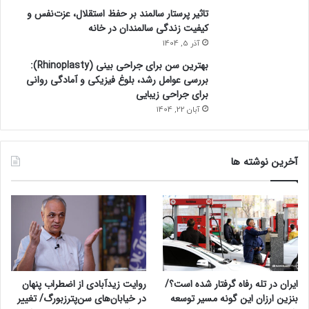
موجود را نیز بهبود دهد.
تاثیر پرستار سالمند بر حفظ استقلال، عزت‌نفس و
کیفیت زندگی سالمندان در خانه
مکمل‌ ها و اثر گذاری بلند مدت
آذر 5, 1404
بهترین سن برای جراحی بینی (Rhinoplasty):
یکی از نکات کلیدی در مصرف مکمل‌ها این است که اثرات آن‌ها
بررسی عوامل رشد، بلوغ فیزیکی و آمادگی روانی
برای جراحی زیبایی
معمولاً تدریجی و بلندمدت است. معمولاً حداقل ۳ تا ۶ ماه مصرف
آبان 22, 1404
منظم برای مشاهده نتایج واقعی لازم است. همچنین مکمل‌ها باید
همراه با:
آخرین نوشته ها
رژیم غذایی متعادل و سرشار از پروتئین
سبک زندگی فعال و کاهش استرس
خواب کافی و مدیریت هورمون‌ها
مصرف شوند تا بهترین نتیجه حاصل شود.
نقش مکمل‌ ها در تقویت فولیکول‌ ها
ایران در تله رفاه گرفتار شده است؟/
روایت زیدآبادی از اضطراب پنهان
بنزین ارزان این گونه مسیر توسعه
در خیابان‌های سن‌پترزبورگ/ تغییر