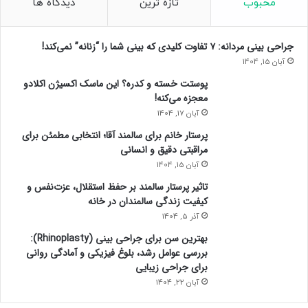
محبوب
تازه ترین
دیدگاه ها
جراحی بینی مردانه: ۷ تفاوت کلیدی که بینی شما را “زنانه” نمی‌کند!
آبان 15, 1404
پوستت خسته و کدره؟ این ماسک اکسیژن اکلادو
معجزه می‌کنه!
آبان 17, 1404
پرستار خانم برای سالمند آقا؛ انتخابی مطمئن برای
مراقبتی دقیق و انسانی
آبان 15, 1404
تاثیر پرستار سالمند بر حفظ استقلال، عزت‌نفس و
کیفیت زندگی سالمندان در خانه
آذر 5, 1404
بهترین سن برای جراحی بینی (Rhinoplasty):
بررسی عوامل رشد، بلوغ فیزیکی و آمادگی روانی
برای جراحی زیبایی
آبان 22, 1404