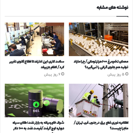
ت
ج
نوشته های مشابه
ل
ه
و
ا
خ
ن
و
/
د
ب
ک
و
ش
ی
ی
ن
ت
ا
معمای تخم‌مرغ ۶۰۰هزارتومانی/ چرا مازاد
ساعت کاری این ادارات تا اطلاع ثانوی تغییر
ا
م
تولید هم جلوی گرانی را نمی‌گیرد؟
کرد/ اعلام جزییات
ب
ط
5 روز پیش
6 روز پیش
س
ب
ت
و
ر
ع
ی
ش
ش
ا
د
ن
ن
س
د
ا
اطلاعیه فوری قطع برق در جنوب غرب تهران/
شوک خاورمیانه به بازار نفت؛ طلای سیاه
ر
ن
ماجرا چیست؟
دوباره اوج گرفت/قیمت نفت به ۱۰۰ دلار
ت