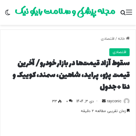
مجله پزشکی و سلامت رایکو نیک
منو
جستجو برای
تغ
خانه
/
اقتصادی
اقتصادی
سقوط آزاد قیمت‌ها در بازار خودرو/ آخرین
قیمت پژو، پراید، شاهین، سمند، کوییک و
دنا + جدول
rayconic
ا
دی 3, 1404
0
33
ر
زمان تقریبی مطالعه 2 دقیقه
س
ا
ل