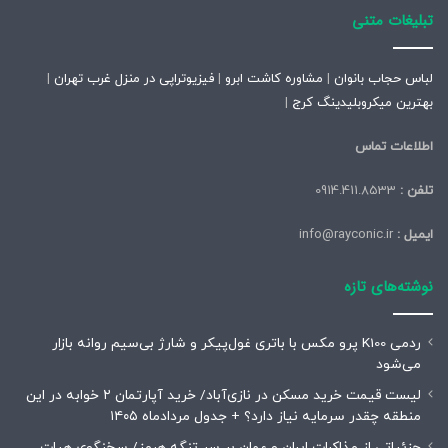
تبلیغات متنی
لباس حجاب بانوان
|
مشاوره کاشت ابرو
|
فیزیوتراپی در منزل غرب تهران
|
بهترین میکروبلیدینگ کرج
|
اطلاعات تماس
تلفن :
0914.411.8533
ایمیل :
info@rayconic.ir
نوشته‌های تازه
ردمی K100 پرو مکس با باتری غول‌پیکر و شارژ بی‌سیم روانه بازار
می‌شود
لیست قیمت خرید مسکن در نازی‌آباد/ خرید آپارتمان ۲ خوابه در این
منطقه چقدر سرمایه نیاز دارد؟ + جدول مردادماه ۱۴۰۵
جزئیاتی از مذاکرات ایران و عمان بر سر تنگه هرمز/ سخنگوی هیات