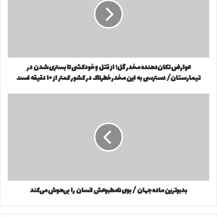
و
ر
د
ض
ر
ت
کپی لینک
ا
ک
و
ا
ا
ن‌
ر
عوارض تکان‌دهنده مخدر گل؛ از قتل و خودکشی تا بستری شدن در
د
د
تیمارستان/ دسترسی به این مخدر خطرناک در کشور کمتر از ۱۰ دقیقه است
ه
ک
ن
ن
د
ب
ی
ه
د
د
م
ب
خ
و
د
ت
ر
ر
گ
ی
ل
ن
؛
م
ا
بدبوترین ماده جهان / بوی نامطبوعش انسان را بی‌هوش می‌کند
ا
ز
د
ق
ه