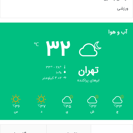
۱
۰
ورزشی
د
ق
ی
آب و هوا
ق
32
ه
℃
ا
س
ت
تهران
33º - 28º
10%
4.02 کیلومتر
ابرهای پراکنده
36
37
35
32
33
℃
℃
℃
℃
℃
ج
ش
ی
د
س