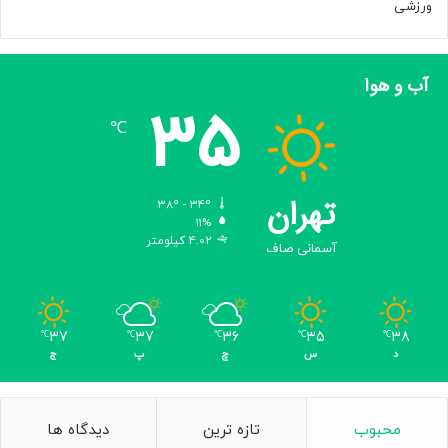
ورزشی
آب و هوا
35
℃
تهران
38º - 34º
11%
4.02 کیلومتر
آسمانی صاف
37
37
36
35
38
℃
℃
℃
℃
℃
د
س
چ
پ
ج
محبوب
تازه ترین
دیدگاه ها