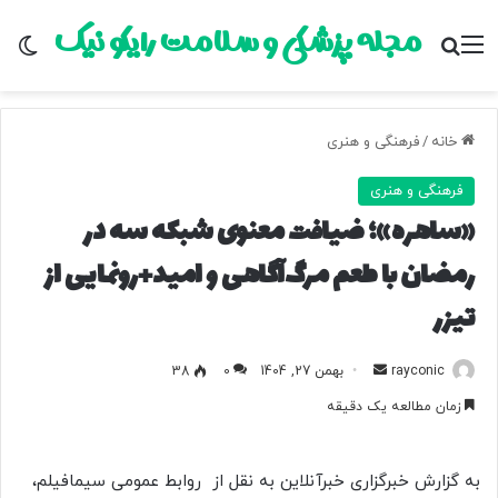
مجله پزشکی و سلامت رایکو نیک
منو
جستجو برای
تغ
خانه
/
فرهنگی و هنری
فرهنگی و هنری
«ساهره»؛ ضیافت معنوی شبکه سه در
رمضان با طعم مرگ‌آگاهی و امید+رونمایی از
تیزر
rayconic
ا
بهمن 27, 1404
0
38
ر
زمان مطالعه یک دقیقه
س
ا
ل
به گزارش خبرگزاری خبرآنلاین به نقل از روابط عمومی سیمافیلم،