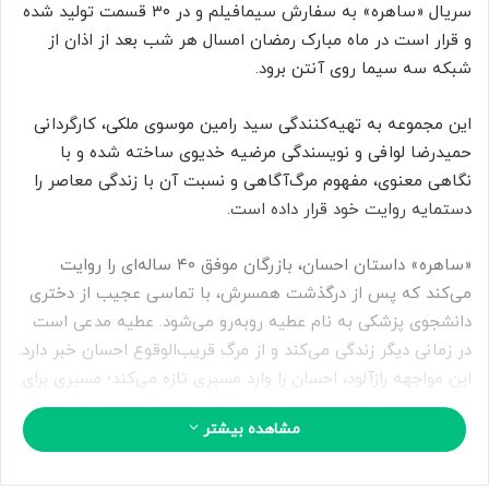
ب
سریال «ساهره» به سفارش سیمافیلم و در ۳۰ قسمت تولید شده
ه
و قرار است در ماه مبارک رمضان امسال هر شب بعد از اذان از
ا
شبکه سه سیما روی آنتن برود.
ی
م
این مجموعه به تهیه‌کنندگی سید رامین موسوی ملکی، کارگردانی
ی
حمیدرضا لوافی و نویسندگی مرضیه خدیوی ساخته شده و با
ل
نگاهی معنوی، مفهوم مرگ‌آگاهی و نسبت آن با زندگی معاصر را
دستمایه روایت خود قرار داده است.
«ساهره» داستان احسان، بازرگان موفق ۴۰ ساله‌ای را روایت
می‌کند که پس از درگذشت همسرش، با تماسی عجیب از دختری
دانشجوی پزشکی به نام عطیه روبه‌رو می‌شود. عطیه مدعی است
در زمانی دیگر زندگی می‌کند و از مرگ قریب‌الوقوع احسان خبر دارد.
این مواجهه رازآلود، احسان را وارد مسیری تازه می‌کند؛ مسیری برای
شناخت خویشتن، جبران خطاهای گذشته و بازگشت به ارزش‌هایی
مشاهده بیشتر
که سال‌ها از آن فاصله گرفته است.