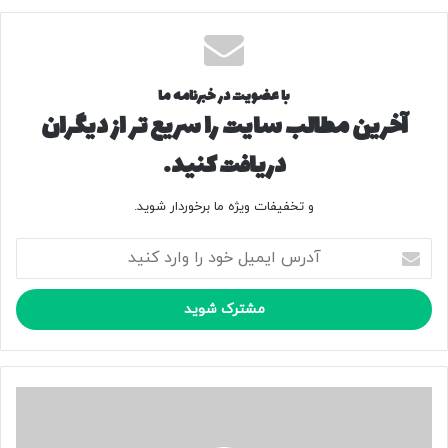
کپی لینک
با عضویت در خبرنامه ما
آخرین مطالب سایت را سریع تر از دیگران
دریافت کنید.
و تخفیفات ویژه ما برخوردار شوید.
آ
د
ر
س
ا
ی
م
ی
ع
ل
م
خ
ل