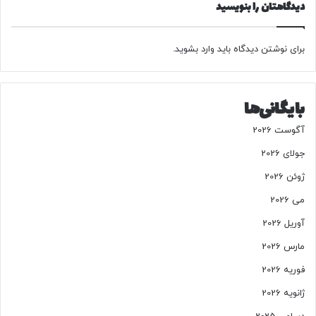
پ
دیدگاهتان را بنویسید
د
ر
م
برای نوشتن دیدگاه باید
وارد بشوید
.
ذ
ا
ک
بایگانی‌ها
ر
ا
آگوست 2026
ت
/
جولای 2026
ب
ژوئن 2026
ر
و
می 2026
ج
آوریل 2026
ر
د
مارس 2026
ی
فوریه 2026
:
ن
ژانویه 2026
ی
ت