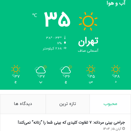
آب و هوا
ا
35
ت
℃
م
ا
م
ح
تهران
38º - 34º
ج
11%
ت
2.68 کیلومتر
آسمانی صاف
ب
ا
ا
ف
37
37
36
35
38
℃
℃
℃
℃
℃
ک
د
س
چ
پ
ج
ا
ر
ع
م
محبوب
تازه ترین
دیدگاه ها
و
م
ی
جراحی بینی مردانه: ۷ تفاوت کلیدی که بینی شما را “زنانه” نمی‌کند!
د
آبان 15, 1404