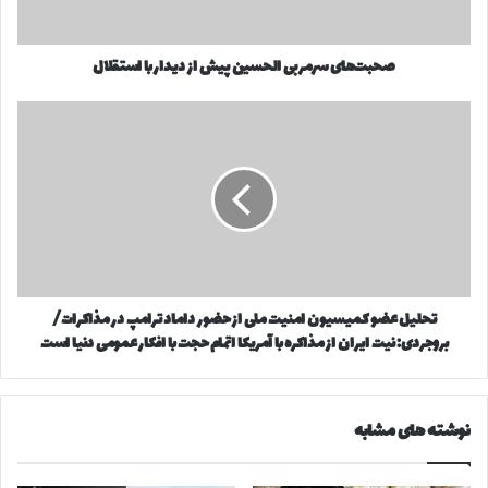
و
س
ا
ر
ر
صحبت‌های سرمربی الحسین پیش از دیدار با استقلال
م
د
ر
ک
ب
ت
ن
ی
ح
ی
ا
ل
د
ل
ی
ح
ل
س
ع
ی
ض
ن
و
پ
ک
تحلیل عضو کمیسیون امنیت ملی از حضور داماد ترامپ در مذاکرات/
ی
م
ش
بروجردی: نیت ایران از مذاکره با آمریکا اتمام حجت با افکار عمومی دنیا است
ی
ا
س
ز
ی
د
و
نوشته های مشابه
ی
ن
د
ا
ا
م