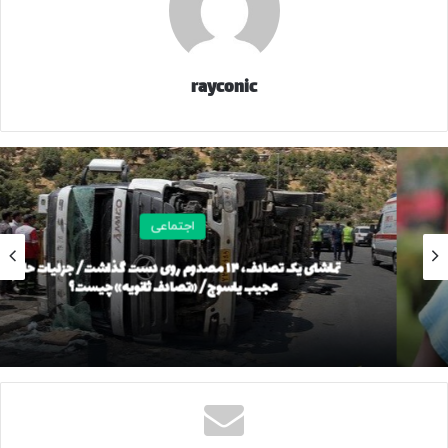
بانک‌های اطلاعاتی پلیس و شناسایی مالک موتورسیکلت، نهایتاً
متصرف موتورسیکلت به هویت معلوم شناسایی شد و با مشخص
شدن محل اختفای وی، کارآگاهان پس از تعقیب و مراقبت
شبانه‌روزی، در نهایت طی عملیاتی غافلگیرانه و با رعایت کامل
rayconic
ملاحظات حفاظتی، در اواخر دیماه موفق به دستگیری متهم شدند.
وی با اشاره به کشفیات صورت‌گرفته گفت: در بازرسی از محل
سکونت متهم، ۹ دستگاه انواع گوشی تلفن همراه مسروقه کشف و
ضبط شد.
اجتماعی
این مقام انتظامی افزود: متهم پس از انتقال به پلیس آگاهی و
تماشای یک تصادف، ۱۴ مصدوم روی دست گذاشت/ جزئیات حادثه
عجیب یاسوج/ «تصادف ثانویه» چیست؟
در مواجهه با مستندات موجود، صراحتاً به ارتکاب سرقت‌های
متعدد به شیوه موبایل‌قاپی با استفاده از موتورسیکلت هندا
اعتراف کرد و اظهار داشت که در محدوده جنوب تهران از
شهروندان سرقت می‌کرده و گوشی‌های سرقتی را در محدوده
چهارراه مولوی به مالخران می‌فروخته است.
خدایی خاطرنشان کرد: با انجام اقدامات تخصصی، مالکیت