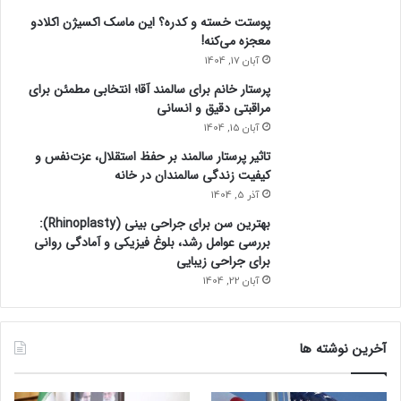
ن
پوستت خسته و کدره؟ این ماسک اکسیژن اکلادو
ی
معجزه می‌کنه!
ا
ا
آبان 17, 1404
س
پرستار خانم برای سالمند آقا؛ انتخابی مطمئن برای
ت
مراقبتی دقیق و انسانی
آبان 15, 1404
تاثیر پرستار سالمند بر حفظ استقلال، عزت‌نفس و
کیفیت زندگی سالمندان در خانه
آذر 5, 1404
بهترین سن برای جراحی بینی (Rhinoplasty):
بررسی عوامل رشد، بلوغ فیزیکی و آمادگی روانی
برای جراحی زیبایی
آبان 22, 1404
آخرین نوشته ها