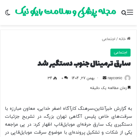
مجله پزشکی و سلامت رایکو نیک
منو
جستجو برای
تغ
خانه
/
اجتماعی
اجتماعی
سارق ترمینال جنوب دستگیر شد
rayconic
ا
بهمن 27, 1404
0
34
ر
زمان مطالعه یک دقیقه
س
ا
ل
به گزارش خبرآنلاین،سرهنگ کارآگاه اصغر خدایی، معاون مبارزه با
ب
سرقت‌های خاص پلیس آگاهی تهران بزرگ، در تشریح جزئیات
ه
دستگیری یک سارق حرفه‌ای موبایل‌قاپ اظهار کرد: در پی مراجعه
ا
یکی از شکات و تشکیل پرونده‌ای با موضوع سرقت موبایل‌قاپی در