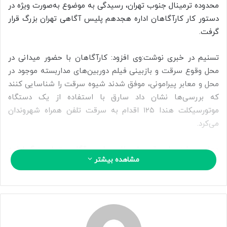
ی
محدوده ترمینال جنوب تهران، رسیدگی به موضوع به‌صورت ویژه در
م
دستور کار کارآگاهان اداره هجدهم پلیس آگاهی تهران بزرگ قرار
ی
گرفت.
ل
تسنیم در خبری نوشت:وی افزود: کارآگاهان با حضور میدانی در
محل وقوع سرقت و بازبینی فیلم دوربین‌های مداربسته موجود در
محل و معابر پیرامونی، موفق شدند شیوه سرقت را شناسایی کنند
که بررسی‌ها نشان داد سارق با استفاده از یک دستگاه
موتورسیکلت هندا ۱۲۵ اقدام به سرقت تلفن همراه شهروندان
می‌کرد.
معاون مبارزه با سرقت‌های خاص پلیس آگاهی تهران بزرگ ادامه
مشاهده بیشتر
داد: در جریان اقدامات اطلاعاتی و تخصصی، شماره پلاک
موتورسیکلت مورد استفاده سارق استخراج و شناسایی و
دستگیری متهم در دستور کار پلیس قرار گرفت.
خدایی تصریح کرد: پس از انجام تحقیقات میدانی، بهره‌گیری از