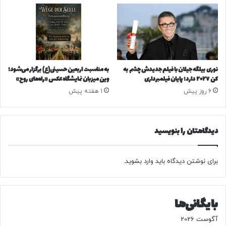
ژ
ا
پ
ن
-
ب
ر
نوری بیلگه جیلان با فیلم جدیدش چشم به
به مناسبت اربعین حسینی(ع) برگزار می‌شود؛
ز
کن ۲۰۲۷ دارد؛ پایان فیلمبرداری
وین‌ میزبان نمایشگاه عکس «راه‌های روح»
ی
6 روز پیش
1 هفته پیش
ل
دیدگاهتان را بنویسید
برای نوشتن دیدگاه باید
وارد بشوید
.
بایگانی‌ها
آگوست 2026