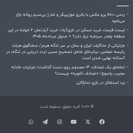
ردمی K100 پرو مکس با باتری غول‌پیکر و شارژ بی‌سیم روانه بازار
می‌شود
لیست قیمت خرید مسکن در نازی‌آباد/ خرید آپارتمان ۲ خوابه در این
منطقه چقدر سرمایه نیاز دارد؟ + جدول مردادماه ۱۴۰۵
جزئیاتی از مذاکرات ایران و عمان بر سر تنگه هرمز/ سخنگوی هیات
رئیسه مجلس: بیانیه‌ای شامل تصحیح مسیر تردد دریایی در تنگه، در
آستانه نهایی شدن است
تماشای یک تصادف، ۱۴ مصدوم روی دست گذاشت/ جزئیات حادثه
عجیب یاسوج/ «تصادف ثانویه» چیست؟
برد استقلال در بازی تدارکاتی
© 2026 کلیه حقوق محفوظ است.
فیسبوک
ایکس
یوتیوب
اینستاگرام
تلگرام
واتس