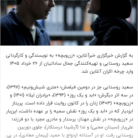
ا
ی
م
ی
ل
به گزارش خبرگزاری خبرآنلاین، «زن‌وبچه» به نویسندگی و کارگردانی
سعید روستایی و تهیه‌کنندگی جمال ساداتیان از ۲۶ خرداد ۱۴۰۵
وارد چرخه اکران آنلاین شد.
سعید روستایی جز در دومین فیلمش؛ «متری شیش‌ونیم» (۱۳۹۷)،
در سه اثر دیگرش؛ «ابد و یک روز» (۱۳۹۴)، «برادران لیلا» (۱۴۰۱) و
«زن‌وبچه» (۱۴۰۳) زنان را در کانون روایت قرار داده است. پریناز
ایزدیار که در «ابد و یک روز» نقش سمیه را بر عهده داشت، این‌بار
در «زن‌وبچه» در نقش مهناز، پرستار و مادری مجرد با دو فرزند؛
علی‌یار (سینان محبی) و ندا (آرشیدا درستکار)، جلوی دوربین
روستایی رفت. او در آستانه ازدواج با حمید (پیمان معادی)، در پی