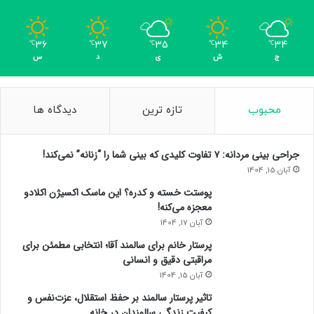
36
37
35
34
34
℃
℃
℃
℃
℃
ج
ش
ی
د
س
محبوب
تازه ترین
دیدگاه ها
جراحی بینی مردانه: ۷ تفاوت کلیدی که بینی شما را “زنانه” نمی‌کند!
آبان 15, 1404
پوستت خسته و کدره؟ این ماسک اکسیژن اکلادو
معجزه می‌کنه!
آبان 17, 1404
پرستار خانم برای سالمند آقا؛ انتخابی مطمئن برای
مراقبتی دقیق و انسانی
آبان 15, 1404
تاثیر پرستار سالمند بر حفظ استقلال، عزت‌نفس و
کیفیت زندگی سالمندان در خانه