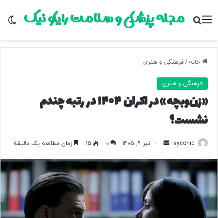
مجله پزشکی و سلامت رایکو نیک
منو
جستجو برای
تغ
خانه
/
فرهنگی و هنری
فرهنگی و هنری
«زن‌وبچه» در اکران ۱۴۰۴ در رتبه چندم
نشست؟
rayconic
ا
تیر 9, 1405
0
15
زمان مطالعه یک دقیقه
ر
س
ا
ل
ب
ه