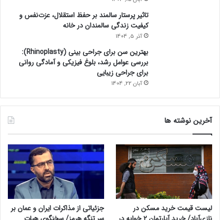
تاثیر پرستار سالمند بر حفظ استقلال، عزت‌نفس و
کیفیت زندگی سالمندان در خانه
آذر 5, 1404
بهترین سن برای جراحی بینی (Rhinoplasty):
بررسی عوامل رشد، بلوغ فیزیکی و آمادگی روانی
برای جراحی زیبایی
آبان 22, 1404
آخرین نوشته ها
لیست قیمت خرید مسکن در
جزئیاتی از مذاکرات ایران و عمان بر
نازی‌آباد/ خرید آپارتمان ۲ خوابه در
سر تنگه هرمز/ سخنگوی هیات