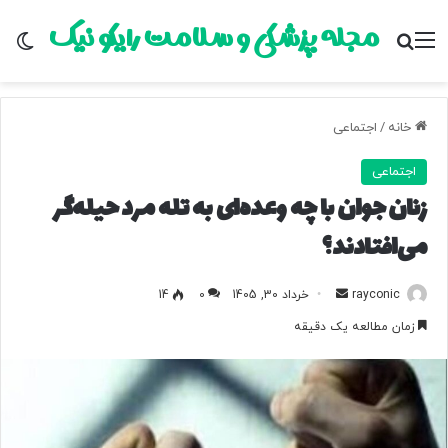
مجله پزشکی و سلامت رایکو نیک
منو
جستجو برای
تغ
خانه
/
اجتماعی
اجتماعی
زنان جوان با چه وعده‌ای به تله مرد حیله‌گر
می‌افتادند؟
rayconic
ا
خرداد 30, 1405
0
14
ر
زمان مطالعه یک دقیقه
س
ا
ل
ب
ه