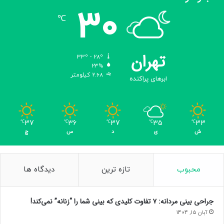
30
℃
تهران
33º - 28º
23%
2.68 کیلومتر
ابرهای پراکنده
37
36
37
35
33
℃
℃
℃
℃
℃
ش
ی
د
س
چ
محبوب
تازه ترین
دیدگاه ها
جراحی بینی مردانه: ۷ تفاوت کلیدی که بینی شما را “زنانه” نمی‌کند!
آبان 15, 1404