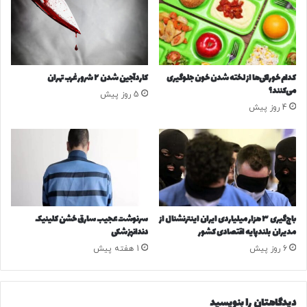
ه‌
ر
ن
ح
و
ا
ی
س
ی
ت
کدام خوراکی‌ها از لخته شدن خون جلوگیری
کاردآجین شدن ۲ شرور غرب تهران
ف
ی
می‌کنند؟
5 روز پیش
ر
ض
4 روز پیش
د
ا
ا
ح
ب
ه
ه
م
آ
ز
م
م
ر
ا
ی
ن
باج‌گیری ۳ هزار میلیاردی ایران اینترنشنال از
سرنوشت عجیب سارق خشن کلینیک
ک
۶
مدیران بلندپایه اقتصادی کشور
دندانپزشکی
ا
و
6 روز پیش
1 هفته پیش
م
ز
ی‌
ی
ر
ر
و
؛
دیدگاهتان را بنویسید