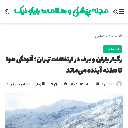
مجله پزشکی و سلامت رایکو نیک
منو
جستجو برای
تغ
خانه
/
اجتماعی
اجتماعی
رگبار باران و برف در ارتفاعات تهران؛ آلودگی هوا
تا هفته آینده می‌ماند
rayconic
ا
آذر 12, 1404
0
39
زمان مطالعه یک دقیقه
ر
س
ا
ل
ب
ه