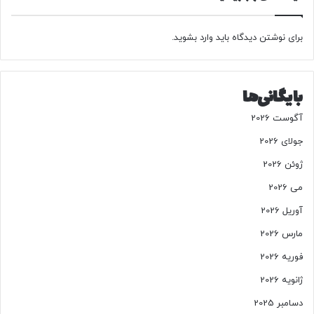
د
ف
ع
ل
برای نوشتن دیدگاه باید
وارد بشوید
.
اً
ب
ه
بایگانی‌ها
م
ص
آگوست 2026
ل
ح
جولای 2026
ت
ژوئن 2026
ک
ش
می 2026
و
آوریل 2026
ر
ن
مارس 2026
ی
فوریه 2026
س
ت
ژانویه 2026
دسامبر 2025