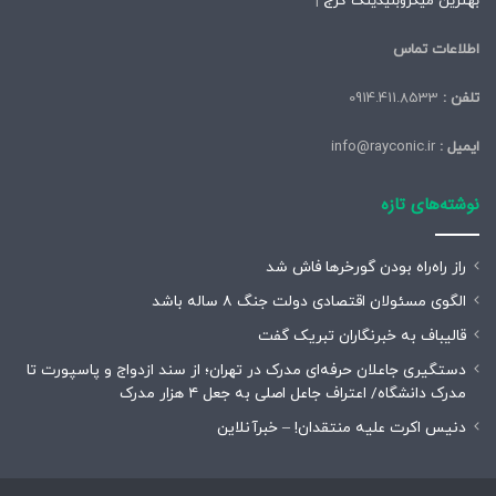
بهترین میکروبلیدینگ کرج
|
اطلاعات تماس
تلفن :
0914.411.8533
ایمیل :
info@rayconic.ir
نوشته‌های تازه
راز راه‌راه بودن گورخرها فاش شد
الگوی مسئولان اقتصادی دولت جنگ ۸ ساله باشد
قالیباف به خبرنگاران تبریک گفت
دستگیری جاعلان حرفه‌ای مدرک در تهران؛ از سند ازدواج و پاسپورت تا
مدرک دانشگاه/ اعتراف جاعل اصلی به جعل ۴ هزار مدرک
دنیس اکرت علیه منتقدان! – خبرآنلاین