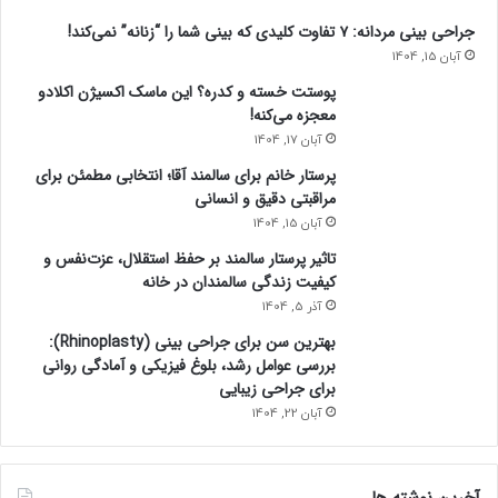
جراحی بینی مردانه: ۷ تفاوت کلیدی که بینی شما را “زنانه” نمی‌کند!
آبان 15, 1404
پوستت خسته و کدره؟ این ماسک اکسیژن اکلادو
معجزه می‌کنه!
آبان 17, 1404
پرستار خانم برای سالمند آقا؛ انتخابی مطمئن برای
مراقبتی دقیق و انسانی
آبان 15, 1404
تاثیر پرستار سالمند بر حفظ استقلال، عزت‌نفس و
کیفیت زندگی سالمندان در خانه
آذر 5, 1404
بهترین سن برای جراحی بینی (Rhinoplasty):
بررسی عوامل رشد، بلوغ فیزیکی و آمادگی روانی
برای جراحی زیبایی
آبان 22, 1404
آخرین نوشته ها