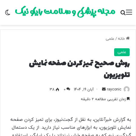
مجله پزشکی و سلامت رایکو نیک
منو
جستجو برای
تغ
خانه
/
علمی
علمی
روش صحیح تمیز کردن صفحه نمایش
تلویزیون
rayconic
ا
آبان 19, 1404
0
38
ر
زمان تقریبی مطالعه 2 دقیقه
س
ا
ل
به گزارش خبرآنلاین، به نقل از گجت‌نیوز، برای تمیز کردن صفحه
ب
نمایش تلویزیون، به ابزارهای مناسب نیاز دارید. از یک دستمال
ه
گردگیری نرم که به صفحه خش نیندازد یا یک غبارگیر استفاده