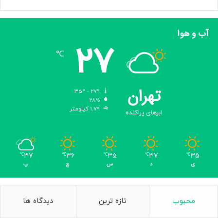
و
ن
ف
آب و هوا
و
27
ذ
℃
ه
ا
ی
س
تهران
35º - 27º
ی
28%
ا
1.79 کیلومتر
ابرهای پراکنده
س
ی
ن
ک
37
36
35
37
35
℃
℃
℃
℃
℃
ن
ی
د
س
چ
پ
د
محبوب
تازه ترین
دیدگاه ها