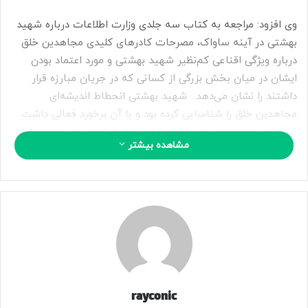
وی افزود: مراجعه به کتاب سه جلدی وزارت اطلاعات درباره شهید
بهشتی در آینه ساواک، مصرحات کادرهای کلیدی مجاهدین خلق
درباره ویژگی اقناعی کم‌نظیر شهید بهشتی و مورد اعتماد بودن
ایشان در میان بخش بزرگی از کسانی که در جریان مبارزه قرار
داشتند را نشان می‌دهد. شهید بهشتی انحطاط اندیشه‌ای
مجاهدین خلق را شناسایی کرده بود و با آن برخورد فعالی داشت.
از آن موقع یعنی سال ۱۳۵۳ و ۱۳۵۴ گفتند که ما برنامه برخورد
مشاهده بیشتر
فیزیکی و ترور بهشتی را در دستور کار قرار دادیم.
بهشتی به اعتراف موسی خیابانی مساله حل‌کن
سیستم بود
مومنی خاطرنشان کرد: در آن ایام یک نوار هم از موسی خیابانی
پخش شد که برای توجیه آن کادرهای تروریست مجاهدین خلق به
منظور زدن آقای بهشتی از این استعاره استفاده می‌کند که بهشتی
rayconic
مساله حل کن این سیستم است و تا زمانی که او باشد مساله‌ای