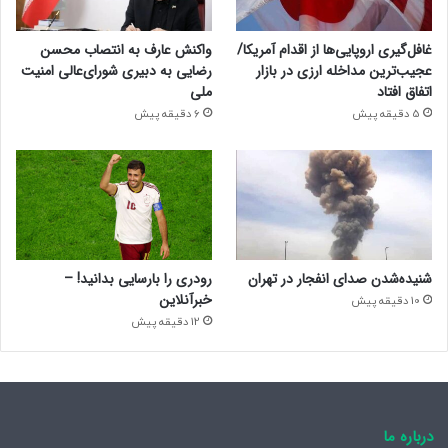
مواجه باشیم که مشهور به دروغگویی و فساد نباشند.
غافل‌گیری اروپایی‌ها از اقدام آمریکا/
واکنش عارف به انتصاب محسن
۳۱۲۱۱
عجیب‌ترین مداخله ارزی در بازار
رضایی به دبیری شورای‌عالی امنیت
اتفاق افتاد
ملی
5 دقیقه پیش
6 دقیقه پیش
منبع
کپی لینک
شنیده‌شدن صدای انفجار در تهران
رودری را بارسایی بدانید! –
خبرآنلاین
10 دقیقه پیش
12 دقیقه پیش
درباره ما