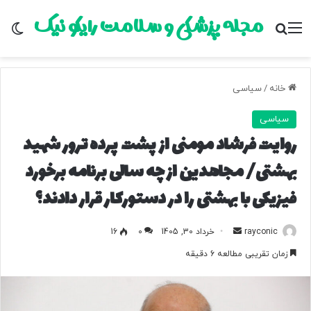
مجله پزشکی و سلامت رایکو نیک
منو
جستجو برای
تغ
خانه
/
سیاسی
سیاسی
روایت فرشاد مومنی از پشت پرده ترور شهید
بهشتی/ مجاهدین از چه سالی برنامه برخورد
فیزیکی با بهشتی را در دستورکار قرار دادند؟
rayconic
ا
خرداد 30, 1405
0
16
ر
زمان تقریبی مطالعه 6 دقیقه
س
ا
ل