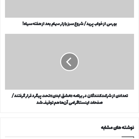
ا
خ
و
و
ا
ا
ر
بورس از خواب پرید/ شروع سبز بازار سهام بعد از هفته سیاه!
ب
د
پ
ک
ر
ت
ن
ی
ع
ی
د
د
د
/
ا
ش
د
ر
ی
و
ا
ع
ز
س
ش
تعدادی از شرکت‌کنندگان در برنامه «عشق ابدی» تحت پیگرد قرار گرفتند/
ب
ر
ز
صفحات اینستاگرامی‌ آن‌ها هم توقیف شد
ک
ب
ت‌
ا
ک
ز
ن
نوشته های مشابه
ا
ن
ر
د