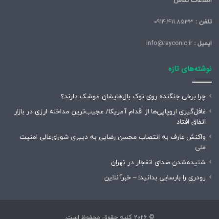
اطلاعات تماس
تلفن :
0914.411.8533
ایمیل :
info@rayconic.ir
نوشته‌های تازه
چرا برخی جنگنده روی نوک بال‌هایشان موشک‌ دارند؟
غافل‌گیری اروپایی‌ها از اقدام آمریکا/ عجیب‌ترین مداخله ارزی در بازار
اتفاق افتاد
واکنش عارف به انتصاب محسن رضایی به دبیری شورای‌عالی امنیت
ملی
شنیده‌شدن صدای انفجار در تهران
رودری را بارسایی بدانید! – خبرآنلاین
© 2026 کلیه حقوق محفوظ است.