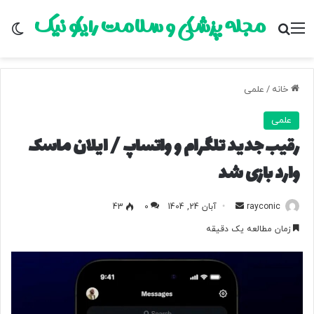
مجله پزشکی و سلامت رایکو نیک
منو
جستجو برای
تغ
خانه
/
علمی
علمی
رقیب جدید تلگرام و واتساپ / ایلان ماسک
وارد بازی شد
rayconic
ا
آبان 24, 1404
0
43
ر
زمان مطالعه یک دقیقه
س
ا
ل
ب
ه