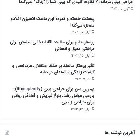
جراحی بینی مردانه: ۷ تفاوت کلیدی که بینی شما را “زنانه” نمی‌کند!
آبان 15, 1404
پوستت خسته و کدره؟ این ماسک اکسیژن اکلادو
معجزه می‌کنه!
آبان 17, 1404
پرستار خانم برای سالمند آقا؛ انتخابی مطمئن برای
مراقبتی دقیق و انسانی
آبان 15, 1404
تاثیر پرستار سالمند بر حفظ استقلال، عزت‌نفس و
کیفیت زندگی سالمندان در خانه
آذر 5, 1404
بهترین سن برای جراحی بینی (Rhinoplasty):
بررسی عوامل رشد، بلوغ فیزیکی و آمادگی روانی
برای جراحی زیبایی
آبان 22, 1404
آخرین نوشته ها