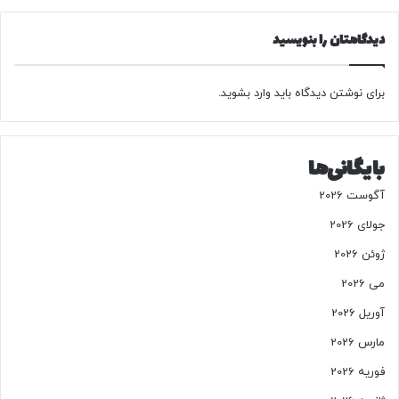
ح
ت
دیدگاهتان را بنویسید
پ
ی
گ
برای نوشتن دیدگاه باید
وارد بشوید
.
ر
د
ق
ر
بایگانی‌ها
ا
ر
آگوست 2026
گ
ر
جولای 2026
ف
ژوئن 2026
ت
ن
می 2026
د
آوریل 2026
/
ص
مارس 2026
ف
فوریه 2026
ح
ا