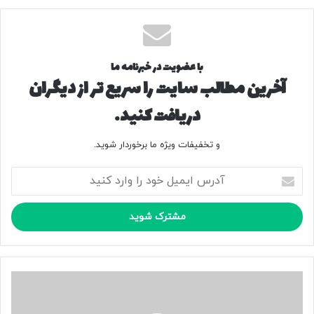
با عضویت در خبرنامه ما
آخرین مطالب سایت را سریع تر از دیگران
دریافت کنید.
و تخفیفات ویژه ما برخوردار شوید.
آ
د
ر
س
ا
ی
م
ی
ح
ل
ج
خ
م