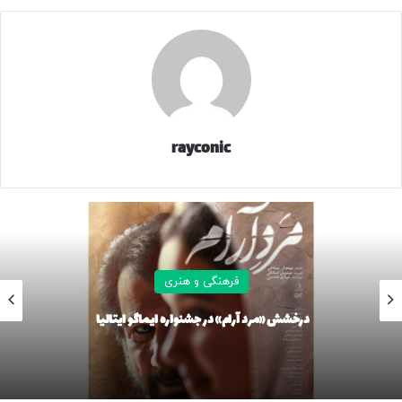
اسفندماه اعلام شده و شهریه این دوره ۵۰۰ هزار تومان است.
این دوره آموزشی از اردیبهشت‌ماه ۱۴۰۵ آغاز می‌شود و در قالب ۷
جلسه، سه‌شنبه‌ها از ساعت ۱۶ تا ۱۸ در کارستان بهارستان واقع
در بهارستان، خیابان ابن‌سینا، بعد از بیمارستان طرفه، پلاک ۸۸
برگزار خواهد شد. تدریس این دوره را زینب افراخته، مروّج
شاهنامه، بر عهده دارد.
rayconic
علاقه‌مندان برای ثبت‌نام و کسب اطلاعات بیشتر می‌توانند از
طریق پیام‌رسان‌های «تلگرام» و «بله» به شماره ۰۹۹۶۶۹۲۰۰۳۷ پیام
ارسال کنند.
59243
فرهنگی و هنری
درخشش «مرد آرام» در جشنواره ایماگو ایتالیا
منبع
کپی لینک