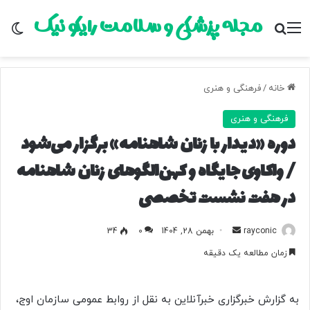
مجله پزشکی و سلامت رایکو نیک
منو
جستجو برای
تغ
خانه
/
فرهنگی و هنری
فرهنگی و هنری
دوره «دیدار با زنان شاهنامه» برگزار می‌شود
/ واکاوی جایگاه و کهن‌الگوهای زنان شاهنامه
در هفت نشست تخصصی
rayconic
ا
بهمن 28, 1404
0
34
ر
زمان مطالعه یک دقیقه
س
ا
ل
به گزارش خبرگزاری خبرآنلاین به نقل از روابط عمومی سازمان اوج،