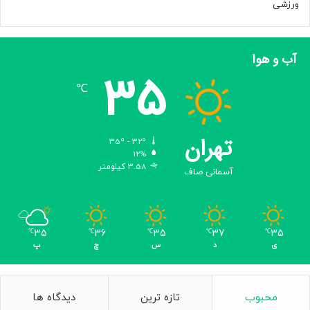
ورزشی
آب و هوا
35
℃
تهران
35º - 32º
12%
3.58 کیلومتر
آسمانی صاف
35
36
35
37
35
℃
℃
℃
℃
℃
ی
د
س
چ
پ
محبوب
تازه ترین
دیدگاه ها