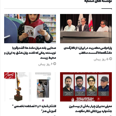
نوشته های مشابه
۲
ل
ب
ی
ه
س
م
ا
ن
ی
ن
ن
ص
ه
ف
ف
ش
ت
پارادوکس معاصریت در ایران؛ از ناکارآمدی
صدایی بلند میان مکث ها؛ گفت‌وگو با
د
ه
دانشگاه‌ها تا گسست مخاطب
نویسنده رمانی که لکنت زبان،عشق به ایران و
ه
م
محیط زیست
5 روز پیش
ا
ح
6 روز پیش
س
ر
ت
و
م
ن
د
ا
ر
ن
معرفی مدیران چهار بخش‌ از بیستمین
انتشار شماره ۶ و ۷ فصلنامه تخصصی ”
د
جشنواره بین‌المللی تئاتر مقاومت
آموزش هنر”