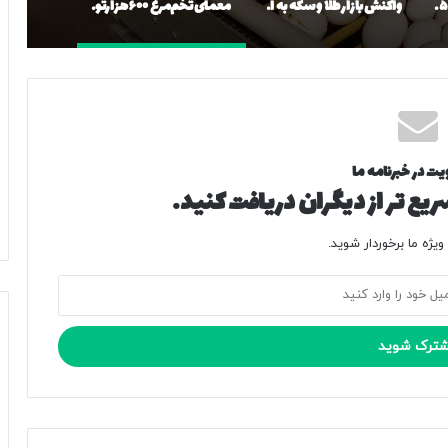
زمان شارژ کالابرگ مرداد ۱۴۰۵ اعلام شد/ مبلغ کدام دهک‌ها افزایش یافت؟
واکنش بازار طلا و سکه به اخبار از سرگیری مذاکرات/ طلای ۱۸ عیار امروز چه تغییری کرد؟ + جدول قیمت‌ها
معمای تخم‌مرغ ۶۰۰هزارتومانی/ چرا مازاد تولید هم جلوی گرانی را نمی‌گیرد؟
یت در خبرنامه ما
یع تر از دیگران دریافت کنید.
یژه ما برخوردار شوید.