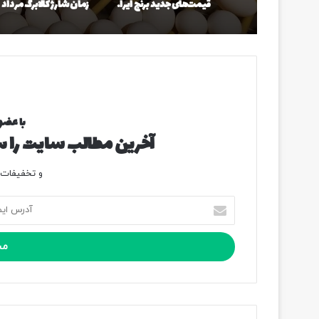
قیمت‌های جدید برنج ایرانی اعلام شد/ طارم هاشمی و دم‌سیاه گیلان چقدر شد؟
با عضو
آخرین مطالب سایت را سر
و تخفیفات و
آ
د
ر
س
ا
ی
م
ی