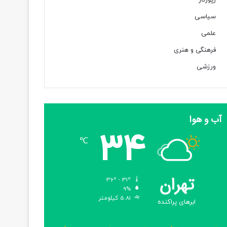
رپورتاژ
سیاسی
علمی
فرهنگی و هنری
ورزشی
آب و هوا
34
℃
تهران
36º - 31º
9%
5.81 کیلومتر
ابرهای پراکنده