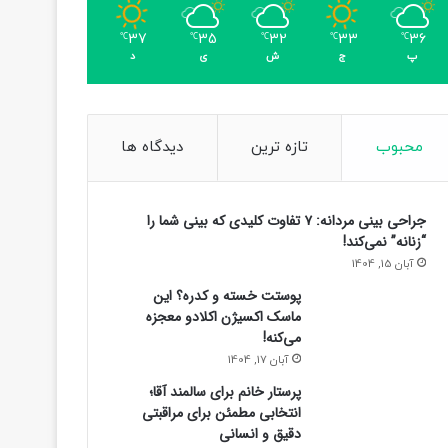
37
35
32
33
36
℃
℃
℃
℃
℃
پ
ج
ش
ی
د
محبوب
تازه ترین
دیدگاه ها
اقتصادی
جراحی بینی مردانه: ۷ تفاوت کلیدی که بینی شما را
“زنانه” نمی‌کند!
14 ساعت پیش
آبان 15, 1404
قیمت‌های جدید برنج ایرانی اعلام شد/ 
پوستت خسته و کدره؟ این
گیلان چقدر شد؟
ماسک اکسیژن اکلادو معجزه
می‌کنه!
آبان 17, 1404
پرستار خانم برای سالمند آقا؛
انتخابی مطمئن برای مراقبتی
دقیق و انسانی