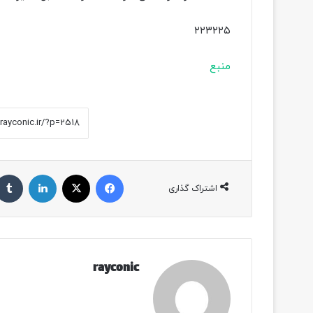
۲۲۳۲۲۵
منبع
فیسبوک
ایکس
لینکداین
اشتراک گذاری
rayconic