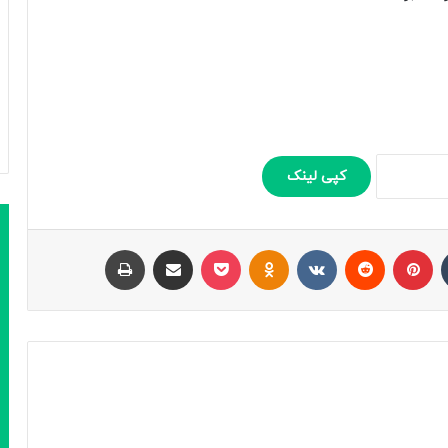
کپی لینک
تامبلر
پینتریست
Reddit
VKontakte
Odnoklassniki
پاکت
اشتراک با ایمیل
چاپ