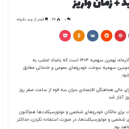
 + زمان واریز
0
46
کمتر از چند دقیقه
تامبلر
پینتریست
Reddit
VKontakte
Odnoklassniki
پاکت
به گزارش خبرگزاری خبرآنلاین، ۶۰ لیتر سهمیه بنزین آذرماه، نهمین سهمیه ۱۴۰۴ است که بامداد امشب به
چنین سهمیه سوخت خودروهای عمومی و خدماتی مطابق
ود.
ای عالی هماهنگی اقتصادی سران سه قوه از ساعت صفر روز
رای مالکان خودروهای شخصی و موتورسیکلت‌ها هم‌اکنون
ای شخصی و موتورسیکلت‌ها، در صورت استفاده‌ نکردن، حداکثر