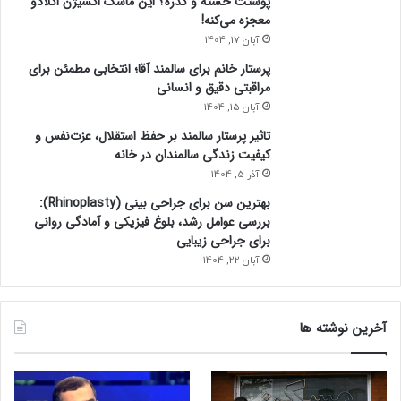
پوستت خسته و کدره؟ این ماسک اکسیژن اکلادو
معجزه می‌کنه!
آبان 17, 1404
پرستار خانم برای سالمند آقا؛ انتخابی مطمئن برای
مراقبتی دقیق و انسانی
آبان 15, 1404
تاثیر پرستار سالمند بر حفظ استقلال، عزت‌نفس و
کیفیت زندگی سالمندان در خانه
آذر 5, 1404
بهترین سن برای جراحی بینی (Rhinoplasty):
بررسی عوامل رشد، بلوغ فیزیکی و آمادگی روانی
برای جراحی زیبایی
آبان 22, 1404
آخرین نوشته ها