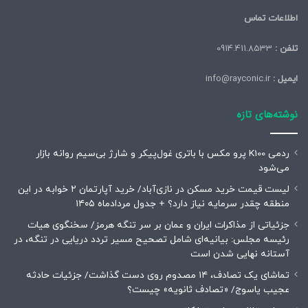
اطلاعات تماس
تلفن :
0914.411.8533
ایمیل :
info@rayconic.ir
نوشته‌های تازه
ردمی K100 پرو مکس با باتری غول‌پیکر و شارژ بی‌سیم روانه بازار
می‌شود
لیست قیمت خرید مسکن در نازی‌آباد/ خرید آپارتمان ۲ خوابه در این
منطقه چقدر سرمایه نیاز دارد؟ + جدول مردادماه ۱۴۰۵
جزئیاتی از مذاکرات ایران و عمان بر سر تنگه هرمز/ سخنگوی هیات
رئیسه مجلس: بیانیه‌ای شامل تصحیح مسیر تردد دریایی در تنگه، در
آستانه نهایی شدن است
تماشای یک تصادف، ۱۴ مصدوم روی دست گذاشت/ جزئیات حادثه
عجیب یاسوج/ «تصادف ثانویه» چیست؟