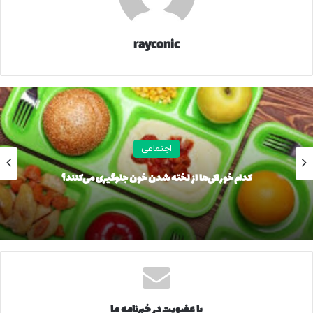
شد که خودروی مذکور دارای پلاک جعلی و فاقد مجوز قانونی است.
این مقام مسئول در دریابانی قشم با اشاره به اینکه کارشناسان
rayconic
ارزش خودروی توقیفی را ۲۰۰ میلیارد ریال برآورد کردند، گفت: در
این ارتباط یک نفر متهم دستگیر و به مرجع قضائی معرفی شد.
فرمانده دریابانی قشم با تاکید بر اینکه قاچاق کالا از مهمترین
عوامل ایجاد مشکلات اقتصادی در جامعه می‌باشد و مرزبانی با
قاطعیت تمام با پدیده شوم قاچاق برخورد خواهد کرد، تصریح کرد:
اجتماعی
مرزنشینان می‌توانند هرگونه موارد مشکوک را به مراکز و یگان‌های
کدام خوراکی‌ها از لخته شدن خون جلوگیری می‌کنند؟
دریابانی گزارش تا در این خصوص اقدام شود.
۴۷۲۳۶
منبع
با عضویت در خبرنامه ما