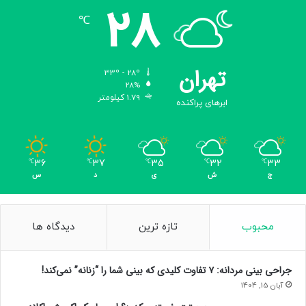
28
ا
℃
ن
ی
م
تهران
33º - 28º
28%
1.79 کیلومتر
ابرهای پراکنده
36
37
35
32
33
℃
℃
℃
℃
℃
ج
ش
ی
د
س
محبوب
تازه ترین
دیدگاه ها
جراحی بینی مردانه: ۷ تفاوت کلیدی که بینی شما را “زنانه” نمی‌کند!
آبان 15, 1404