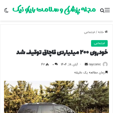
مجله پزشکی و سلامت رایکو نیک
منو
جستجو برای
تغ
خانه
/
اجتماعی
اجتماعی
خودروی ۲۰۰ میلیاردی قاچاق توقیف شد
rayconic
ا
آبان 18, 1404
0
42
ر
زمان مطالعه یک دقیقه
س
ا
ل
ب
ه
ا