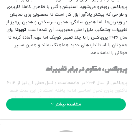
ا
پروباکس روبه‌رو می‌شوید. استیشن‌واگنی با ظاهری کاملا کاربردی
ی
و طراحی‌ که بیشتر یادآور ابزار کار است تا محصولی برای نمایش
م
در ویترین‌ها. اما همین سادگی، همین سرسختی و همین پرهیز از
ی
تغییرات چشمگیر، دلیل اصلی محبوبیت آن شده است.
تویوتا
برای
ل
مدل ۲۰۲۶ پروباکس را با چند تغییر کوچک اما مهم آماده کرده تا
همچنان با استانداردهای جدید هماهنگ بماند و همین مسیر
طولانی را ادامه دهد.
پروباکس، مقاوم در برابر تغییرات
پروباکس از سال ۲۰۰۲ در جاده‌هاست و نسل فعلی آن نیز از ۲۰۱۴
تاکنون بدون تحول اساسی ادامه یافته است. در این مدت فقط
اصلاحات جزئی داشته، طوری که هنوز همان ترکیب آشنا مثل
مشاهده بیشتر
بدنه و کابین ساده و تمرکز کامل بر دوام و کاربری را ارائه می‌دهد.
مدل ۲۰۲۶ نیز این فلسفه را تغییر نداده و تویوتا تنها مواردی را
افزوده که برای رعایت استانداردهای جدید ضروری بوده‌اند.