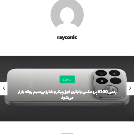
به‌روزرسانی‌هایی برای همراهی با قوانین جدید
مهم‌ترین بخش تغییرات امسال مربوط به پکیج Toyota Safety
Sense است که حالا نسخه کامل‌تری شده و وظایف بیشتری
برعهده می‌گیرد. سیستم ایمنی پیش از تصادف اکنون در تقاطع‌ها
rayconic
هم وارد عمل می‌شود، کمک‌رانندگی فعال در کنترل فرمان و کاهش
سرعت دخالت هوشمندانه‌تری دارد و ترمز پشتیبانی پارک نیز برای
مانورهای محدود شهری اضافه شده است. به‌عبارت ساده،
پروباکس بیش از قبل به راننده کمک می‌کند تا اشتباهات کوچک،
به دردسرهای بزرگ تبدیل نشوند.
علمی
کابین ساده؛ مثل همیشه
ردمی K100 پرو مکس با باتری غول‌پیکر و شارژ بی‌سیم روانه بازار
می‌شود