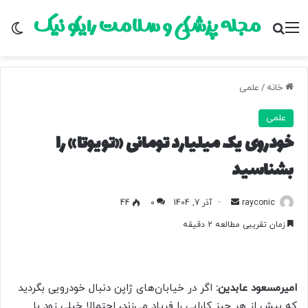
مجله پزشکی و سلامت رایکو نیک
منو
جستجو برای
تغ
خانه
/
علمی
علمی
خودروی یک میلیارد تومانی «تویوتا» را
بشناسید
rayconic
ا
آذر 7, 1404
0
44
ر
زمان تقریبی مطالعه 2 دقیقه
س
ا
ل
ب
امیرمسعود عابدین:
اگر در خیابان‌های ژاپن دنبال خودرویی بگردید
ه
که بیش از هر چیز کارایی را فریاد می‌زند، احتمالا خیلی زود با