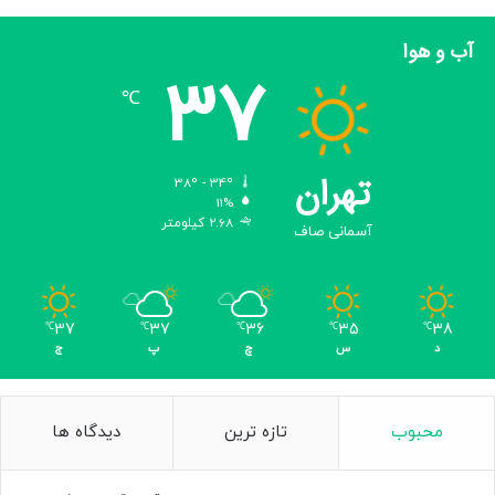
کپی لینک
آب و هوا
37
℃
تهران
38º - 34º
11%
2.68 کیلومتر
آسمانی صاف
37
37
36
35
38
℃
℃
℃
℃
℃
د
س
چ
پ
ج
محبوب
تازه ترین
دیدگاه ها