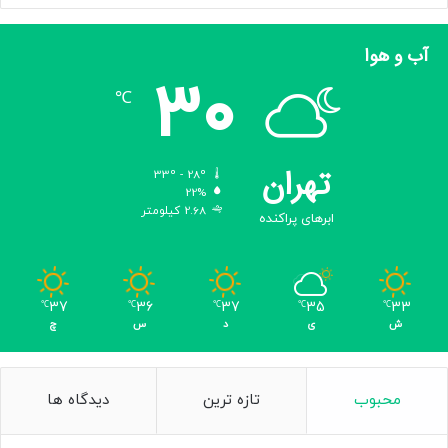
آب و هوا
30
℃
تهران
33º - 28º
22%
2.68 کیلومتر
ابرهای پراکنده
37
36
37
35
33
℃
℃
℃
℃
℃
ش
ی
د
س
چ
محبوب
تازه ترین
دیدگاه ها