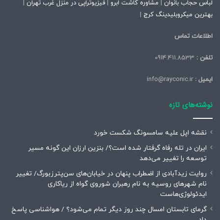
لباس حجاب بانوان
|
مشاوره کاشت ابرو
|
فیزیوتراپی در منزل غرب تهران
|
بهترین میکروبلیدینگ کرج
|
اطلاعات تماس
تلفن :
0914.411.8533
ایمیل :
info@rayconic.ir
نوشته‌های تازه
نقشه اپل علیه سامسونگ شکست خورد
ایران در تله رفاه گرفتار شده است؟/ بنزین ارزان این گونه مسیر
توسعه را تغییر می‌دهد
روایت زیدآبادی از اضطراب پنهان در خیابان‌های سن‌پترزبورگ/ تغییر
نام شهرهای روسیه به نام رهبران شوروی گواه از ریاکاری
ایدئولوژی‌هاست
گرمای تابستان امسال چند روز دیگر تمام می‌شود؟ / هواشناسی پاسخ
داد