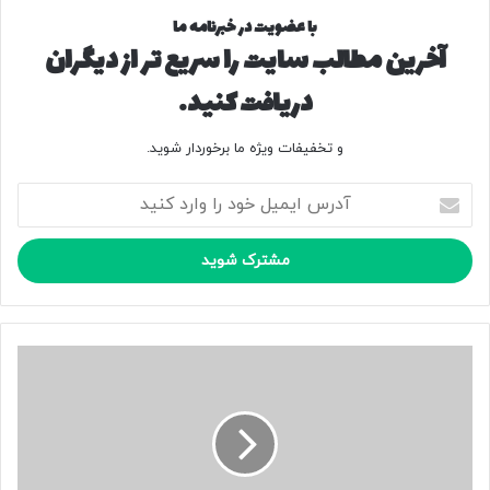
با عضویت در خبرنامه ما
منبع
آخرین مطالب سایت را سریع تر از دیگران
دریافت کنید.
کپی لینک
و تخفیفات ویژه ما برخوردار شوید.
آ
د
ر
س
ا
ی
م
ی
پ
ل
ر
خ
د
و
ا
د
خ
ر
ت