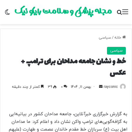
مجله پزشکی و سلامت رایکو نیک
منو
جستجو برای
تغ
خانه
/
سیاسی
سیاسی
خط و نشان جامعه مداحان برای ترامپ +
عکس
rayconic
ا
بهمن 11, 1404
0
39
کمتر از چند دقیقه
ر
س
ا
به گزارش خبرگزاری خبرآنلاین، جامعه مداحان کشور در بیانیه‌ایی
ل
به گزافه‌گویی‌های ترامپ واکن نشان داد و اعلام کرد: ما مداحان
ب
اهل بیت (ع) سربازان خط مقدم خاندان عصمت و طهارت (علیهم
ه