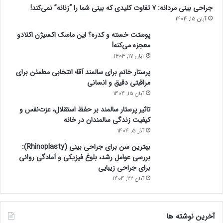
جراحی بینی مردانه: ۷ تفاوت کلیدی که بینی شما را “زنانه” نمی‌کند!
آبان 15, 1404
پوستت خسته و کدره؟ این ماسک اکسیژن اکلادو
معجزه می‌کنه!
آبان 17, 1404
پرستار خانم برای سالمند آقا؛ انتخابی مطمئن برای
مراقبتی دقیق و انسانی
آبان 15, 1404
تاثیر پرستار سالمند بر حفظ استقلال، عزت‌نفس و
کیفیت زندگی سالمندان در خانه
آذر 5, 1404
بهترین سن برای جراحی بینی (Rhinoplasty):
بررسی عوامل رشد، بلوغ فیزیکی و آمادگی روانی
برای جراحی زیبایی
آبان 22, 1404
آخرین نوشته ها