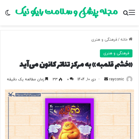
مجله پزشکی و سلامت رایکو نیک
منو
جستجو برای
تغ
خانه
/
فرهنگی و هنری
فرهنگی و هنری
«خشم قلمبه» به مرکز تئاتر کانون می‌آید
rayconic
ا
دی 10, 1404
0
33
زمان مطالعه یک دقیقه
ر
س
ا
ل
ب
ه
ا