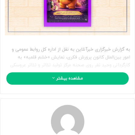
ی
م
ی
ل
به گزارش خبرگزاری خبرآنلاین به نقل از اداره کل روابط عمومی و
امور بین‌الملل کانون پرورش فکری، نمایش «خشم قلمبه» به
کارگردانی وحید نفر روی صحنه مرکز تولید تئاتر و تئاتر عروسکی
کانون پرورش فکری کودکان و نوجوانان می‌رود. این نمایش به
مشاهده بیشتر
نویسندگی سعید ابک از روز ۱۷ دی در سالن بوستان مرکز تئاتر
کانون واقع در پارک لاله تهران اجرا می‌شود.
نمایش «خشم قلمبه» با اقتباس از کتابی با همین عنوان نوشته
میری دلانسه و ترجمه سیدمحمدمهدی شجاعی از انتشارات کانون
پرورش فکری است که تاکنون بیش از هشت نوبت بازنشر شده
است.