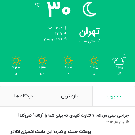
30
℃
تهران
30º - 30º
23%
1.79 کیلومتر
آسمانی صاف
35
36
37
35
30
℃
℃
℃
℃
℃
ش
ی
د
س
چ
محبوب
تازه ترین
دیدگاه ها
جراحی بینی مردانه: ۷ تفاوت کلیدی که بینی شما را “زنانه” نمی‌کند!
آبان 15, 1404
پوستت خسته و کدره؟ این ماسک اکسیژن اکلادو