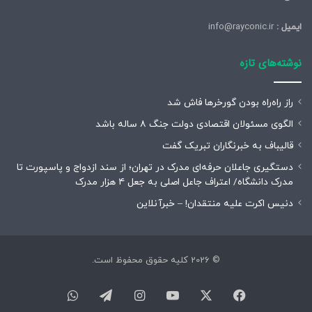
ایمیل :
info@rayconic.ir
نوشته‌های تازه
راز راه‌راه بودن گورخرها فاش شد
الگوی مسئولان اقتصادی دولت جنگ ۸ ساله باشد
قالیباف به خبرنگاران تبریک گفت
دستگیری جاعلان حرفه‌ای مدرک در تهران؛ از سند ازدواج و پاسپورت تا
مدرک دانشگاه/ اعتراف جاعل اصلی به جعل ۴ هزار مدرک
دنیس اکرت علیه منتقدان! – خبرآنلاین
© 2026 کلیه حقوق محفوظ است.
فیسبوک
ایکس
یوتیوب
اینستاگرام
تلگرام
واتس