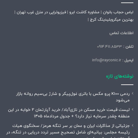
لباس حجاب بانوان
|
مشاوره کاشت ابرو
|
فیزیوتراپی در منزل غرب تهران
|
بهترین میکروبلیدینگ کرج
|
اطلاعات تماس
تلفن :
0914.411.8533
ایمیل :
info@rayconic.ir
نوشته‌های تازه
ردمی K100 پرو مکس با باتری غول‌پیکر و شارژ بی‌سیم روانه بازار
می‌شود
لیست قیمت خرید مسکن در نازی‌آباد/ خرید آپارتمان ۲ خوابه در این
منطقه چقدر سرمایه نیاز دارد؟ + جدول مردادماه ۱۴۰۵
جزئیاتی از مذاکرات ایران و عمان بر سر تنگه هرمز/ سخنگوی هیات
رئیسه مجلس: بیانیه‌ای شامل تصحیح مسیر تردد دریایی در تنگه، در