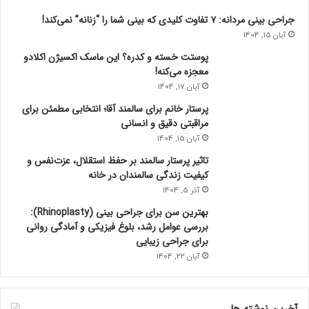
جراحی بینی مردانه: ۷ تفاوت کلیدی که بینی شما را “زنانه” نمی‌کند!
آبان 15, 1404
پوستت خسته و کدره؟ این ماسک اکسیژن اکلادو
معجزه می‌کنه!
آبان 17, 1404
پرستار خانم برای سالمند آقا؛ انتخابی مطمئن برای
مراقبتی دقیق و انسانی
آبان 15, 1404
تاثیر پرستار سالمند بر حفظ استقلال، عزت‌نفس و
کیفیت زندگی سالمندان در خانه
آذر 5, 1404
بهترین سن برای جراحی بینی (Rhinoplasty):
بررسی عوامل رشد، بلوغ فیزیکی و آمادگی روانی
برای جراحی زیبایی
آبان 22, 1404
آخرین نوشته ها