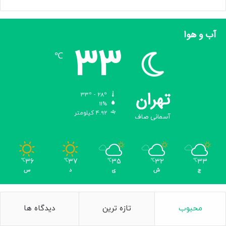
آب و هوا
33
℃
تهران
33º - 28º
11%
4.92 کیلومتر
آسمانی صاف
36
37
35
32
33
℃
℃
℃
℃
℃
ج
ش
ی
د
س
محبوب
تازه ترین
دیدگاه ها