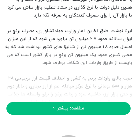
ا
همین دلیل دولت با نرخ گذاری در ستاد تنظیم بازار تلاش می کرد
ی
تا بازار آن را برای مصرف کنندگان به صرفه نگه دارد
م
ی
ایرنا نوشت: طبق آخرین آمار وزارت جهادکشاورزی، مصرف برنج در
ل
ایران سالانه حدود ۲.۷ میلیون تن برآورد می شود که از این میزان
امسال حدود ۱.۸ میلیون تن از شالیزارهای کشور برداشت شد که به
معنی کسری حدود یک میلیون تن برنج در بازار کشور است که می
بایست از طریق واردات این شکاف برطرف شود.
حجم بالای واردات برنج به کشور و اختلاف قیمت ارز ترجیحی ۲۸
هزار و ۵۰۰ تومانی با نرخ مرکز مبادله اعم از ارز تجاری و تالار دوم
و حتی بازار ارز، حاشیه سود واردات برنج را برای واسطه ها جذاب
و در عین حال نظارت بر بازار برای رعایت نرخ های اعلامی ستاد
مشاهده بیشتر
تنظیم بازار را سخت کرده بود به طوری که حتی در جلسات علنی
مجلس و ستاد تنظیم بازار از اینکه برنج با قیمت مصوب به دست
مصرف کننده نهایی نمی رسد، مورد انتقاد مسئولان بود.