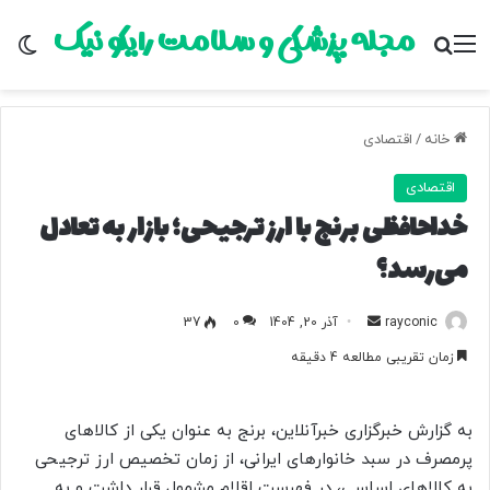
مجله پزشکی و سلامت رایکو نیک
منو
جستجو برای
تغ
خانه
/
اقتصادی
اقتصادی
خداحافظی برنج با ارز ترجیحی؛ بازار به تعادل
می‌رسد؟
rayconic
ا
آذر 20, 1404
0
37
ر
زمان تقریبی مطالعه 4 دقیقه
س
ا
ل
به گزارش خبرگزاری خبرآنلاین، برنج به عنوان یکی از کالاهای
ب
پرمصرف در سبد خانوارهای ایرانی، از زمان تخصیص ارز ترجیحی
ه
به کالاهای اساسی، در فهرست اقلام مشمول قرار داشت و به