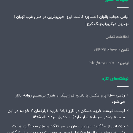
لباس حجاب بانوان
|
مشاوره کاشت ابرو
|
فیزیوتراپی در منزل غرب تهران
|
بهترین میکروبلیدینگ کرج
|
اطلاعات تماس
تلفن :
0914.411.8533
ایمیل :
info@rayconic.ir
نوشته‌های تازه
ردمی K100 پرو مکس با باتری غول‌پیکر و شارژ بی‌سیم روانه بازار
می‌شود
لیست قیمت خرید مسکن در نازی‌آباد/ خرید آپارتمان ۲ خوابه در این
منطقه چقدر سرمایه نیاز دارد؟ + جدول مردادماه ۱۴۰۵
جزئیاتی از مذاکرات ایران و عمان بر سر تنگه هرمز/ سخنگوی هیات
رئیسه مجلس: بیانیه‌ای شامل تصحیح مسیر تردد دریایی در تنگه، در