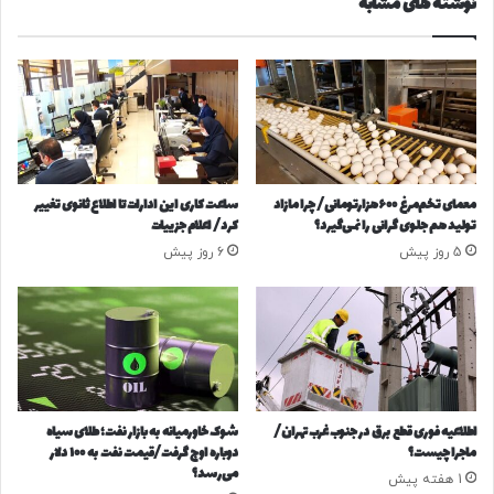
نوشته های مشابه
ت
و
ر
ر
ه
ت
م
ی
م
ک
ی‌
س
گ
ر
ف
ه
ت
ک
معمای تخم‌مرغ ۶۰۰هزارتومانی/ چرا مازاد
ساعت کاری این ادارات تا اطلاع ثانوی تغییر
ن
ا
تولید هم جلوی گرانی را نمی‌گیرد؟
کرد/ اعلام جزییات
د
ر
5 روز پیش
6 روز پیش
ت
م
ن
ی‌
د
ک
ر
ن
و
د
و
؟
س
و
اطلاعیه فوری قطع برق در جنوب غرب تهران/
شوک خاورمیانه به بازار نفت؛ طلای سیاه
پ
ماجرا چیست؟
دوباره اوج گرفت/قیمت نفت به ۱۰۰ دلار
ر
می‌رسد؟
1 هفته پیش
ا