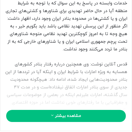
ب
خدمات وابسته در پاسخ به این سوال که با توجه به شرایط
ه
منطقه آیا در حال حاضر تهدیدی برای شناورها و کشتی‌های تجاری
ا
ایران و یا کشتی‌ها در محدوده بنادر ایران وجود دارد، اظهار داشت:
ی
اگر منظور از این پرسش تهدید نظامی باشد باید بگویم خیر ، به
م
هیچ وجه تا به امروز کوچکترین تهدید نظامی متوجه شناورهای
ی
تحت پرچم جمهوری اسلامی ایران و یا شناورهای خارجی که به از
ل
بنادر ما تردد می‌کنند وجود نداشت.
قدس آنلاین نوشت: وی همچنین درباره رفتار بنادر کشورهای
همسایه به ویژه امارات با شرایط ایران و اینکه آیا در ترددها از این
بنادر محدودیت‌هایی ایجاد شده، ادامه داد: هیچگونه محدودیت
جدیدی از سوی بنادر امارات اتفاق نیفتاده‌است و در مدت ۴۷
سال گذشته، امارات علیرغم اینکه در بعضی از موضوعات سیاسی
و جغرافیایی با ما رفتارهای خوبی نداشت اما در حوزه اقتصادی
یک شریک مطمئن برای ایران بوده‌است، هر چند که در بعضی از
مشاهده بیشتر
مواقع به خاطر فشارهای سیاسی که از طرف امریکا واقع شده
سعی کرده به گونه‌ای عمل کند که آسیب پذیری نداشته باشد.