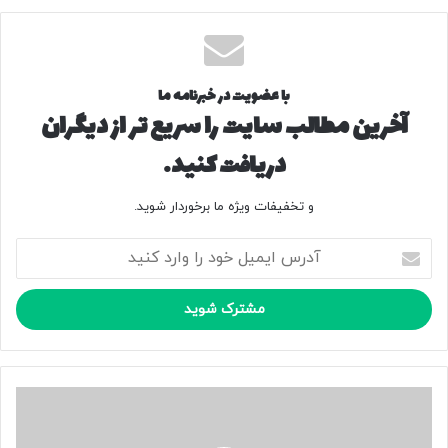
با عضویت در خبرنامه ما
آخرین مطالب سایت را سریع تر از دیگران
دریافت کنید.
و تخفیفات ویژه ما برخوردار شوید.
آ
د
ر
س
ا
ی
م
ی
ک
ل
ا
خ
ر