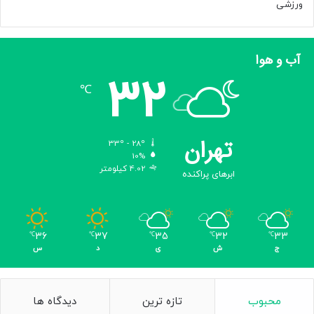
ورزشی
آب و هوا
32
℃
تهران
33º - 28º
10%
4.02 کیلومتر
ابرهای پراکنده
36
37
35
32
33
℃
℃
℃
℃
℃
ج
ش
ی
د
س
محبوب
تازه ترین
دیدگاه ها