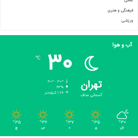
علمی
م
ی
فرهنگی و هنری
ک
ورزشی
ن
د
آب و هوا
30
℃
تهران
30º - 30º
23%
1.79 کیلومتر
آسمانی صاف
35
36
37
35
30
℃
℃
℃
℃
℃
ش
ی
د
س
چ