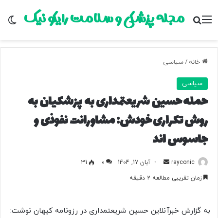
مجله پزشکی و سلامت رایکو نیک
منو
جستجو برای
تغ
خانه
/
سیاسی
سیاسی
حمله حسین شریعتمداری به پزشکیان به
روش تکراری خودش: مشاورانت نفوذی و
جاسوس اند
rayconic
ا
آبان 17, 1404
0
31
ر
زمان تقریبی مطالعه 2 دقیقه
س
ا
ل
به گزارش خبرآنلاین حسین شریعتمداری در رزونامه کیهان نوشت: