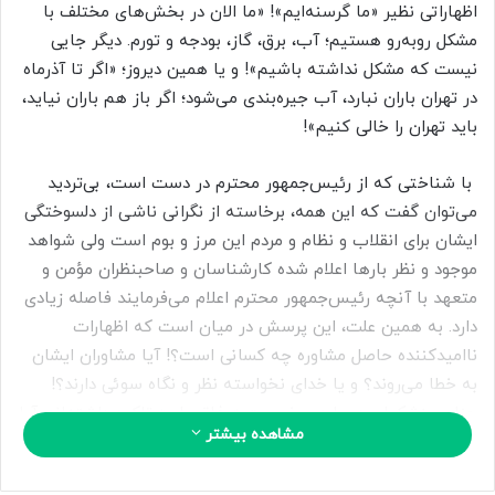
ب
اظهاراتی نظیر «ما گرسنه‌ایم»! «ما الان در بخش‌های مختلف با
ه
مشکل روبه‌رو هستیم؛ آب، برق، گاز، بودجه و تورم. دیگر جایی
ا
نیست که مشکل نداشته باشیم»! و یا همین دیروز؛ «اگر تا آذرماه
ی
در تهران باران نبارد، آب جیره‌بندی می‌شود؛ اگر باز هم باران نیاید،
م
باید تهران را خالی کنیم»!
ی
ل
با شناختی که از رئیس‌جمهور محترم در دست است، بی‌تردید
می‌توان گفت که این همه، برخاسته از نگرانی ناشی از دلسوختگی
ایشان برای انقلاب و نظام و مردم این مرز و بوم است ولی شواهد
موجود و نظر بارها اعلام شده کارشناسان و صاحبنظران مؤمن و
متعهد با آنچه رئیس‌جمهور محترم اعلام می‌فرمایند فاصله زیادی
دارد. به همین علت، این پرسش در میان است که اظهارات
ناامیدکننده حاصل مشاوره چه کسانی است؟! آیا مشاوران ایشان
به خطا می‌روند؟ و یا خدای نخواسته نظر و نگاه سوئی دارند؟!
جناب پزشکیان همواره بر ضرورت «وفاق ملی» تاکید داشته‌اند. آیا
مشاهده بیشتر
بهره‌گیری از صاحبنظران و کارشناسان برجسته‌ای که نظرات
متفاوتی دارند یکی از مصادیق روشن و بارز «وفاق» نیست؟! به