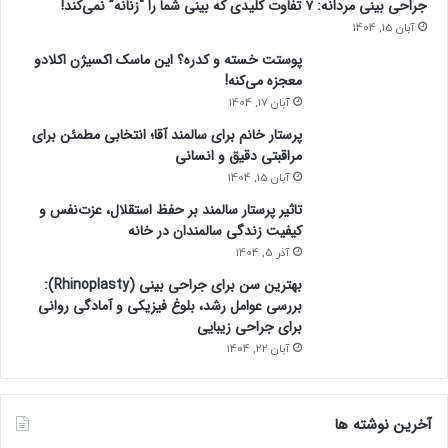
جراحی بینی مردانه: ۷ تفاوت کلیدی که بینی شما را “زنانه” نمی‌کند!
آبان 15, 1404
پوستت خسته و کدره؟ این ماسک اکسیژن اکلادو
معجزه می‌کنه!
آبان 17, 1404
پرستار خانم برای سالمند آقا؛ انتخابی مطمئن برای
مراقبتی دقیق و انسانی
آبان 15, 1404
تاثیر پرستار سالمند بر حفظ استقلال، عزت‌نفس و
کیفیت زندگی سالمندان در خانه
آذر 5, 1404
بهترین سن برای جراحی بینی (Rhinoplasty):
بررسی عوامل رشد، بلوغ فیزیکی و آمادگی روانی
برای جراحی زیبایی
آبان 22, 1404
آخرین نوشته ها