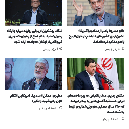
ب
ر
ا
ی
خ
دفاع مشروط باهنر از مذاکره با آمریکا؛
انتقاد پزشکیان از برخی روایات‌ درباره جایگاه
و
دشمن‌ترین کشورهای دنیا هم در طول تاریخ
رهبری؛ نباید به نام دفاع از رهبری، تصویری
د
با هم مذاکره کرده‌اند اما…
غیرواقعی از ایشان به جامعه ارائه شود
ر
5 روز پیش
6 روز پیش
و
ه
ا
ی
و
ا
ر
د
مشاور رهبری: مخبر: تعرض به زیرساخت‌های
مطهری: ممکن است یک آمریکایی انتقام
ا
ایران، مستقیماً گسل‌هایی را بیدار می‌کند
خون رهبر شهید را بگیرد
که ۲۵۰ سال معماری هژمونی شما روی آن‌ها
ت
1 هفته پیش
بنا شده است
ی
1 هفته پیش