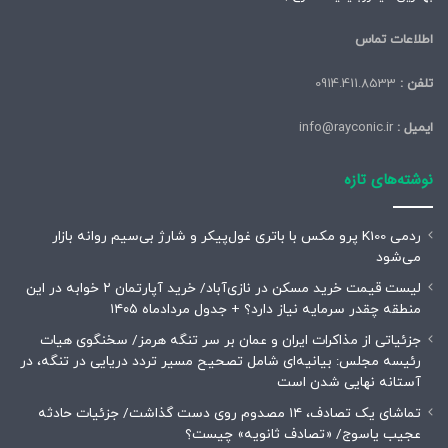
اطلاعات تماس
تلفن :
0914.411.8533
ایمیل :
info@rayconic.ir
نوشته‌های تازه
ردمی K100 پرو مکس با باتری غول‌پیکر و شارژ بی‌سیم روانه بازار
می‌شود
لیست قیمت خرید مسکن در نازی‌آباد/ خرید آپارتمان ۲ خوابه در این
منطقه چقدر سرمایه نیاز دارد؟ + جدول مردادماه ۱۴۰۵
جزئیاتی از مذاکرات ایران و عمان بر سر تنگه هرمز/ سخنگوی هیات
رئیسه مجلس: بیانیه‌ای شامل تصحیح مسیر تردد دریایی در تنگه، در
آستانه نهایی شدن است
تماشای یک تصادف، ۱۴ مصدوم روی دست گذاشت/ جزئیات حادثه
عجیب یاسوج/ «تصادف ثانویه» چیست؟