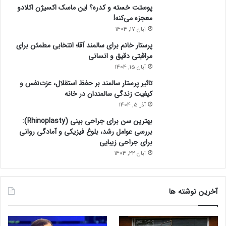
پوستت خسته و کدره؟ این ماسک اکسیژن اکلادو
ب
معجزه می‌کنه!
ی
ن
آبان 17, 1404
ک
پرستار خانم برای سالمند آقا؛ انتخابی مطمئن برای
ش
مراقبتی دقیق و انسانی
ت
آبان 15, 1404
ه
ش
تاثیر پرستار سالمند بر حفظ استقلال، عزت‌نفس و
د
کیفیت زندگی سالمندان در خانه
گ
آذر 5, 1404
ا
بهترین سن برای جراحی بینی (Rhinoplasty):
ن
بررسی عوامل رشد، بلوغ فیزیکی و آمادگی روانی
ا
برای جراحی زیبایی
س
آبان 22, 1404
ت
آخرین نوشته ها