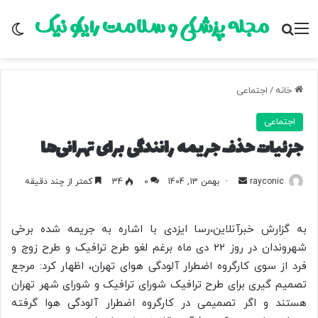
مجله پزشکی و سلامت رایکو نیک
منو
جستجو برای
تغ
خانه
/
اجتماعی
اجتماعی
جزئیات حذف جریمه رانندگی برای تهرانی‌ها
rayconic
ا
بهمن 13, 1404
0
34
کمتر از چند دقیقه
ر
س
به گزارش خبرآنلاین،رسا ایزدی با اشاره به جریمه شده برخی
ا
شهروندان در روز ۲۲ دی ماه برغم لغو طرح ترافیک و طرح زوج و
ل
فرد از سوی کارگروه اضطرار آلودگی هوای تهران، اظهار کرد: مرجع
ب
تصمیم گیری برای طرح ترافیک شورای ترافیک و شورای شهر تهران
ه
ا
هستند و اگر تصمیمی در کارگروه اضطرار آلودگی هوا گرفته