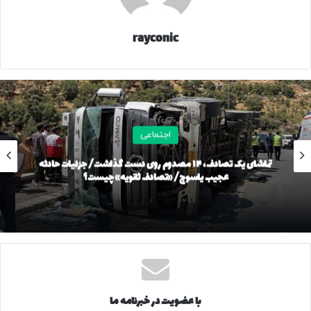
rayconic
اجتماعی
تماشای یک تصادف، ۱۴ مصدوم روی دست گذاشت/ جزئیات حادثه
عجیب یاسوج/ «تصادف ثانویه» چیست؟
با عضویت در خبرنامه ما