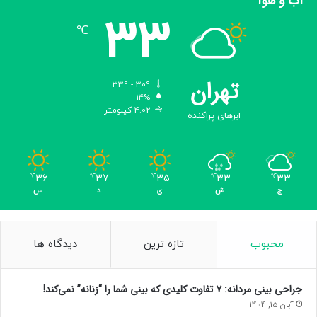
آب و هوا
ا
ر
33
℃
ه
م
ق
ر
تهران
33º - 30º
ا
14%
ر
4.02 کیلومتر
ابرهای پراکنده
د
ا
د
ن
36
37
35
33
33
℃
℃
℃
℃
℃
د
ج
ش
ی
د
س
/
6
9
0
محبوب
تازه ترین
دیدگاه ها
م
ح
ا
جراحی بینی مردانه: ۷ تفاوت کلیدی که بینی شما را “زنانه” نمی‌کند!
ر
آبان 15, 1404
ب