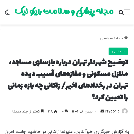
مجله پزشکی و سلامت رایکو نیک
منو
جستجو برای
تغ
خانه
/
سیاسی
سیاسی
توضیح شهردار تهران درباره بازسازی مساجد،
منازل مسکونی و مغازه‌های آسیب دیده
تهران در رخدادهای اخیر/ زاکانی چه بازه زمانی
را تعیین کرد؟
rayconic
ا
بهمن 8, 1404
0
38
کمتر از چند دقیقه
ر
س
به گزارش خبرگزاری خبرآنلاین، علیرضا زاکانی در حاشیه جلسه امروز
ا