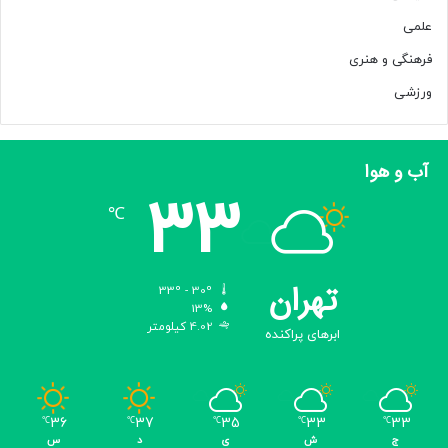
علمی
فرهنگی و هنری
ورزشی
آب و هوا
33
℃
تهران
33º - 30º
13%
4.02 کیلومتر
ابرهای پراکنده
36
37
35
33
33
℃
℃
℃
℃
℃
ج
ش
ی
د
س