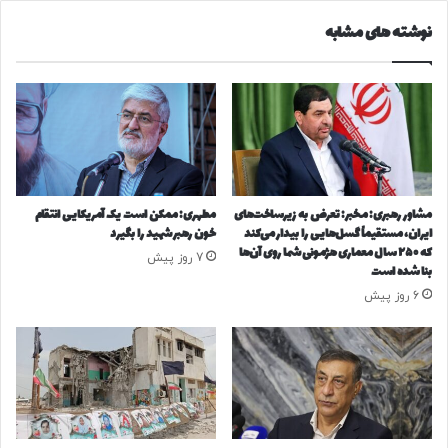
ه
ب
نوشته های مشابه
ا
ا
ی
ز
و
ش
س
د
و
/
س
ز
ه‌
م
ا
ا
ن
ن
مشاور رهبری: مخبر: تعرض به زیرساخت‌های
مطهری: ممکن است یک آمریکایی انتقام
گ
ط
ایران، مستقیماً گسل‌هایی را بیدار می‌کند
خون رهبر شهید را بگیرد
ی
ل
که ۲۵۰ سال معماری هژمونی شما روی آن‌ها
7 روز پیش
ز
ا
بنا شده است
؛
ی
6 روز پیش
ه
ی
ش
خ
د
ر
ا
ی
ر
د
پ
خ
ل
ا