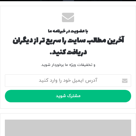
با عضویت در خبرنامه ما
آخرین مطالب سایت را سریع تر از دیگران
دریافت کنید.
و تخفیفات ویژه ما برخوردار شوید.
آ
د
ر
س
ا
ی
م
ی
ک
ل
ل
خ
ا