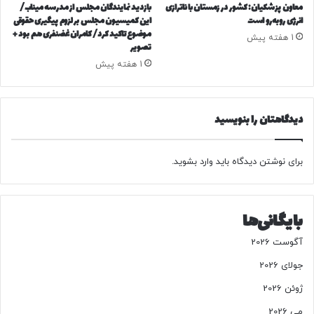
ی
ن
معاون پزشکیان: کشور در زمستان با ناترازی
بازدید نمایندگان مجلس از مدرسه میناب/
س
انرژی روبه‌رو است
این کمیسیون مجلس بر لزوم پیگیری حقوقی
ه
موضوع تاکید کرد/ کامران غضنفری هم بود +
ب
ف
1 هفته پیش
تصویر
ه
ر
خ
ا
1 هفته پیش
ر
ر
ی
س
د
ی
دیدگاهتان را بنویسید
ا
د
ر
؟
ا
برای نوشتن دیدگاه باید
وارد بشوید
.
ن
و
ف
ر
بایگانی‌ها
و
ش
آگوست 2026
ن
جولای 2026
د
گ
ژوئن 2026
ا
می 2026
ن