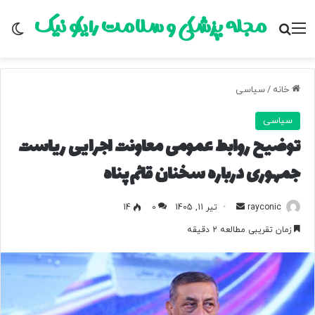
مجله پزشکی و سلامت رایکو نیک
منو
جستجو برای
تغ
خانه
/
سیاسی
سیاسی
توضیح روابط عمومی معاونت اجرایی ریاست
جمهوری درباره سخنان قائم‌پناه
rayconic
ا
تیر 11, 1405
0
14
ر
زمان تقریبی مطالعه 2 دقیقه
س
ا
ل
ب
ه