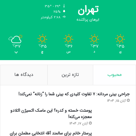
تهران
35º - 29º
25%
2.68 کیلومتر
ابرهای پراکنده
37
35
36
37
35
℃
℃
℃
℃
℃
ی
د
س
چ
پ
محبوب
تازه ترین
دیدگاه ها
جراحی بینی مردانه: ۷ تفاوت کلیدی که بینی شما را “زنانه” نمی‌کند!
آبان 15, 1404
پوستت خسته و کدره؟ این ماسک اکسیژن اکلادو
معجزه می‌کنه!
آبان 17, 1404
پرستار خانم برای سالمند آقا؛ انتخابی مطمئن برای