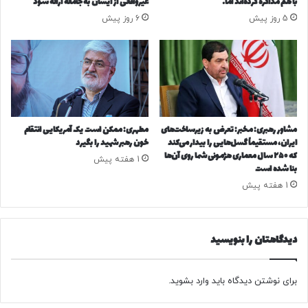
با هم مذاکره کرده‌اند اما…
غیرواقعی از ایشان به جامعه ارائه شود
ر
ا
5 روز پیش
6 روز پیش
ز
ک
ن
ا
ش
ر
ر
ت
ا
ب
آ
ا
ت
ن
ش
ک
مشاور رهبری: مخبر: تعرض به زیرساخت‌های
مطهری: ممکن است یک آمریکایی انتقام
ز
ی
ایران، مستقیماً گسل‌هایی را بیدار می‌کند
خون رهبر شهید را بگیرد
د
که ۲۵۰ سال معماری هژمونی شما روی آن‌ها
د
1 هفته پیش
بنا شده است
ه
ر
ب
ت
1 هفته پیش
و
ه
د
ر
ا
دیدگاهتان را بنویسید
ن
برای نوشتن دیدگاه باید
وارد بشوید
.