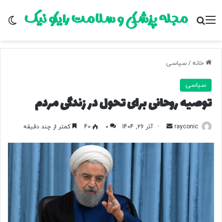
مجله پزشکی و سلامت رایکو نیک
منو
جستجو برای
تغ
خانه
/
سیاسی
سیاسی
توصیه روحانی برای تحول در زندگی مردم
rayconic
ا
آذر 26, 1404
0
40
کمتر از چند دقیقه
ر
س
ا
ل
ب
ه
ا