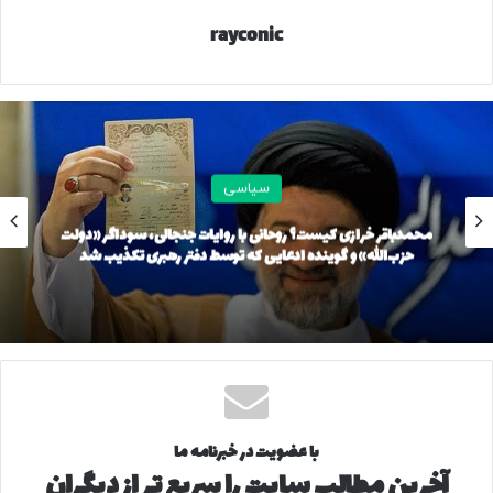
rayconic
کپی لینک
سیاسی
محمدباقر خرازی کیست؟ روحانی با روایات جنجالی، سوداگر «دولت
حزب‌الله» و گوینده ادعایی که توسط دفتر رهبری تکذیب شد
با عضویت در خبرنامه ما
آخرین مطالب سایت را سریع تر از دیگران