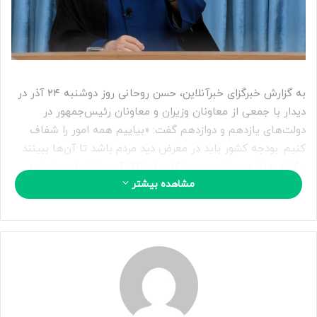
ی
م
ی
ل
به گزارش خبرگزای خبرآنلاین، حسن روحانی روز دوشنبه ۲۴ آذر در
دیدار با جمعی از معاونان وزیران و معاونان رئیس‌جمهور در
دولت‌های یازدهم و دوازدهم گفت: «بیاییم همه امور را شفاف
کنیم. بودجه کشور باید در معرض دید مردم باشد تا آن‌ها ببینند
چگونه هزینه می‌شود و دستگاه‌های ناکارآمد شناسایی شوند.»
مشاهده بیشتر
وی تأکید کرد مبارزه با فساد و شفافیت، یکی از اقداماتی است
که می‌تواند امید مردم به آینده را افزایش دهد و زندگی آن‌ها را
متحول کند.
31216
منبع