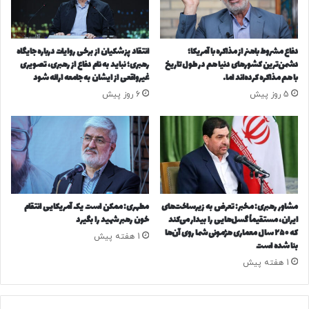
م
ی
ل
دفاع مشروط باهنر از مذاکره با آمریکا؛
انتقاد پزشکیان از برخی روایات‌ درباره جایگاه
ی
دشمن‌ترین کشورهای دنیا هم در طول تاریخ
رهبری؛ نباید به نام دفاع از رهبری، تصویری
و
با هم مذاکره کرده‌اند اما…
غیرواقعی از ایشان به جامعه ارائه شود
ن
5 روز پیش
6 روز پیش
ت
و
م
ا
ن
د
ی
گ
مشاور رهبری: مخبر: تعرض به زیرساخت‌های
مطهری: ممکن است یک آمریکایی انتقام
ر
ایران، مستقیماً گسل‌هایی را بیدار می‌کند
خون رهبر شهید را بگیرد
گ
که ۲۵۰ سال معماری هژمونی شما روی آن‌ها
1 هفته پیش
بنا شده است
ر
ا
1 هفته پیش
ن
ش
د