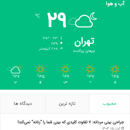
آب و هوا
29
℃
تهران
35º - 29º
25%
2.68 کیلومتر
ابرهای پراکنده
37
35
36
37
35
℃
℃
℃
℃
℃
ی
د
س
چ
پ
محبوب
تازه ترین
دیدگاه ها
جراحی بینی مردانه: ۷ تفاوت کلیدی که بینی شما را “زنانه” نمی‌کند!
آبان 15, 1404