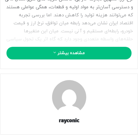
و دسترسی آسان‌تر به مواد اولیه و قطعات، همگی عواملی هستند
که می‌توانند هزینه تولید را کاهش دهند. اما بررسی تجربه
اقتصاد ایران نشان می‌دهد رابطه میان توافق، نرخ ارز و قیمت
خودرو، رابطه‌ای مستقیم و آنی نیست. میان این متغیرها
حلقه‌های واسطه متعددی وجود دارد که گاه اثر یک تحول سیاسی
را ماه‌ها به تعویق می‌اندازد.
مشاهده بیشتر
بازار خودرو طی سال‌های گذشته بارها به اخبار سیاسی واکنش
نشان داده است. در مقاطع مختلف، انتشار خبر آغاز مذاکرات یا
احتمال توافق موجب کاهش انتظارات تورمی و آرام‌تر شدن فضای
بازار شده، اما این آرامش الزاماً به کاهش پایدار قیمت‌ها منجر
نشده است. دلیل این موضوع را باید در ساختار اقتصاد ایران
جست‌وجو کرد؛ اقتصادی که طی سال‌های متمادی با تورم مزمن،
کاهش سرمایه‌گذاری و محدودیت رشد تولید روبه‌رو بوده است.
rayconic
کارشناسان معتقدند توافق، اگر به نتیجه برسد، بیش از آنکه
قیمت خودرو را کاهش دهد، می‌تواند نااطمینانی را از فضای