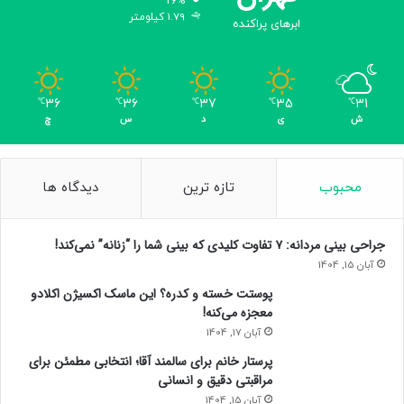
26%
1.79 کیلومتر
ابرهای پراکنده
36
36
37
35
31
℃
℃
℃
℃
℃
ش
ی
د
س
چ
محبوب
تازه ترین
دیدگاه ها
جراحی بینی مردانه: ۷ تفاوت کلیدی که بینی شما را “زنانه” نمی‌کند!
آبان 15, 1404
پوستت خسته و کدره؟ این ماسک اکسیژن اکلادو
معجزه می‌کنه!
آبان 17, 1404
پرستار خانم برای سالمند آقا؛ انتخابی مطمئن برای
مراقبتی دقیق و انسانی
آبان 15, 1404