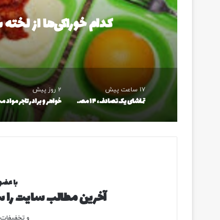
کدام خوراکی‌ها از لخت
17 ساعت پیش
2 روز پیش
تماشای یک تصادف، ۱۴ مصدوم روی دست گذاشت/ جزئیات حادثه عجیب یاسوج/ «تصادف ثانویه» چیست؟
با عضو
آخرین مطالب سایت را سر
و تخفیفات و