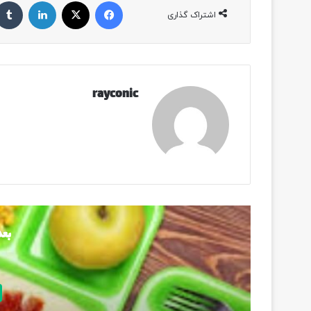
فیسبوک
ایکس
لینکداین
اشتراک گذاری
rayconic
بعد