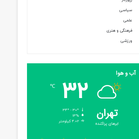
رپورتاژ
سیاسی
علمی
فرهنگی و هنری
ورزشی
آب و هوا
32
℃
تهران
34º - 30º
13%
4.02 کیلومتر
ابرهای پراکنده