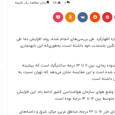
0
25
زمان مطالعه یک دقیقه
تامبلر
پینتریست
Reddit
VKontakte
Odnoklassniki
پاکت
اره اظهارکرد: طی بررسی‌های انجام شده، روند افزایش دما طی
گین بلندمدت خود داشته است، به‌طوری‌که این نابهنجاری
وی افزود: میانگین بلندمدت دما برای تهران در این محدوده زمانی، بین ۱۱ تا ۱۳ درجه سانتیگراد است که بیشینه
ر این روزها بین ۱۸ تا ۲۲ درجه ثبت شده است و این مقایسه نشان می‌دهد که تهران نسبت به
وضع هوای سازمان هواشناسی کشور ادامه داد: این افزایش
 درجه بوده است.
ضیائیان تصریح کرد: این افزایش دما برای سواحل دریای خزر ۱۸ تا ۲۲ درجه، مناطق غربی، مرکز، شرق و دامنه‌های