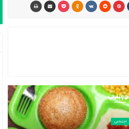
تامبلر
پینتریست
Reddit
VKontakte
Odnoklassniki
پاکت
اشتراک با ایمیل
چاپ
ی را بخوانید
اجتماعی