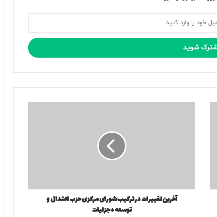
آ
خ
ر
ی
ن
ت
غ
ی
ی
آخرین تغییرات در ترکیب شورای مرکزی حزب اعتدال و
ر
توسعه + جزئیات
ا