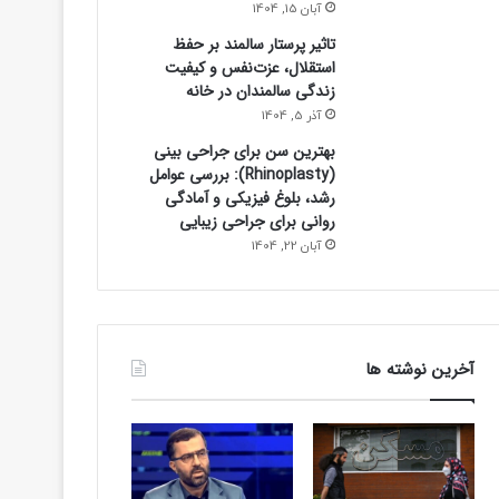
آبان 15, 1404
تماشای یک تصادف، ۱۴ مصدو
تاثیر پرستار سالمند بر حفظ
عجیب یاسوج/ «تصادف ثانو
استقلال، عزت‌نفس و کیفیت
زندگی سالمندان در خانه
آذر 5, 1404
بهترین سن برای جراحی بینی
(Rhinoplasty): بررسی عوامل
رشد، بلوغ فیزیکی و آمادگی
روانی برای جراحی زیبایی
آبان 22, 1404
آخرین نوشته ها