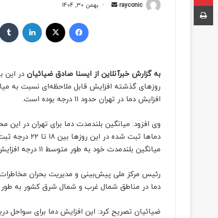
چاپ
rayconic
ا
بهمن 30, 1404
ر
فیسبوک
ایکس
لینکداین
س
ا
ل
ب
به گزارش خبرآنلاین از ایسنا صادق ضیائیان
در این ب
ه
روزهای گذشته افزایش قابل ملاحظه‌ای نسبت به میان
ا
افزایش دما در تهران حدود ۱۱ درجه بوده است.
ی
م
ی
ل
دماها ثبت شده د
میانگین بلندمدت خود به طور متوسط ۱۱ درجه افزایش داشته است.
رئیس مرکز ملی پیش‌بینی و مدیریت بحران مخاطرات 
دما در مناطق شمال غرب و شمال شرق کشور به طور متوسط بین ۱۲ تا ۱۴