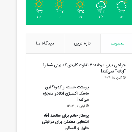
36
37
35
33
34
℃
℃
℃
℃
℃
ج
ش
ی
د
س
محبوب
تازه ترین
دیدگاه ها
جراحی بینی مردانه: ۷ تفاوت کلیدی که بینی شما را
“زنانه” نمی‌کند!
آبان 15, 1404
پوستت خسته و کدره؟ این
ماسک اکسیژن اکلادو معجزه
می‌کنه!
آبان 17, 1404
پرستار خانم برای سالمند آقا؛
اجتماعی
انتخابی مطمئن برای مراقبتی
دقیق و انسانی
17 ساعت پیش