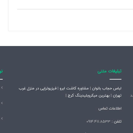
ع
ت
د
ا
ل
و
ت
و
س
ع
ه
تبلیغات متنی
نو
+
ج
ز
لباس حجاب بانوان
|
مشاوره کاشت ابرو
|
فیزیوتراپی در منزل غرب
ئ
تاسیس شد
تهران
|
بهترین میکروبلیدینگ کرج
|
ی
ا
اطلاعات تماس
ت
تلفن :
0914.411.8533