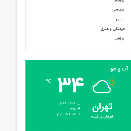
رپورتاژ
سیاسی
علمی
فرهنگی و هنری
ورزشی
آب و هوا
34
℃
تهران
34º - 30º
14%
4.02 کیلومتر
ابرهای پراکنده