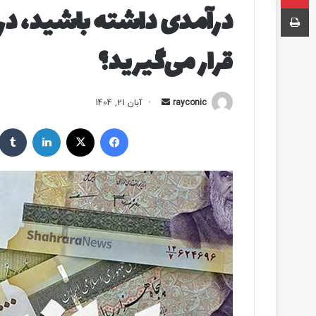
درآمدی داشته باشید، در
چاپ
قرار می‌گیرید؟
rayconic
ا
آبان 21, 1404
ر
فیسبوک
ایکس
لینکداین
س
ا
ل
ب
ه
ا
ی
م
ی
ل