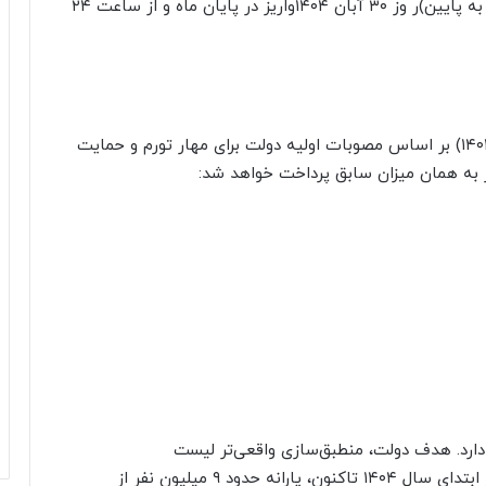
دریافت می‌کنند. دهک‌های چهارم تا نهم (متوسط رو به پایین)ر وز ۳۰ آبان ۱۴۰۴واریز در پایان ماه و از ساعت ۲۴
مبلغ یارانه نقدی از اردیبهشت ۱۴۰۱ تاکنون (تا آبان ۱۴۰۴) بر اساس مصوبات اولیه دولت برای مهار تورم و حمایت
 دارد. هدف دولت، منطبق‌سازی واقعی‌تر لیست
دریافت‌کنندگان با دهک‌های درآمدی مصوب است. از ابتدای سال ۱۴۰۴ تاکنون، یارانه حدود ۹ میلیون نفر از