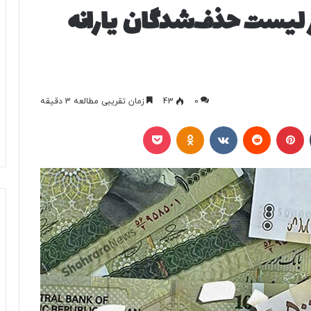
 لیست حذف‌شدگان یارانه
0
43
زمان تقریبی مطالعه 3 دقیقه
تامبلر
پینتریست
Reddit
VKontakte
Odnoklassniki
پاکت