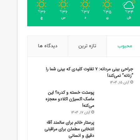
36
36
37
35
34
℃
℃
℃
℃
℃
ش
ی
د
س
چ
محبوب
تازه ترین
دیدگاه ها
جراحی بینی مردانه: ۷ تفاوت کلیدی که بینی شما را
“زنانه” نمی‌کند!
آبان 15, 1404
پوستت خسته و کدره؟ این
ماسک اکسیژن اکلادو معجزه
می‌کنه!
آبان 17, 1404
پرستار خانم برای سالمند آقا؛
انتخابی مطمئن برای مراقبتی
دقیق و انسانی