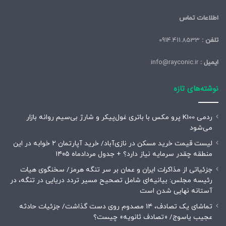
اطلاعات تماس
تلفن :
0914.411.8533
ایمیل :
info@rayconic.ir
نوشته‌های تازه
ردمی K100 پرو مکس با باتری غول‌پیکر و شارژ بی‌سیم روانه بازار
می‌شود
لیست قیمت خرید مسکن در نازی‌آباد/ خرید آپارتمان ۲ خوابه در این
منطقه چقدر سرمایه نیاز دارد؟ + جدول مردادماه ۱۴۰۵
جزئیاتی از مذاکرات ایران و عمان بر سر تنگه هرمز/ سخنگوی هیات
رئیسه مجلس: بیانیه‌ای شامل تصحیح مسیر تردد دریایی در تنگه، در
آستانه نهایی شدن است
تماشای یک تصادف، ۱۴ مصدوم روی دست گذاشت/ جزئیات حادثه
عجیب یاسوج/ «تصادف ثانویه» چیست؟