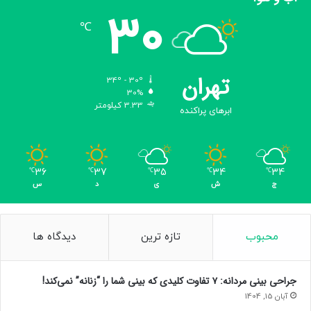
30
℃
تهران
34º - 30º
30%
3.33 کیلومتر
ابرهای پراکنده
36
37
35
34
34
℃
℃
℃
℃
℃
ج
ش
ی
د
س
محبوب
تازه ترین
دیدگاه ها
جراحی بینی مردانه: ۷ تفاوت کلیدی که بینی شما را “زنانه” نمی‌کند!
آبان 15, 1404