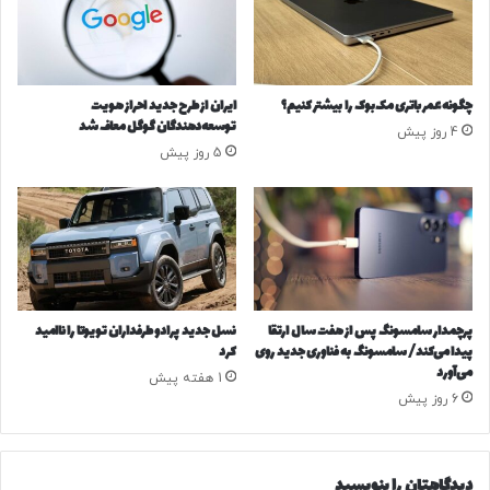
د
و
ک
ا
ه
ه
ا
د
د
چگونه عمر باتری مک‌بوک را بیشتر کنیم؟
ایران از طرح جدید احراز هویت
د
ا
توسعه‌دهندگان گوگل معاف شد
4 روز پیش
ا
م
5 روز پیش
ش
ه
ت
ا
/
ی
ش
ن
ق
ف
ا
ی
ق
ل
ی
م
پرچمدار سامسونگ پس از هفت سال ارتقا
نسل جدید پرادو طرفداران تویوتا را ناامید
:
س
پیدا می‌کند/ سامسونگ به فناوری جدید روی
کرد
ب
ا
می‌آورد
1 هفته پیش
د
خ
6 روز پیش
و
ت
ن
ه
ا
ش
ص
دیدگاهتان را بنویسید
و