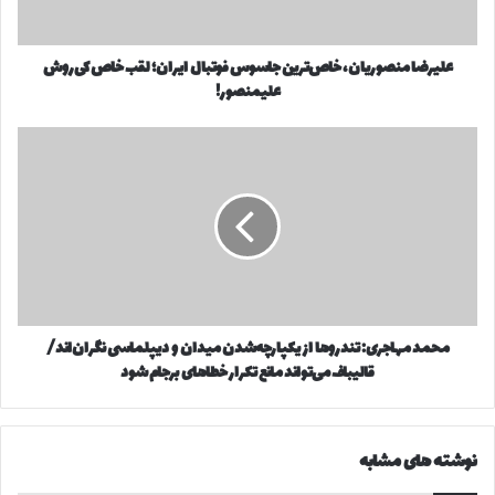
و
ن
ا
ص
ر
علیرضا منصوریان، خاص‌ترین جاسوس فوتبال ایران؛ لقب خاص کی‌روش
و
د
علیمنصور!
ر
ک
ی
ن
ا
م
ی
ن
ح
د
،
م
خ
د
ا
م
ص‌
ه
ت
ا
ر
ج
ی
ر
ن
محمد مهاجری: تندروها از یکپارچه‌شدن میدان و دیپلماسی نگران‌اند/
ی
ج
قالیباف می‌تواند مانع تکرار خطاهای برجام شود
:
ا
ت
س
ن
و
د
نوشته های مشابه
س
ر
ف
و