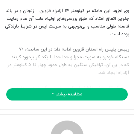
ی
م
وی افزود: این حادثه در کیلومتر ۱۴ آزادراه قزوین – زنجان و در باند
ی
جنوبی اتفاق افتاد که طبق بررسی‌های اولیه، علت آن عدم رعایت
ل
فاصله طولی مناسب و بی‌توجهی به سرعت ایمن در شرایط بارندگی
بوده است.
رییس پلیس راه استان قزوین ادامه داد: در این سانحه، ۷۰
دستگاه خودرو به صورت مجزا و جدا جدا با یکدیگر برخورد کردند
که در پی آن، ترافیکی سنگین به طول حدود چهار تا ۵ کیلومتر در
آزادراه ایجاد شد.
سرهنگ تقی‌خانی خاطرنشان کرد: بر اساس گزارش‌های اولیه،
مشاهده بیشتر
تاکنون مصدومیت پنج شهروند در این حادثه ثبت شده و نیروهای
امدادی و پلیس راه در محل حضور دارند.
وی با هشدار به رانندگان تاکید کرد: در شرایط بارندگی، رعایت
سرعت ایمن، حفظ فاصله طولی و پرهیز از رانندگی شتاب‌زده،