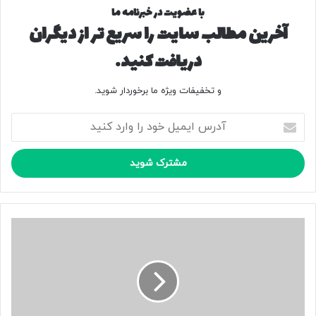
با عضویت در خبرنامه ما
آخرین مطالب سایت را سریع تر از دیگران
دریافت کنید.
و تخفیفات ویژه ما برخوردار شوید.
آ
د
ر
س
ا
ی
م
ی
ع
ل
ل
خ
ی
و
ر
د
ض
ر
ا
ا
م