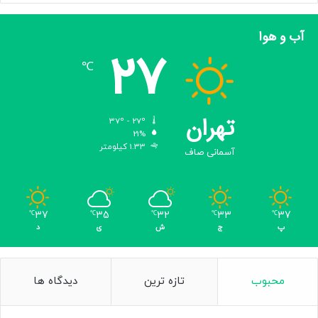
ا
ی
آب و هوا
ب
27
ر
℃
ج
ا
م
ش
تهران
37º - 27º
و
21%
د
1.33 کیلومتر
آسمانی صاف
37
35
32
33
37
℃
℃
℃
℃
℃
پ
ج
ش
ی
د
محبوب
تازه ترین
دیدگاه ها