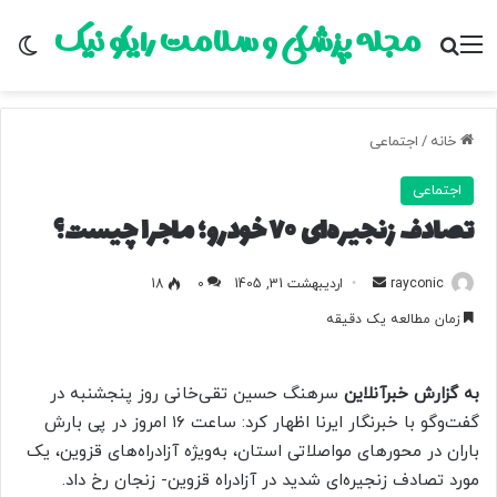
مجله پزشکی و سلامت رایکو نیک
منو
جستجو برای
تغ
خانه
/
اجتماعی
اجتماعی
تصادف زنجیره‌ای ۷۰ خودرو؛ ماجرا چیست؟
rayconic
ا
اردیبهشت 31, 1405
0
18
ر
زمان مطالعه یک دقیقه
س
ا
ل
به گزارش خبرآنلاین
سرهنگ حسین تقی‌خانی روز پنجشنبه در
ب
گفت‌وگو با خبرنگار ایرنا اظهار کرد: ساعت ۱۶ امروز در پی بارش
ه
باران در محورهای مواصلاتی استان، به‌ویژه آزادراه‌های قزوین، یک
ا
مورد تصادف زنجیره‌ای شدید در آزادراه قزوین- زنجان رخ داد.