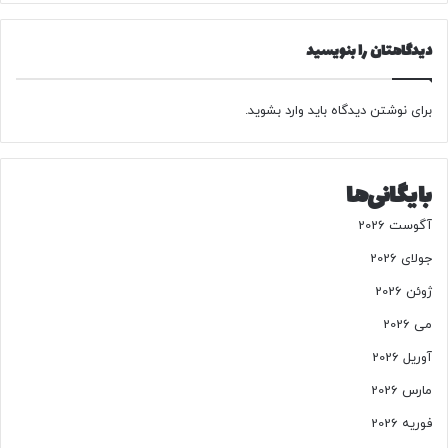
ش
ی
ع
پ
ل
دیدگاهتان را بنویسید
ل
ی
م
م
ا
ن
برای نوشتن دیدگاه باید
وارد بشوید
.
س
ص
ی
و
ن
ر
گ
بایگانی‌ها
!
ر
ا
آگوست 2026
ن‌
ا
جولای 2026
ن
ژوئن 2026
د
/
می 2026
ق
آوریل 2026
ا
ل
مارس 2026
ی
فوریه 2026
ب
ا