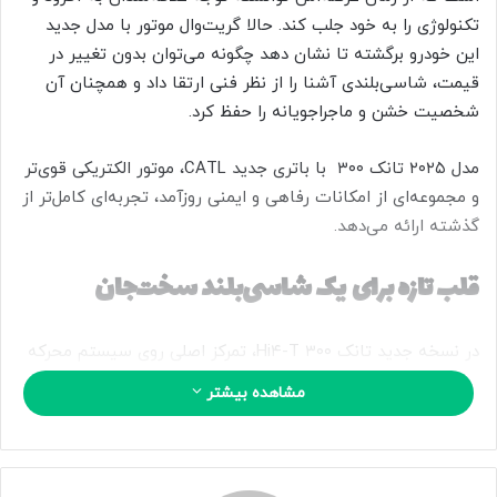
ا
تکنولوژی را به خود جلب کند. حالا گریت‌وال موتور با مدل جدید
ی
این خودرو برگشته تا نشان دهد چگونه می‌توان بدون تغییر در
م
قیمت، شاسی‌بلندی آشنا را از نظر فنی ارتقا داد و همچنان آن
ی
شخصیت خشن و ماجراجویانه را حفظ کرد.
ل
مدل ۲۰۲۵ تانک ۳۰۰ با باتری جدید CATL، موتور الکتریکی قوی‌تر
و مجموعه‌ای از امکانات رفاهی و ایمنی روزآمد، تجربه‌ای کامل‌تر از
گذشته ارائه می‌دهد.
قلب تازه برای یک شاسی‌بلند سخت‌جان
در نسخه جدید تانک ۳۰۰ Hi۴-T، تمرکز اصلی روی سیستم محرکه
قرار گرفته است. این خودرو همچنان یک پیشرانه پلاگین هیبریدی
مشاهده بیشتر
دارد که از ترکیب موتور ۲ لیتری توربوشارژ بنزینی و یک موتور
الکتریکی جلو استفاده می‌کند، اما قدرت بخش برقی اکنون افزایش
یافته است.