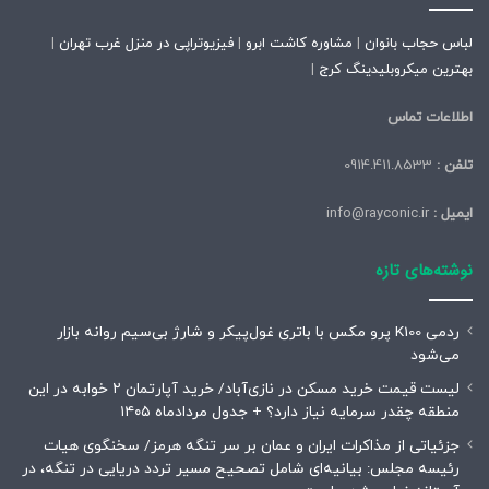
لباس حجاب بانوان
|
مشاوره کاشت ابرو
|
فیزیوتراپی در منزل غرب تهران
|
بهترین میکروبلیدینگ کرج
|
اطلاعات تماس
تلفن :
0914.411.8533
ایمیل :
info@rayconic.ir
نوشته‌های تازه
ردمی K100 پرو مکس با باتری غول‌پیکر و شارژ بی‌سیم روانه بازار
می‌شود
لیست قیمت خرید مسکن در نازی‌آباد/ خرید آپارتمان ۲ خوابه در این
منطقه چقدر سرمایه نیاز دارد؟ + جدول مردادماه ۱۴۰۵
جزئیاتی از مذاکرات ایران و عمان بر سر تنگه هرمز/ سخنگوی هیات
رئیسه مجلس: بیانیه‌ای شامل تصحیح مسیر تردد دریایی در تنگه، در