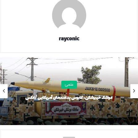
موتور بنزینی ۲۵۲ اسب بخار توان و ۳۸۰ نیوتن‌متر گشتاور تولید
می‌کند. اما تغییر مهم آنجاست که توان موتور الکتریکی از ۱۲۰ به
۱۳۰ کیلووات رسیده و گشتاور آن نیز از ۴۰۰ به ۴۹۵ نیوتن‌متر
افزایش یافته است. نتیجه این ارتقا، قدرت ترکیبی ۳۱۰ کیلوواتی
rayconic
(۴۰۰ اسب بخار) است که تانک ۳۰۰ را چابک‌تر از گذشته می‌کند.
نیروی تولیدشده مانند گذشته از طریق یک گیربکس ۹ سرعته
اتوماتیک و سیستم چهارچرخ محرک منتقل می‌شود.
باتری لیتیوم یونی ۳۶٫۷ کیلووات‌ساعتی اکنون توسط CATL
تامین می‌شود و تا ۱۰۵ کیلومتر برد تمام‌برقی طبق استاندارد
علمی
WLTC فراهم می‌کند. شارژ سریع DC هم بهبود چشمگیری داشته
و زمان شارژ از ۳۰ به ۸۰ درصد از ۰.۴ ساعت به تنها ۰.۲۷ ساعت
موشک خیبرشکن، کابوس پدافندهای آمریکایی /عکس
کاهش یافته است؛ هرچند شارژ AC همچنان حدود ۶٫۵ ساعت
طول می‌کشد.
ظاهر آشنا، با همان روح آفرودی