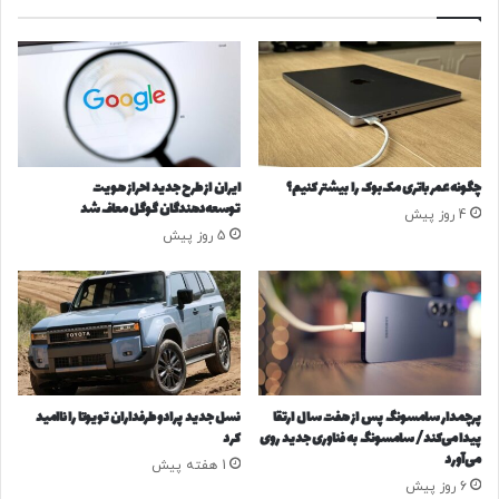
و
Tank ۳۰۰ را حفظ کرده‌اند.
ی
ز
و
۱
ه
کابین مدرن و کاربردی
۲
ن
آ
ر
ذ
ی
ر
ک
/
ه
چگونه عمر باتری مک‌بوک را بیشتر کنیم؟
ایران از طرح جدید احراز هویت
د
ا
توسعه‌دهندگان گوگل معاف شد
4 روز پیش
ل
ر
5 روز پیش
ا
ز
ر
ش
د
آ
و
ن‌
ب
ه
ا
ا
ر
م
ه
ی
پرچمدار سامسونگ پس از هفت سال ارتقا
نسل جدید پرادو طرفداران تویوتا را ناامید
ب
ل
پیدا می‌کند/ سامسونگ به فناوری جدید روی
کرد
ه
ی
می‌آورد
1 هفته پیش
داخل خودرو، فضای آشنای نسل قبل حالا با فناوری‌های تازه
ک
و
6 روز پیش