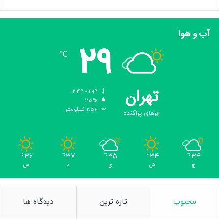
آب و هوا
29
℃
تهران
34º - 29º
35%
2.56 کیلومتر
ابرهای پراکنده
36
37
35
34
34
℃
℃
℃
℃
℃
ج
ش
ی
د
س
محبوب
تازه ترین
دیدگاه ها