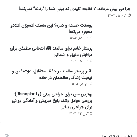
جراحی بینی مردانه: ۷ تفاوت کلیدی که بینی شما را “زنانه” نمی‌کند!
آبان 15, 1404
پوستت خسته و کدره؟ این ماسک اکسیژن اکلادو
معجزه می‌کنه!
آبان 17, 1404
پرستار خانم برای سالمند آقا؛ انتخابی مطمئن برای
مراقبتی دقیق و انسانی
آبان 15, 1404
تاثیر پرستار سالمند بر حفظ استقلال، عزت‌نفس و
کیفیت زندگی سالمندان در خانه
آذر 5, 1404
بهترین سن برای جراحی بینی (Rhinoplasty):
بررسی عوامل رشد، بلوغ فیزیکی و آمادگی روانی
برای جراحی زیبایی
آبان 22, 1404
آخرین نوشته ها