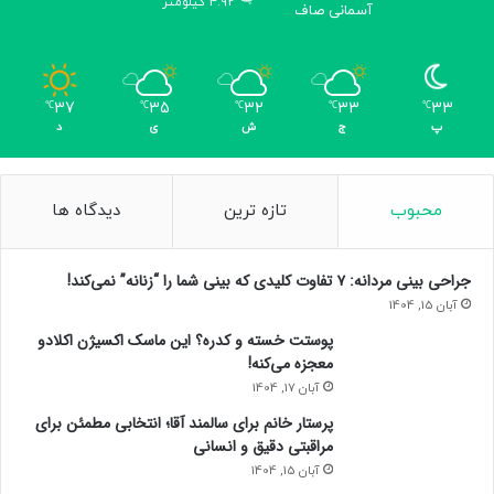
4.92 کیلومتر
آسمانی صاف
37
35
32
33
33
℃
℃
℃
℃
℃
پ
ج
ش
ی
د
محبوب
تازه ترین
دیدگاه ها
جراحی بینی مردانه: ۷ تفاوت کلیدی که بینی شما را “زنانه” نمی‌کند!
آبان 15, 1404
پوستت خسته و کدره؟ این ماسک اکسیژن اکلادو
معجزه می‌کنه!
آبان 17, 1404
پرستار خانم برای سالمند آقا؛ انتخابی مطمئن برای
مراقبتی دقیق و انسانی
آبان 15, 1404