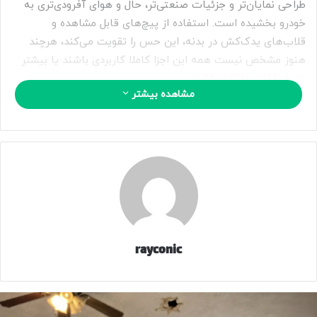
طراحی نمایان‌تر و جزئیات صنعتی‌تر، حال‌ و هوای آفرودی‌تری به
خودرو بخشیده است. استفاده از پیچ‌های قابل مشاهده و
قلاب‌های یدک‌کش در بدنه، این حس را تقویت می‌کند، هرچند
هنوز مشخص نیست همه این اجزا کاملا کاربردی باشند یا بیشتر
جنبه طراحی داشته باشند.
مشاهده بیشتر
در بخش‌هایی از بدنه نیز نقاط اتصال اضافی دیده می‌شود که
احتمالا برای نصب تجهیزات آفرود مانند نورافکن یا دوربین طراحی
شده‌اند. در مجموع، ظاهر جدید تانک ۳۰۰ بیش از قبل به نمونه
مفهومی Hooke Edition شباهت پیدا کرده که پیش‌تر در
نمایشگاه شانگهای ۲۰۲۵ معرفی شده بود.
فناوری‌های جدید؛ ورود لیدار به بازی
rayconic
یکی از تغییرات قابل توجه در نسخه جدید، برآمدگی کوچک بالای
شیشه جلو است که به احتمال زیاد محل نصب واحد لیدار خواهد
بود. این موضوع نشان می‌دهد که گریت‌وال در حال آماده‌سازی این
مدل برای استفاده از سامانه کمک‌رانندگی پیشرفته Coffee Pilot