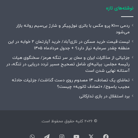
نوشته‌های تازه
ردمی K100 پرو مکس با باتری غول‌پیکر و شارژ بی‌سیم روانه بازار
می‌شود
لیست قیمت خرید مسکن در نازی‌آباد/ خرید آپارتمان ۲ خوابه در این
منطقه چقدر سرمایه نیاز دارد؟ + جدول مردادماه ۱۴۰۵
جزئیاتی از مذاکرات ایران و عمان بر سر تنگه هرمز/ سخنگوی هیات
رئیسه مجلس: بیانیه‌ای شامل تصحیح مسیر تردد دریایی در تنگه، در
آستانه نهایی شدن است
تماشای یک تصادف، ۱۴ مصدوم روی دست گذاشت/ جزئیات حادثه
عجیب یاسوج/ «تصادف ثانویه» چیست؟
برد استقلال در بازی تدارکاتی
© 2026 کلیه حقوق محفوظ است.
فیسبوک
ایکس
یوتیوب
اینستاگرام
تلگرام
واتس