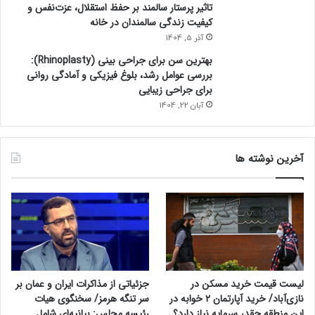
تاثیر پرستار سالمند بر حفظ استقلال، عزت‌نفس و
کیفیت زندگی سالمندان در خانه
آذر 5, 1404
بهترین سن برای جراحی بینی (Rhinoplasty):
بررسی عوامل رشد، بلوغ فیزیکی و آمادگی روانی
برای جراحی زیبایی
آبان 22, 1404
آخرین نوشته ها
لیست قیمت خرید مسکن در
جزئیاتی از مذاکرات ایران و عمان بر
نازی‌آباد/ خرید آپارتمان ۲ خوابه در
سر تنگه هرمز/ سخنگوی هیات
این منطقه چقدر سرمایه نیاز دارد؟
رئیسه مجلس: بیانیه‌ای شامل