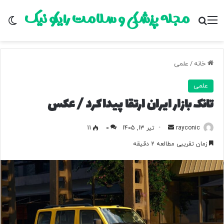
مجله پزشکی و سلامت رایکو نیک
منو
جستجو برای
تغ
خانه
/
علمی
علمی
تانک بازار ایران ارتقا پیدا کرد / عکس
rayconic
ا
تیر 13, 1405
0
11
ر
زمان تقریبی مطالعه 2 دقیقه
س
ا
ل
ب
ه
ا