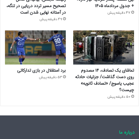
+ جدول مردادماه ۱۴۰۵
تصحیح مسیر تردد دریایی در تنگه،
در آستانه نهایی شدن است
47 دقیقه پیش
49 دقیقه پیش
تماشای یک تصادف، ۱۴ مصدوم
برد استقلال در بازی تدارکاتی
روی دست گذاشت/ جزئیات حادثه
53 دقیقه پیش
عجیب یاسوج/ «تصادف ثانویه»
چیست؟
50 دقیقه پیش
درباره ما