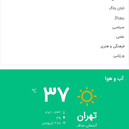
تابان بلاگ
رپورتاژ
سیاسی
علمی
فرهنگی و هنری
ورزشی
آب و هوا
37
℃
تهران
38º - 34º
11%
2.68 کیلومتر
آسمانی صاف