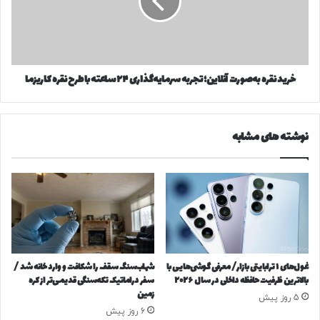
س
ن
ت
ق
گ
ر
ا
ه
ن
ب
خرید نقره به‌صورت آنلاین؛ تجربه سرمایه‌گذاری ۲۴ ساعته با طرح نقره کاریزما
/
ه‌
ج
ص
د
و
و
ر
نوشته های مشابه
ل
ت
ز
آ
م
ن
ا
ل
ن
ا
ی
ی
ح
ن
ق
؛
و
ت
غول‌های ۱ ترابایتی بازار/ معرفی گوشی‌هایی با
شهاب‌سنگ سقف را شکافت و وارد خانه شد /
ق
ج
بالاترین ظرفیت حافظه داخلی در سال ۲۰۲۶
سفر دراماتیک تکه‌سنگی قدیمی‌تر از کره
خ
ر
زمین
5 روز پیش
ر
ب
6 روز پیش
د
ه