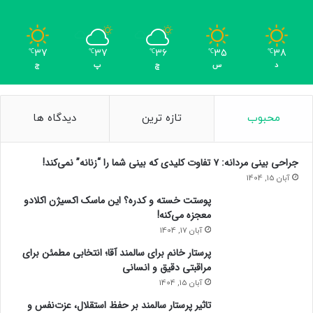
37
37
36
35
38
℃
℃
℃
℃
℃
د
س
چ
پ
ج
محبوب
تازه ترین
دیدگاه ها
جراحی بینی مردانه: ۷ تفاوت کلیدی که بینی شما را “زنانه” نمی‌کند!
آبان 15, 1404
پوستت خسته و کدره؟ این ماسک اکسیژن اکلادو
معجزه می‌کنه!
آبان 17, 1404
پرستار خانم برای سالمند آقا؛ انتخابی مطمئن برای
مراقبتی دقیق و انسانی
آبان 15, 1404
تاثیر پرستار سالمند بر حفظ استقلال، عزت‌نفس و