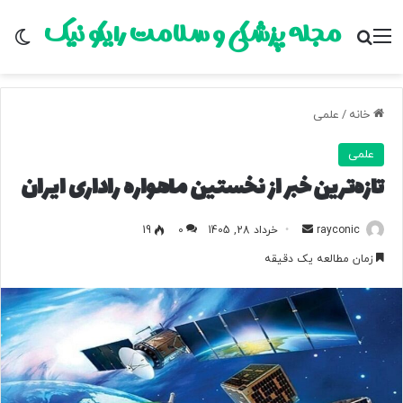
مجله پزشکی و سلامت رایکو نیک
منو
جستجو برای
تغ
خانه
/
علمی
علمی
تازه‌ترین خبر از نخستین ماهواره راداری ایران
rayconic
ا
خرداد 28, 1405
0
19
ر
زمان مطالعه یک دقیقه
س
ا
ل
ب
ه
ا