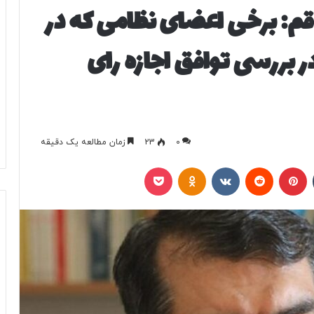
قم: برخی اعضای نظامی که در
 بررسی توافق اجازه رای
0
23
زمان مطالعه یک دقیقه
تامبلر
پینتریست
Reddit
VKontakte
Odnoklassniki
پاکت