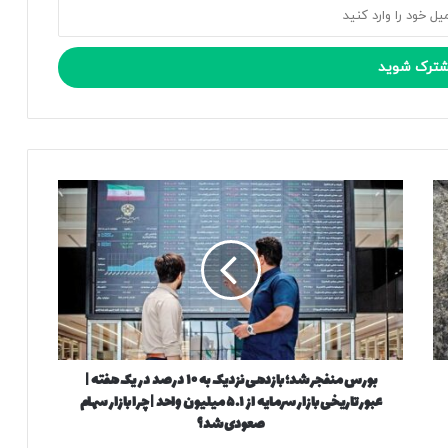
ب
و
ر
س
م
ن
ف
ج
ر
بورس منفجر شد؛ بازدهی نزدیک به ۱۰ درصد در یک هفته |
ش
عبور تاریخی بازار سرمایه از ۵.۱ میلیون واحد | چرا بازار سهام
د
؛
صعودی شد؟
ب