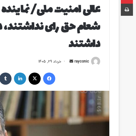
عالی امنیت ملی/ نماینده 
چاپ
شعام حق رای نداشتند، در
داشتند
rayconic
ا
خرداد 29, 1405
ر
فیسبوک
ایکس
لینکداین
س
ا
ل
ب
ه
ا
ی
م
ی