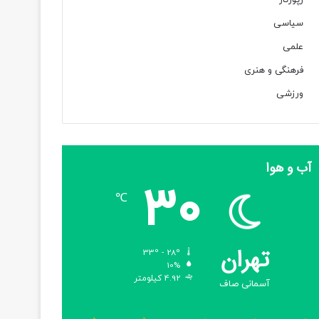
رپورتاژ
سیاسی
علمی
فرهنگی و هنری
ورزشی
آب و هوا
30
℃
تهران
33º - 28º
10%
4.92 کیلومتر
آسمانی صاف