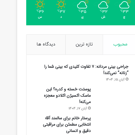
36
37
35
32
33
℃
℃
℃
℃
℃
ج
ش
ی
د
س
محبوب
تازه ترین
دیدگاه ها
جراحی بینی مردانه: ۷ تفاوت کلیدی که بینی شما را
“زنانه” نمی‌کند!
آبان 15, 1404
پوستت خسته و کدره؟ این
ماسک اکسیژن اکلادو معجزه
می‌کنه!
آبان 17, 1404
پرستار خانم برای سالمند آقا؛
انتخابی مطمئن برای مراقبتی
دقیق و انسانی