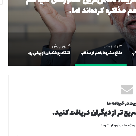
رباره جایگاه رهبری؛ نباید به نام دفاع
ی از ایشان به جامعه ارائه شود
3 روز پیش
4 روز پیش
محمدباقر خرازی کیست؟ روحانی با روایات جنجالی، سوداگر «دولت حزب‌الله» و گوینده ادعایی که توسط دفتر رهبری تکذیب شد
دفاع مشروط باهنر از مذاکره با آمریکا؛ دشمن‌ترین کشورهای دنیا هم در طول تاریخ با هم مذاکره کرده‌اند اما…
انتقاد پزشکیان از برخی روایات‌ درباره جایگاه رهبری؛ نباید به نام دفاع از رهبری، تصویری غیرواقعی از ایشان به جامعه ارائه شود
یت در خبرنامه ما
یع تر از دیگران دریافت کنید.
یژه ما برخوردار شوید.